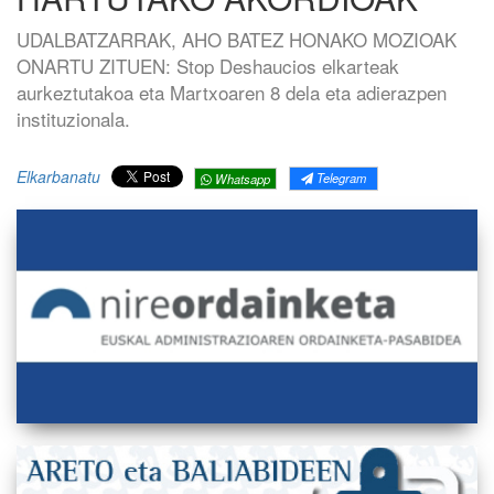
UDALBATZARRAK, AHO BATEZ HONAKO MOZIOAK
ONARTU ZITUEN: Stop Deshaucios elkarteak
aurkeztutakoa eta Martxoaren 8 dela eta adierazpen
instituzionala.
Elkarbanatu
Telegram
Whatsapp