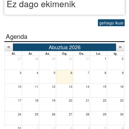
Ez dago ekimenik
gehiago ikusi
Agenda
Abuztua 2026
Al.
Ar.
Az.
Og.
Os.
La.
Ig.
27
28
29
30
31
1
2
3
4
5
6
7
8
9
10
11
12
13
14
15
16
17
18
19
20
21
22
23
24
25
26
27
28
29
30
31
1
2
3
4
5
6