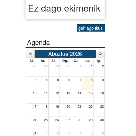
Ez dago ekimenik
gehiago ikusi
Agenda
Abuztua 2026
Al.
Ar.
Az.
Og.
Os.
La.
Ig.
27
28
29
30
31
1
2
3
4
5
6
7
8
9
10
11
12
13
14
15
16
17
18
19
20
21
22
23
24
25
26
27
28
29
30
31
1
2
3
4
5
6