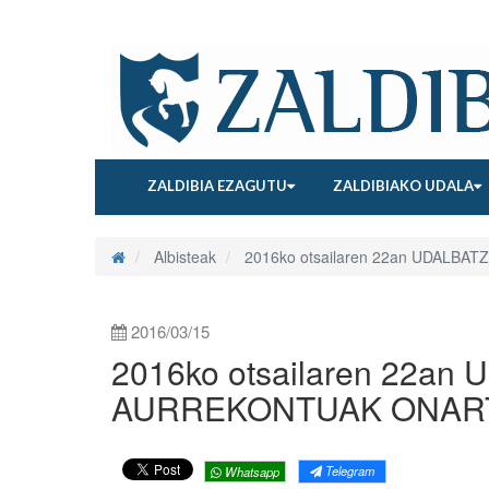
ZALDIBIA EZAGUTU
ZALDIBIAKO UDALA
Albisteak
2016ko otsailaren 22an UDALB
2016/03/15
2016ko otsailaren 22a
AURREKONTUAK ONART
Telegram
Whatsapp