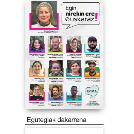
Egutegiak dakarrena