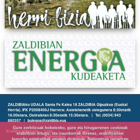
ZALDIBIAko UDALA Santa Fe Kalea 18 ZALDIBIA Gipuzkoa (Euskal
Herria). IFK P2008400J Harrera: Astelehenetik ostegunera 8:30etatik
16:00etara, Ostiraletan 8:30etatik 15:30etara. | Tel. (0034) 943
880357 | bulegoa@zaldibia.eus
Gure zerbitzuak hobetzeko, gure eta hirugarrenen cookieak
Erabilerraztasuna
Lege
Datuen
Erabilera
erabiltzen ditugu, eta iraunkorrak direnez, erabiltzaileei
informazioa
babesa
baldintzak
buruzko estatistikak ematen dizkigute. Nabigatzen jarraitzen