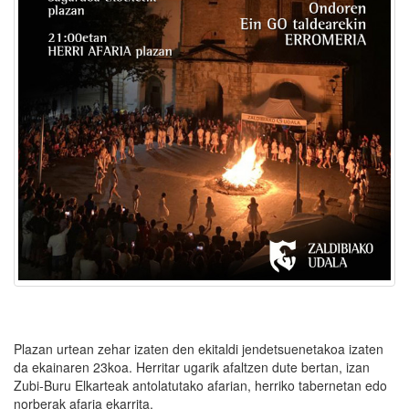
Plazan urtean zehar izaten den ekitaldi jendetsuenetakoa izaten
da ekainaren 23koa. Herritar ugarik afaltzen dute bertan, izan
Zubi-Buru Elkarteak antolatutako afarian, herriko tabernetan edo
norberak afaria ekarrita.