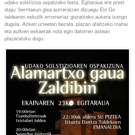
udako solstizioa ospatzeko festa. Egitaraua ere prest
dugu: berritasun gisa aurreratzen dizuegu Ein Go
taldearen eskutik erromeriaz gozatzeko aukera izango
dugula. Azken urteetan bezala, plazan afaltzeko mahai
eta aulkien eskaerak nola egin datorren astean
plazaratuko dugu.