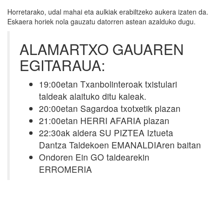
Horretarako, udal mahai eta aulkiak erabiltzeko aukera izaten da.
Eskaera horiek nola gauzatu datorren astean azalduko dugu.
ALAMARTXO GAUAREN
EGITARAUA:
19:00etan Txanbolinteroak txistulari
taldeak alaituko ditu kaleak.
20:00etan Sagardoa txotxetik plazan
21:00etan HERRI AFARIA plazan
22:30ak aldera SU PIZTEA Iztueta
Dantza Taldekoen EMANALDIAren baitan
Ondoren Ein GO taldearekin
ERROMERIA