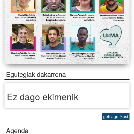
Egutegiak dakarrena
Ez dago ekimenik
gehiago ikusi
Agenda