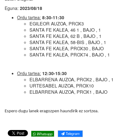
Eguna:
2023/08/18
Ordu tartea:
8:30-11:30
EGILEOR AUZOA, PROX3
SANTA FE KALEA, 46 1 , BAJO , 1
SANTA FE KALEA, 62 B , BAJO , 1
SANTA FE KALEA, 58-BIS , BAJO , 1
SANTA FE KALEA, PROX30 , BAJO
SANTA FE KALEA, PROX74 , BAJO , 1
Ordu tartea:
12:30-15:30
ELBARRENA AUZOA, PROX2 , BAJO , 1
URTESABEL AUZOA, PROX10
ELBARRENA AUZOA, PROX1 , BAJO
Espero dugu lanek eragozpen haundirik ez sortzea.
Telegram
Whatsapp