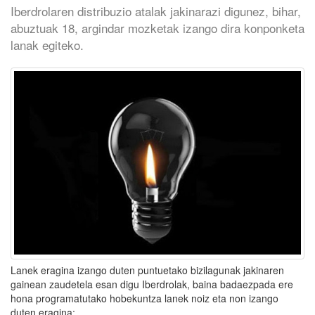
Iberdrolaren distribuzio atalak jakinarazi digunez, bihar,
abuztuak 18, argindar mozketak izango dira konponketa
lanak egiteko.
Lanek eragina izango duten puntuetako bizilagunak jakinaren
gainean zaudetela esan digu Iberdrolak, baina badaezpada ere
hona programatutako hobekuntza lanek noiz eta non izango
duten eragina: