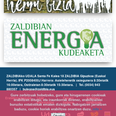
ZALDIBIAko UDALA Santa Fe Kalea 18 ZALDIBIA Gipuzkoa (Euskal
Herria). IFK P2008400J Harrera: Astelehenetik ostegunera 8:30etatik
16:00etara, Ostiraletan 8:30etatik 15:30etara. | Tel. (0034) 943
880357 | bulegoa@zaldibia.eus
Gure zerbitzuak hobetzeko, gure eta hirugarrenen cookieak
Erabilerraztasuna
Lege
Datuen
Erabilera
erabiltzen ditugu, eta iraunkorrak direnez, erabiltzaileei
informazioa
babesa
baldintzak
buruzko estatistikak ematen dizkigute. Nabigatzen jarraitzen
baduzu, cookie horiek erabiltzea onartzen duzu.
info +