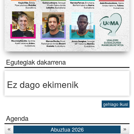
Egutegiak dakarrena
Ez dago ekimenik
gehiago ikusi
Agenda
Abuztua 2026