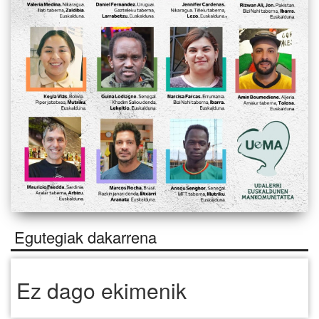
Egutegiak dakarrena
Ez dago ekimenik