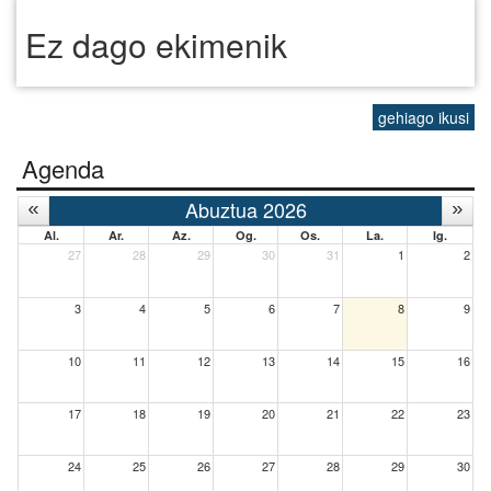
Ez dago ekimenik
gehiago ikusi
Agenda
Abuztua 2026
Al.
Ar.
Az.
Og.
Os.
La.
Ig.
27
28
29
30
31
1
2
3
4
5
6
7
8
9
10
11
12
13
14
15
16
17
18
19
20
21
22
23
24
25
26
27
28
29
30