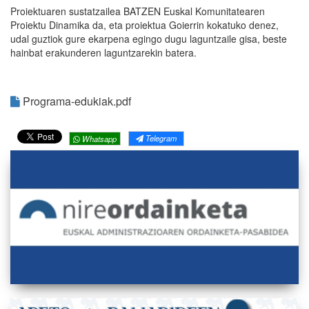
Proiektuaren sustatzailea BATZEN Euskal Komunitatearen
Proiektu Dinamika da, eta proiektua Goierrin kokatuko denez,
udal guztiok gure ekarpena egingo dugu laguntzaile gisa, beste
hainbat erakunderen laguntzarekin batera.
Programa-edukiak.pdf
Telegram
Whatsapp