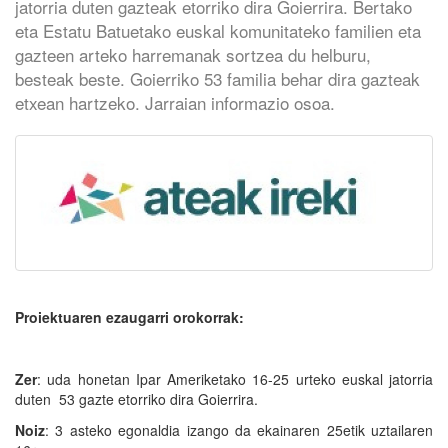
jatorria duten gazteak etorriko dira Goierrira. Bertako
eta Estatu Batuetako euskal komunitateko familien eta
gazteen arteko harremanak sortzea du helburu,
besteak beste. Goierriko 53 familia behar dira gazteak
etxean hartzeko. Jarraian informazio osoa.
Proiektuaren ezaugarri orokorrak:
Zer
: uda honetan Ipar Ameriketako 16-25 urteko euskal jatorria
duten 53 gazte etorriko dira Goierrira.
Noiz
: 3 asteko egonaldia izango da ekainaren 25etik uztailaren