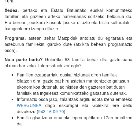
16ra.
Xedea:
bertako eta Estatu Batuetako euskal komunitateko
familien eta gazteen arteko harremanak sortzeko helburua du.
Era berean, euskara klaseak jasoko dituzte eta bisita kulturalak -
txangoak ere izango dituzte.
Programa:
astean zehar Maizpidek antolatu du egitaraua eta
asteburua familiekin igaroko dute (atxikita behean programazio
osoa).
Nola parte hartu?
Goierriko 53 familia behar dira gazte bana
etxean hartzeko. Interesatuek zer egin?
Familien ezaugarriak: euskal hiztunak diren familiak
bilatzen dira, gazte bat hiru astetan mantentzeko gaitasun
ekonomikoa dutenak, adinkidea den gazteren bat duten
familiak eta ingelesez komunikatzeko gaitasuna dutenak.
Informazio osoa jaso, zalantzak argitu edota izena emateko
WEBGUNEA
dago eskuragai eta Goiekira ere deitu
dezakezu (
943 16 09 70
)
Familia gisa izena emateko epea apirilaren 17an amaitzen
da.