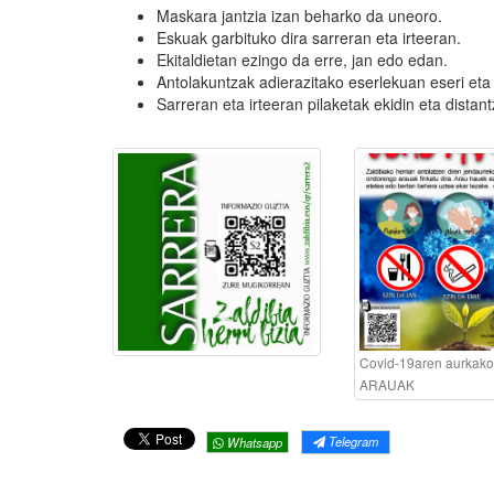
Maskara jantzia izan beharko da uneoro.
Eskuak garbituko dira sarreran eta irteeran.
Ekitaldietan ezingo da erre, jan edo edan.
Antolakuntzak adierazitako eserlekuan eseri eta
Sarreran eta irteeran pilaketak ekidin eta distan
Covid-19aren aurkak
ARAUAK
Telegram
Whatsapp