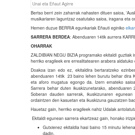
Unai eta Eñaut Agirre
Bertso berri zein zaharrak nahasten dituen saioa, 'Aus
musikariaren laguntzaz osatutako saioa, iragana eta o
Hemen duzue BERRIA egunkariak Eñauti eginiko
elkar
SARRERA BERDEA
: Abenduaren 14tik aurrera KARR
OHARRAK
ZALDIBIAN NEGU BIZIA programako ekitaldi guztiak ind
herriko eragileek ere errealitatearen arabera aldatuko 
Doakoa izan edo ez, ekitaldira bertaratzeko ezin
abenduaren 14tik 23 baino lehen burutu behar dira Ka
eta aforo mugatua egongo da. Izern emateko saioak Z
Sarrera behar duten ikuskizunetarako, abenduaren 2
Soberan dauden sarrerak, ikuskizunaren egunean j
ordaintzen den kasuetan eta ikuskizuna gauzatzen bada
Hauetaz gain, herriko eragileek nahiz Udalak antolatut
Ekitaldi egunean sarrera ekartzeaz gain, honako irizp
Gutxienez ekitaldia hasi baino 15 minutu lehena
dadin.