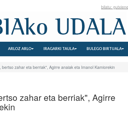
ARLOZ ARLO
IRAGARKI TAULA
BULEGO BIRTUALA
, bertso zahar eta berriak", Agirre anaiak eta Imanol Kamiorekin
ertso zahar eta berriak", Agirre
ekin