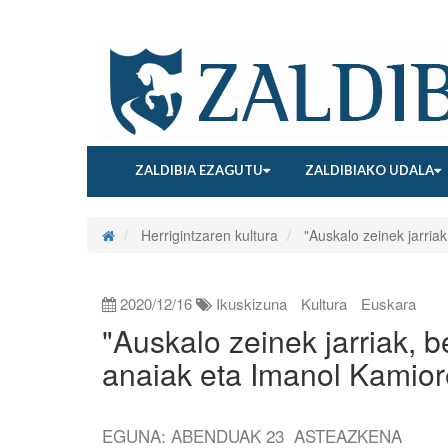
ZALDIBIA EZAGUTU
ZALDIBIAKO UDALA
Herrigintzaren kultura
"Auskalo zeinek jarriak
2020/12/16
Ikuskizuna
Kultura
Euskara
"Auskalo zeinek jarriak, b
anaiak eta Imanol Kamior
EGUNA: ABENDUAK 23 ASTEAZKENA