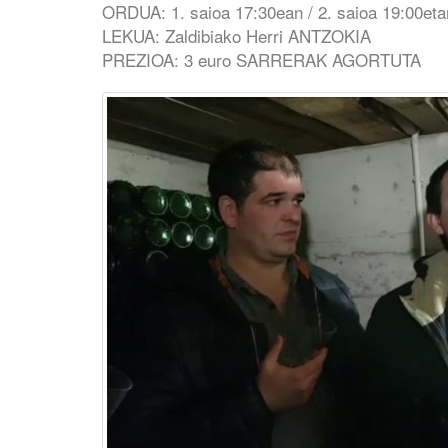
ORDUA: 1. saioa 17:30ean / 2. saioa 19:00eta
LEKUA: Zaldibiako Herri ANTZOKIA
PREZIOA: 3 euro SARRERAK AGORTUTA