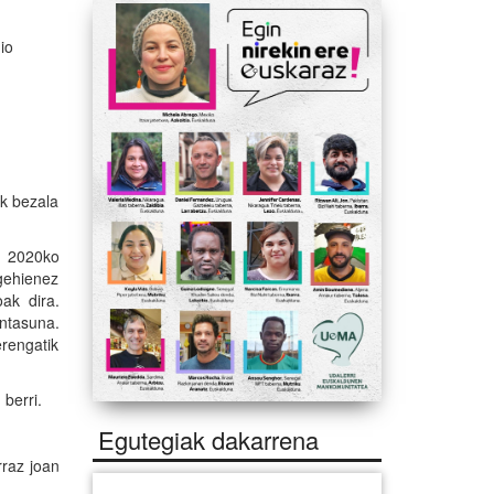
io
ak bezala
k 2020ko
 gehienez
ak dira.
ntasuna.
rengatik
berri.
Egutegiak dakarrena
rraz joan