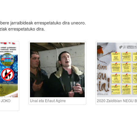
 bere jarraibideak errespetatuko dira uneoro.
tziak errespetatuko dira.
o JOKO
Unai eta Eñaut Agirre
2020 Zaldibian NEGU B