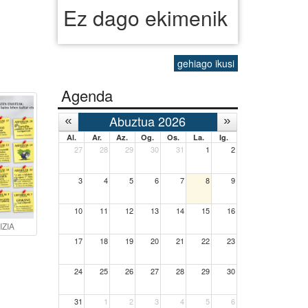
Ez dago ekimenik
gehiago ikusi
Agenda
Abuztua 2026
Al.
Ar.
Az.
Og.
Os.
La.
Ig.
27
28
29
30
31
1
2
3
4
5
6
7
8
9
10
11
12
13
14
15
16
IZIA
17
18
19
20
21
22
23
24
25
26
27
28
29
30
31
1
2
3
4
5
6