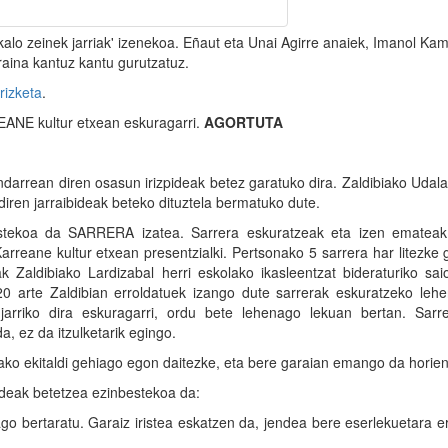
kalo zeinek jarriak' izenekoa. Eñaut eta Unai Agirre anaiek, Imanol Kam
raina kantuz kantu gurutzatuz.
rizketa
.
EANE kultur etxean eskuragarri.
AGORTUTA
arrean diren osasun irizpideak betez garatuko dira. Zaldibiako Udal
diren jarraibideak beteko dituztela bermatuko dute.
bestekoa da SARRERA izatea. Sarrera eskuratzeak eta izen ematea
rreane kultur etxean presentzialki. Pertsonako 5 sarrera har litezke
aldibiako Lardizabal herri eskolako ikasleentzat bideraturiko saio
0 arte Zaldibian erroldatuek izango dute sarrerak eskuratzeko lehe
arriko dira eskuragarri, ordu bete lehenago lekuan bertan. Sarre
, ez da itzulketarik egingo.
ako ekitaldi gehiago egon daitezke, eta bere garaian emango da horien 
ideak betetzea ezinbestekoa da:
go bertaratu. Garaiz iristea eskatzen da, jendea bere eserlekuetara e