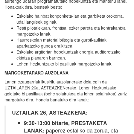
aurtengo udaran programatutako hobekuntza eta mantenu lanei.
Honakoak dira, besteak beste:
Eskolako hainbat konponketa-lan eta garbiketa orokorra,
udal langileek eginak.
Resti pilotalekuan, frontisa, ezker pareta eta kontrakantxa
margotzeko lanak.
Haurreskolan material biltegia eta gurpil-aulkiak
aparkatzeko gunea eraikitzea.
Eskolako argiterian hobekuntzak energia auditoretzako
ekintza planaren barnean.
Lehen Hezkuntzako bi pasilluak margotzeko lanak.
MARGOKETARAKO AUZOLANA
Lanen ezaugarriak ikusirik, auzolanerako deia egin da
UZTAILAREN 26a, ASTEAZKENerako. Lehen Hezkuntzako
geletako bi pasilluak (behe solairukoa eta lehen solairukoa) zuriz
margotuko dira. Honela banatuko dira lanak:
UZTAILAK 26, ASTEAZKENA:
9:30-13:00 bitarte, PRESTAKETA
LANAK:
paperez estaliko da zorua, eta