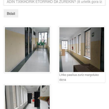
LHko pasilua zuriz margotuko
dena