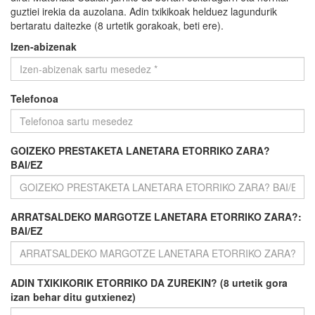
guztiei irekia da auzolana. Adin txikikoak helduez lagundurik
bertaratu daitezke (8 urtetik gorakoak, beti ere).
Izen-abizenak
Telefonoa
GOIZEKO PRESTAKETA LANETARA ETORRIKO ZARA?
BAI/EZ
ARRATSALDEKO MARGOTZE LANETARA ETORRIKO ZARA?:
BAI/EZ
ADIN TXIKIKORIK ETORRIKO DA ZUREKIN? (8 urtetik gora
izan behar ditu gutxienez)