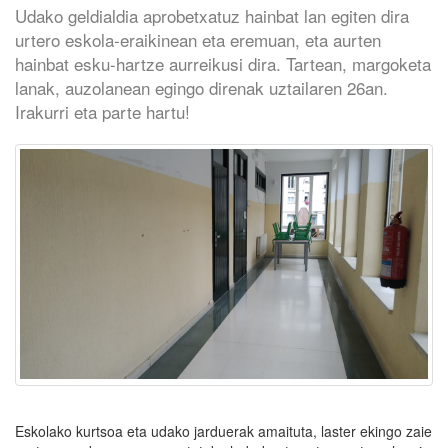
Udako geldialdia aprobetxatuz hainbat lan egiten dira
urtero eskola-eraikinean eta eremuan, eta aurten
hainbat esku-hartze aurreikusi dira. Tartean, margoketa
lanak, auzolanean egingo direnak uztailaren 26an.
Irakurri eta parte hartu!
Eskolako kurtsoa eta udako jarduerak amaituta, laster ekingo zaie