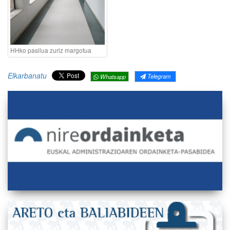
HHko pasilua zuriz margotua
Elkarbanatu
Telegram
Whatsapp