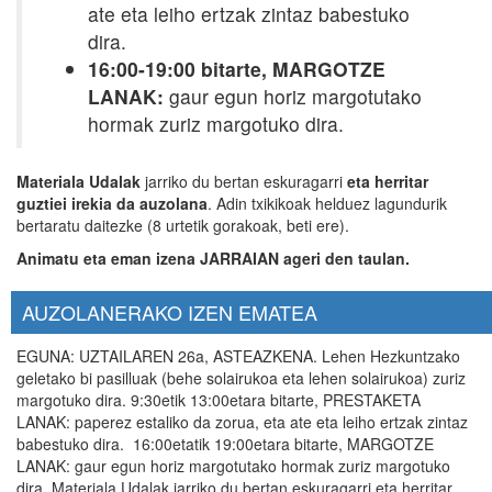
ate eta leiho ertzak zintaz babestuko
dira.
16:00-19:00 bitarte, MARGOTZE
LANAK:
gaur egun horiz margotutako
hormak zuriz margotuko dira.
Materiala Udalak
jarriko du bertan eskuragarri
eta herritar
guztiei irekia da auzolana
. Adin txikikoak helduez lagundurik
bertaratu daitezke (8 urtetik gorakoak, beti ere).
Animatu eta eman izena JARRAIAN ageri den taulan.
AUZOLANERAKO IZEN EMATEA
EGUNA: UZTAILAREN 26a, ASTEAZKENA. Lehen Hezkuntzako
geletako bi pasilluak (behe solairukoa eta lehen solairukoa) zuriz
margotuko dira. 9:30etik 13:00etara bitarte, PRESTAKETA
LANAK: paperez estaliko da zorua, eta ate eta leiho ertzak zintaz
babestuko dira. 16:00etatik 19:00etara bitarte, MARGOTZE
LANAK: gaur egun horiz margotutako hormak zuriz margotuko
dira. Materiala Udalak jarriko du bertan eskuragarri eta herritar