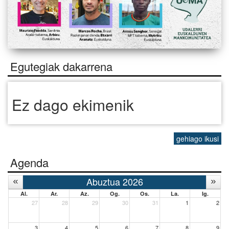
Egutegiak dakarrena
Ez dago ekimenik
gehiago ikusi
Agenda
Abuztua 2026
Al.
Ar.
Az.
Og.
Os.
La.
Ig.
27
28
29
30
31
1
2
3
4
5
6
7
8
9