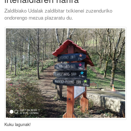
Zaldibiako Udalak zaldibitar txikienei zuzenduriko
ondorengo mezua plazaratu du.
Kuku lagunak!