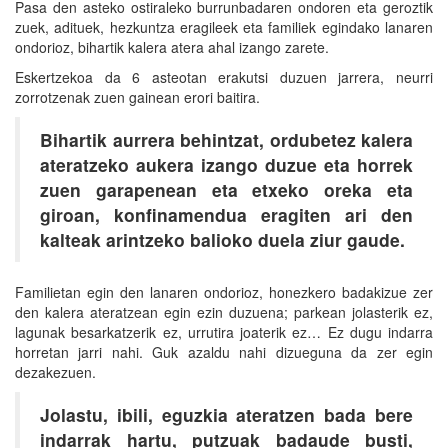
Pasa den asteko ostiraleko burrunbadaren ondoren eta geroztik
zuek, adituek, hezkuntza eragileek eta familiek egindako lanaren
ondorioz, bihartik kalera atera ahal izango zarete.
Eskertzekoa da 6 asteotan erakutsi duzuen jarrera, neurri
zorrotzenak zuen gainean erori baitira.
Bihartik aurrera behintzat, ordubetez kalera
ateratzeko aukera izango duzue eta horrek
zuen garapenean eta etxeko oreka eta
giroan, konfinamendua eragiten ari den
kalteak arintzeko balioko duela ziur gaude.
Familietan egin den lanaren ondorioz, honezkero badakizue zer
den kalera ateratzean egin ezin duzuena; parkean jolasterik ez,
lagunak besarkatzerik ez, urrutira joaterik ez… Ez dugu indarra
horretan jarri nahi. Guk azaldu nahi dizueguna da zer egin
dezakezuen.
Jolastu, ibili, eguzkia ateratzen bada bere
indarrak hartu, putzuak badaude busti,