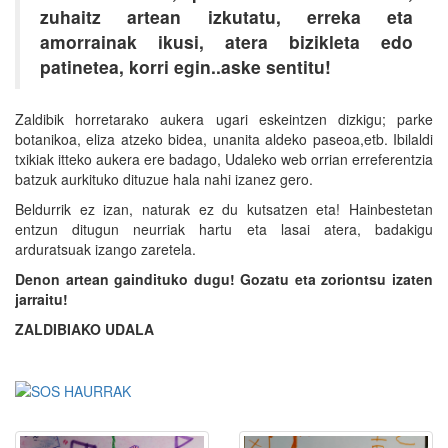
zuhaitz artean izkutatu, erreka eta
amorrainak ikusi, atera bizikleta edo
patinetea, korri egin..aske sentitu!
Zaldibik horretarako aukera ugari eskeintzen dizkigu; parke
botanikoa, eliza atzeko bidea, unanita aldeko paseoa,etb. Ibilaldi
txikiak itteko aukera ere badago, Udaleko web orrian erreferentzia
batzuk aurkituko dituzue hala nahi izanez gero.
Beldurrik ez izan, naturak ez du kutsatzen eta! Hainbestetan
entzun ditugun neurriak hartu eta lasai atera, badakigu
arduratsuak izango zaretela.
Denon artean gaindituko dugu! Gozatu eta zoriontsu izaten
jarraitu!
ZALDIBIAKO UDALA