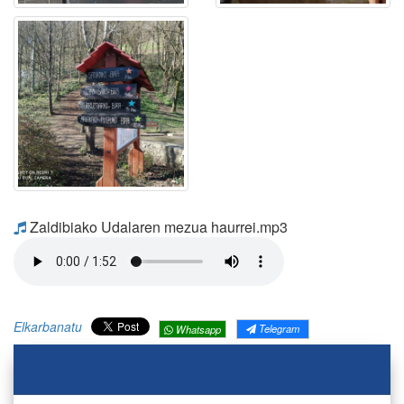
Zaldibiako Udalaren mezua haurrei.mp3
Elkarbanatu
Telegram
Whatsapp