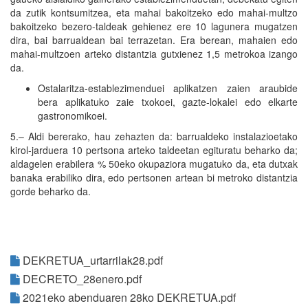
da zutik kontsumitzea, eta mahai bakoitzeko edo mahai-multzo
bakoitzeko bezero-taldeak gehienez ere 10 lagunera mugatzen
dira, bai barrualdean bai terrazetan. Era berean, mahaien edo
mahai-multzoen arteko distantzia gutxienez 1,5 metrokoa izango
da.
Ostalaritza-establezimenduei aplikatzen zaien araubide
bera aplikatuko zaie txokoei, gazte-lokalei edo elkarte
gastronomikoei.
5.– Aldi bererako, hau zehazten da: barrualdeko instalazioetako
kirol-jarduera 10 pertsona arteko taldeetan egituratu beharko da;
aldagelen erabilera % 50eko okupaziora mugatuko da, eta dutxak
banaka erabiliko dira, edo pertsonen artean bi metroko distantzia
gorde beharko da.
DEKRETUA_urtarrilak28.pdf
DECRETO_28enero.pdf
2021eko abenduaren 28ko DEKRETUA.pdf