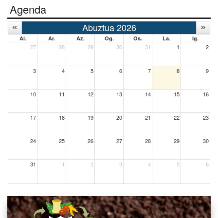
Agenda
Abuztua 2026
Al.
Ar.
Az.
Og.
Os.
La.
Ig.
27
28
29
30
31
1
2
3
4
5
6
7
8
9
10
11
12
13
14
15
16
17
18
19
20
21
22
23
24
25
26
27
28
29
30
31
1
2
3
4
5
6