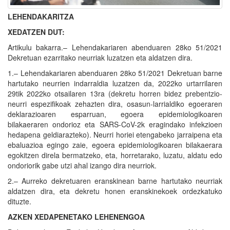
LEHENDAKARITZA
XEDATZEN DUT:
Artikulu bakarra.– Lehendakariaren abenduaren 28ko 51/2021
Dekretuan ezarritako neurriak luzatzen eta aldatzen dira.
1.– Lehendakariaren abenduaren 28ko 51/2021 Dekretuan barne
hartutako neurrien indarraldia luzatzen da, 2022ko urtarrilaren
29tik 2022ko otsailaren 13ra (dekretu horren bidez prebentzio-
neurri espezifikoak zehazten dira, osasun-larrialdiko egoeraren
deklarazioaren esparruan, egoera epidemiologikoaren
bilakaeraren ondorioz eta SARS-CoV-2k eragindako infekzioen
hedapena geldiarazteko). Neurri horiei etengabeko jarraipena eta
ebaluazioa egingo zaie, egoera epidemiologikoaren bilakaerara
egokitzen direla bermatzeko, eta, horretarako, luzatu, aldatu edo
ondoriorik gabe utzi ahal izango dira neurriok.
2.– Aurreko dekretuaren eranskinean barne hartutako neurriak
aldatzen dira, eta dekretu honen eranskinekoek ordezkatuko
dituzte.
AZKEN XEDAPENETAKO LEHENENGOA