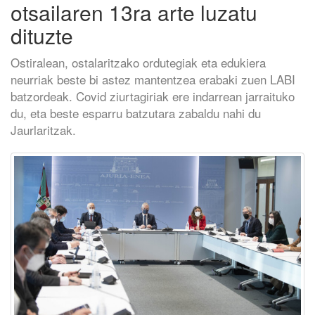
otsailaren 13ra arte luzatu
dituzte
Ostiralean, ostalaritzako ordutegiak eta edukiera
neurriak beste bi astez mantentzea erabaki zuen LABI
batzordeak. Covid ziurtagiriak ere indarrean jarraituko
du, eta beste esparru batzutara zabaldu nahi du
Jaurlaritzak.