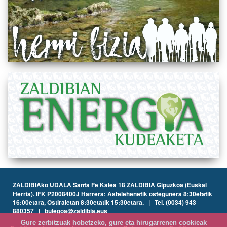
ZALDIBIAko UDALA Santa Fe Kalea 18 ZALDIBIA Gipuzkoa (Euskal
Herria). IFK P2008400J Harrera: Astelehenetik ostegunera 8:30etatik
16:00etara, Ostiraletan 8:30etatik 15:30etara. | Tel. (0034) 943
880357 | bulegoa@zaldibia.eus
Gure zerbitzuak hobetzeko, gure eta hirugarrenen cookieak