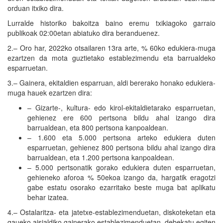
orduan itxiko dira.
Lurralde historiko bakoitza baino eremu txikiagoko garraio
publikoak 02:00etan abiatuko dira beranduenez.
2.– Oro har, 2022ko otsailaren 13ra arte, % 60ko edukiera-muga
ezartzen da mota guztietako establezimendu eta barrualdeko
esparruetan.
3.– Gainera, ekitaldien esparruan, aldi bererako honako edukiera-
muga hauek ezartzen dira:
– Gizarte-, kultura- edo kirol-ekitaldietarako esparruetan,
gehienez ere 600 pertsona bildu ahal izango dira
barrualdean, eta 800 pertsona kanpoaldean.
– 1.600 eta 5.000 pertsona arteko edukiera duten
esparruetan, gehienez 800 pertsona bildu ahal izango dira
barrualdean, eta 1.200 pertsona kanpoaldean.
– 5.000 pertsonatik gorako edukiera duten esparruetan,
gehieneko aforoa % 50ekoa izango da, hargatik eragotzi
gabe estatu osorako ezarritako beste muga bat aplikatu
behar izatea.
4.– Ostalaritza- eta jatetxe-establezimenduetan, diskoteketan eta
gaueko aisialdiko gainerako establezimenduetan, debekatu egiten