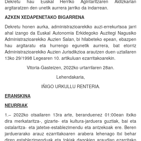
Dekretu hau Euskal Herriko Agintaritzaren Aldizkarian
argitaratzen den unetik aurrera jarriko da indarrean.
AZKEN XEDAPENETAKO BIGARRENA
Dekretu honen aurka, administrazioarekiko auzi-errekurtsoa jarri
ahal izango da Euskal Autonomia Erkidegoko Auzitegi Nagusiko
Administrazioarekiko Auzien Salan, bi hilabeteko epean, ebazpen
hau argitaratu eta hurrengo egunetik aurrera, bat etorriz
Administrazioarekiko Auzien Jurisdikzioa arautzen duen uztailaren
13ko 29/1998 Legearen 10. artikuluan ezarritakoarekin.
Vitoria-Gasteizen, 2022ko urtarrilaren 28an.
Lehendakaria,
IÑIGO URKULLU RENTERIA.
ERANSKINA
NEURRIAK
1.– 2022ko otsailaren 13ra arte, beranduenez 01:00ean itxiko
dira merkataritza-, gizarte- eta kultura-jarduera guztiak, bai eta
ostalaritza- eta jatetxe-establezimendu eta antzekoak ere. Beren
jarduerarako arauz ezarritakoaren arabera lehenago itxi behar
diren establezimenduak eta tokiak dagokien araudian ezarritako