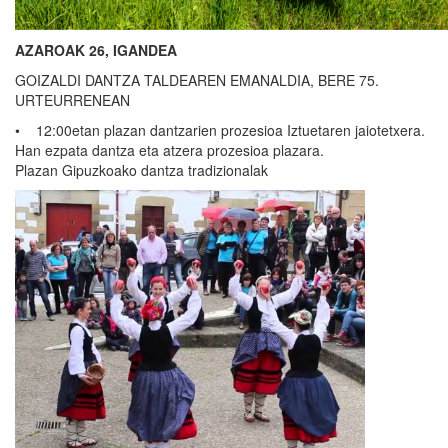
AZAROAK 26, IGANDEA
GOIZALDI DANTZA TALDEAREN EMANALDIA, BERE 75.
URTEURRENEAN
• 12:00etan plazan dantzarien prozesioa Iztuetaren jaiotetxera.
Han ezpata dantza eta atzera prozesioa plazara.
Plazan Gipuzkoako dantza tradizionalak