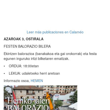
Leer más publicaciones en Calaméo
AZAROAK 3, OSTIRALA
FESTEN BALORAZIO BILERA
Ekintzen balorazioa (banakakoa eta gai orokorrak) eta festa
egunen inguruko iritzi bilketaren emaitzak.
• ORDUA: 18:00etan
• LEKUA: udaletxeko herri aretoan
Informazio osoa,
HEMEN