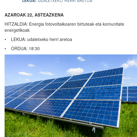
AZAROAK 22, ASTEAZKENA
HITZALDIA: Energia fotovoltaikoaren birtuteak eta komunitate
energetikoak
• LEKUA: udaletxeko herri aretoa
• ORDUA: 18:30