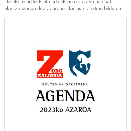
Herriko eragileek eta udalak antolatutako hainbat
ekintza izango dira azaroan. Jarraian guztien bilduma.