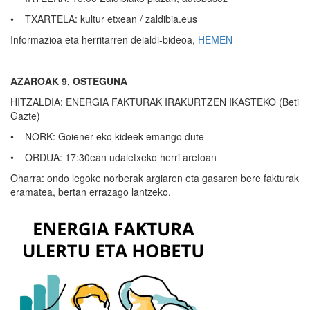
• TXARTELA: kultur etxean / zaldibia.eus
Informazioa eta herritarren deialdi-bideoa,
HEMEN
AZAROAK 9, OSTEGUNA
HITZALDIA: ENERGIA FAKTURAK IRAKURTZEN IKASTEKO (Beti
Gazte)
• NORK: Goiener-eko kideek emango dute
• ORDUA: 17:30ean udaletxeko herri aretoan
Oharra: ondo legoke norberak argiaren eta gasaren bere fakturak
eramatea, bertan errazago lantzeko.