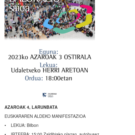
AZAROAK 4, LARUNBATA
EUSKARAREN ALDEKO MANIFESTAZIOA
• LEKUA: Bilbon
• IRTEERA: 15:00 Zaldibiako plazan, autobusez