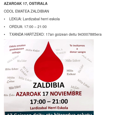
AZAROAK 17, OSTIRALA
ODOL EMATEA ZALDIBIAN
• LEKUA: Lardizabal herri eskola
• ORDUA: 17:00 – 21:00
• TXANDA HARTZEKO: 17an goizean deitu 943007885era