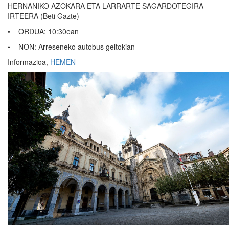
HERNANIKO AZOKARA ETA LARRARTE SAGARDOTEGIRA
IRTEERA (Beti Gazte)
• ORDUA: 10:30ean
• NON: Arreseneko autobus geltokian
Informazioa,
HEMEN