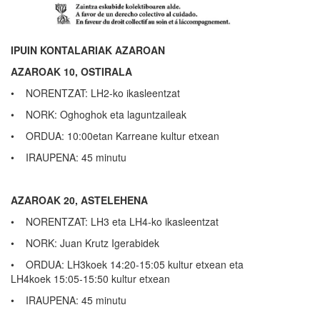
IPUIN KONTALARIAK AZAROAN
AZAROAK 10, OSTIRALA
• NORENTZAT: LH2-ko ikasleentzat
• NORK: Oghoghok eta laguntzaileak
• ORDUA: 10:00etan Karreane kultur etxean
• IRAUPENA: 45 minutu
AZAROAK 20, ASTELEHENA
• NORENTZAT: LH3 eta LH4-ko ikasleentzat
• NORK: Juan Krutz Igerabidek
• ORDUA: LH3koek 14:20-15:05 kultur etxean eta
LH4koek 15:05-15:50 kultur etxean
• IRAUPENA: 45 minutu