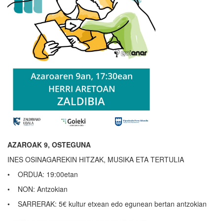
AZAROAK 9, OSTEGUNA
INES OSINAGAREKIN HITZAK, MUSIKA ETA TERTULIA
• ORDUA: 19:00etan
• NON: Antzokian
• SARRERAK: 5€ kultur etxean edo egunean bertan antzokian