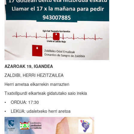
AZAROAK 19, IGANDEA
ZALDIBI, HERRI HEZITZAILEA
Herri ametsa elkarrekin marrazten
Txatxilipurdi elkarteak gidatutako saio irekia
• ORDUA: 17:30
• LEKUA: udaletxeko herri aretoa