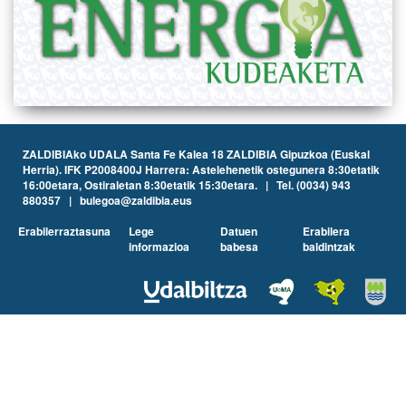
ZALDIBIAko UDALA Santa Fe Kalea 18 ZALDIBIA Gipuzkoa (Euskal
Herria). IFK P2008400J Harrera: Astelehenetik ostegunera 8:30etatik
16:00etara, Ostiraletan 8:30etatik 15:30etara. | Tel. (0034) 943
880357 | bulegoa@zaldibia.eus
Erabilerraztasuna
Lege
Datuen
Erabilera
informazioa
babesa
baldintzak