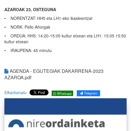
AZAROAK 23, OSTEGUNA
• NORENTZAT: HH5 eta LH1-eko ikasleentzat
• NORK: Pello Añorgak
• ORDUA: HH5: 14:20-15:05 kultur etxean eta LH1: 15:05 15:50
kultur etxean
• IRAUPENA: 45 minutu
AGENDA - EGUTEGIAK DAKARRENA-2023
AZAROA.pdf
Elkarbanatu
Telegram
Whatsapp