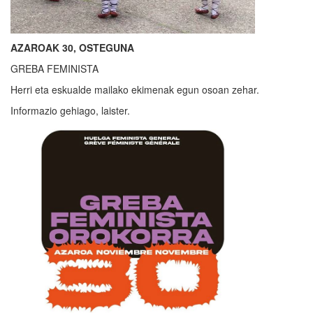
AZAROAK 30, OSTEGUNA
GREBA FEMINISTA
Herri eta eskualde mailako ekimenak egun osoan zehar.
Informazio gehiago, laister.