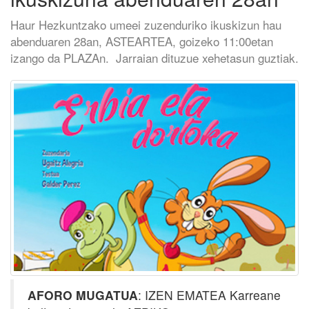
Haur Hezkuntzako umeei zuzenduriko ikuskizun hau
abenduaren 28an, ASTEARTEA, goizeko 11:00etan
izango da PLAZAn. Jarraian dituzue xehetasun guztiak.
AFORO MUGATUA
: IZEN EMATEA Karreane