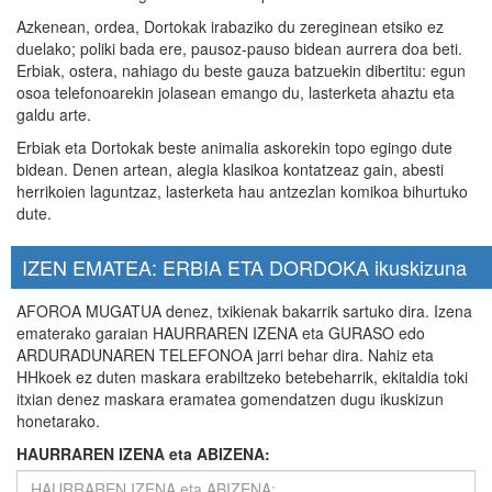
Azkenean, ordea, Dortokak irabaziko du zereginean etsiko ez
duelako; poliki bada ere, pausoz-pauso bidean aurrera doa beti.
Erbiak, ostera, nahiago du beste gauza batzuekin dibertitu: egun
osoa telefonoarekin jolasean emango du, lasterketa ahaztu eta
galdu arte.
Erbiak eta Dortokak beste animalia askorekin topo egingo dute
bidean. Denen artean, alegia klasikoa kontatzeaz gain, abesti
herrikoien laguntzaz, lasterketa hau antzezlan komikoa bihurtuko
dute.
IZEN EMATEA: ERBIA ETA DORDOKA ikuskizuna
AFOROA MUGATUA denez, txikienak bakarrik sartuko dira. Izena
ematerako garaian HAURRAREN IZENA eta GURASO edo
ARDURADUNAREN TELEFONOA jarri behar dira. Nahiz eta
HHkoek ez duten maskara erabiltzeko betebeharrik, ekitaldia toki
itxian denez maskara eramatea gomendatzen dugu ikuskizun
honetarako.
HAURRAREN IZENA eta ABIZENA: