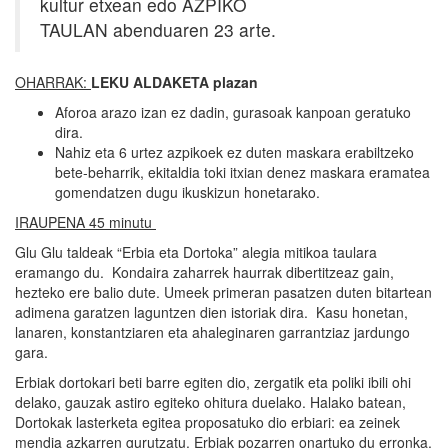
kultur etxean edo AZPIKO
TAULAN abenduaren 23 arte.
OHARRAK:
LEKU ALDAKETA plazan
Aforoa arazo izan ez dadin, gurasoak kanpoan geratuko
dira.
Nahiz eta 6 urtez azpikoek ez duten maskara erabiltzeko
bete-beharrik, ekitaldia toki itxian denez maskara eramatea
gomendatzen dugu ikuskizun honetarako.
IRAUPENA 45 minutu
Glu Glu taldeak “Erbia eta Dortoka” alegia mitikoa taulara
eramango du. Kondaira zaharrek haurrak dibertitzeaz gain,
hezteko ere balio dute. Umeek primeran pasatzen duten bitartean
adimena garatzen laguntzen dien istoriak dira. Kasu honetan,
lanaren, konstantziaren eta ahaleginaren garrantziaz jardungo
gara.
Erbiak dortokari beti barre egiten dio, zergatik eta poliki ibili ohi
delako, gauzak astiro egiteko ohitura duelako. Halako batean,
Dortokak lasterketa egitea proposatuko dio erbiari: ea zeinek
mendia azkarren gurutzatu. Erbiak pozarren onartuko du erronka.