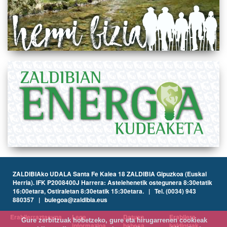
ZALDIBIAko UDALA Santa Fe Kalea 18 ZALDIBIA Gipuzkoa (Euskal
Herria). IFK P2008400J Harrera: Astelehenetik ostegunera 8:30etatik
16:00etara, Ostiraletan 8:30etatik 15:30etara. | Tel. (0034) 943
880357 | bulegoa@zaldibia.eus
Erabilerraztasuna
Lege
Datuen
Erabilera
Gure zerbitzuak hobetzeko, gure eta hirugarrenen cookieak
informazioa
babesa
baldintzak