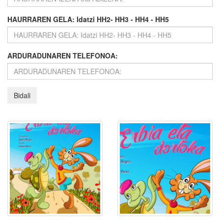
HAURRAREN GELA: Idatzi HH2- HH3 - HH4 - HH5
ARDURADUNAREN TELEFONOA: