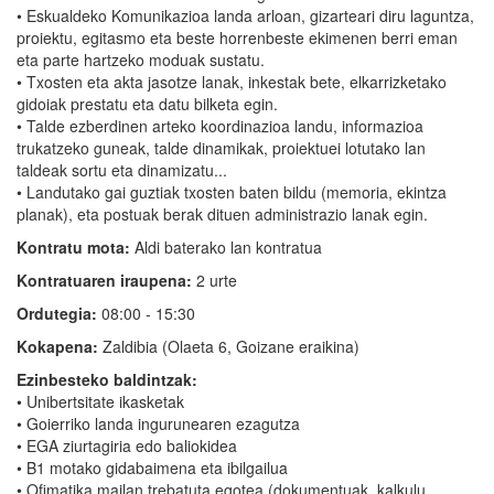
• Eskualdeko Komunikazioa landa arloan, gizarteari diru laguntza,
proiektu, egitasmo eta beste horrenbeste ekimenen berri eman
eta parte hartzeko moduak sustatu.
• Txosten eta akta jasotze lanak, inkestak bete, elkarrizketako
gidoiak prestatu eta datu bilketa egin.
• Talde ezberdinen arteko koordinazioa landu, informazioa
trukatzeko guneak, talde dinamikak, proiektuei lotutako lan
taldeak sortu eta dinamizatu...
• Landutako gai guztiak txosten baten bildu (memoria, ekintza
planak), eta postuak berak dituen administrazio lanak egin.
Kontratu mota:
Aldi baterako lan kontratua
Kontratuaren iraupena:
2 urte
Ordutegia:
08:00 - 15:30
Kokapena:
Zaldibia (Olaeta 6, Goizane eraikina)
Ezinbesteko baldintzak:
• Unibertsitate ikasketak
• Goierriko landa ingurunearen ezagutza
• EGA ziurtagiria edo baliokidea
• B1 motako gidabaimena eta ibilgailua
• Ofimatika mailan trebatuta egotea (dokumentuak, kalkulu