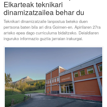
Elkarteak teknikari
dinamizatzailea behar du
Teknikari dinamizatzaile lanpostua beteko duen
pertsona baten bila ari dira Goimen-en. Apirilaren 27ra
arteko epea dago curriculuma bidaltzeko. Deialdiaren
inguruko informazio guztia jarraian irakurgai.