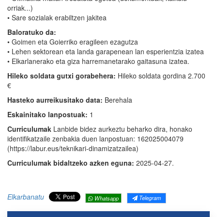
orriak...)
• Sare sozialak erabiltzen jakitea
Baloratuko da:
• Goimen eta Goierriko eragileen ezagutza
• Lehen sektorean eta landa garapenean lan esperientzia izatea
• Elkarlanerako eta giza harremanetarako gaitasuna izatea.
Hileko soldata gutxi gorabehera:
Hileko soldata gordina 2.700
€
Hasteko aurreikusitako data:
Berehala
Eskainitako lanpostuak:
1
Curriculumak
Lanbide bidez aurkeztu beharko dira, honako
identifikatzaile zenbakia duen lanpostuan: 162025004079
(https://labur.eus/teknikari-dinamizatzailea)
Curriculumak bidaltzeko azken eguna:
2025-04-27.
Elkarbanatu
Telegram
Whatsapp