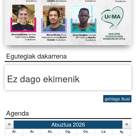
Egutegiak dakarrena
Ez dago ekimenik
gehiago ikusi
Agenda
Abuztua 2026
Al.
Ar.
Az.
Og.
Os.
La.
Ig.