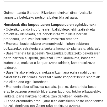
Goimen Landa Garapen Elkartean teknikari dinamizatzaile
lanpostua betetzeko pertsona baten bila ari gara.
Honakoak dira lanpostuaren Lanpostuaren eginkizunak:
• Goierriko Landa ingurunearen baliabideak, ekintzaileak eta
proiektuak idenfikatu, eta hobekuntza zein ideia berriak
proposatu, udal zein herritarrei zerbitzua emanez.
• Enpresa, beste sektore ekonomikoekin, lehen sektorea
bultzatzeko, estrategia eta lanketa komunak planteatu, abiarazi.
• Baserritar eta lur jabeekin Nekazaritza bultzatzeko bakoitzaren
parte hartzea suspertu, (nekazal lurren kudeaketa, basoaren
kudeaketa, makinaria konpartitzeko taldeak, komertzializazio
taldeak).
• Baserrietako erreleboa, nekazaritzan lana egitea nahi duten
ekintzaileak idenfikatu. Nekazal elkarte kooperatibekin sinergiak
eta elkar lana egin, koordinatu.
• Ekonomia dibertsifikazioa sustatu, jatetxe, dendari eta beste
eragile batzuen premiak bideratzen lagundu, tokiko elikagaiekiko
lanketa, parte hartzea nolakoa izan daitekeen idenfikatu.
• Landa eremurako eredu jator izan daitezkeen beste esperientzia
batzuk idenfikatu eta Goierrirako egokitzea aztertu.