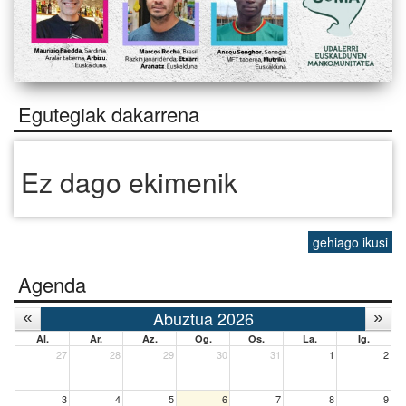
Egutegiak dakarrena
Ez dago ekimenik
gehiago ikusi
Agenda
Abuztua 2026
Al.
Ar.
Az.
Og.
Os.
La.
Ig.
27
28
29
30
31
1
2
3
4
5
6
7
8
9