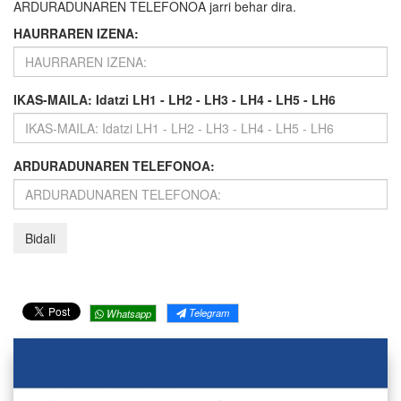
ARDURADUNAREN TELEFONOA jarri behar dira.
HAURRAREN IZENA:
IKAS-MAILA: Idatzi LH1 - LH2 - LH3 - LH4 - LH5 - LH6
ARDURADUNAREN TELEFONOA:
Telegram
Whatsapp