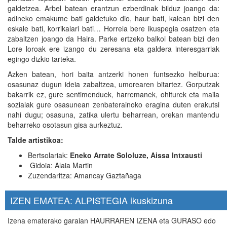
galdetzea. Arbel batean erantzun ezberdinak bilduz joango da:
adineko emakume bati galdetuko dio, haur bati, kalean bizi den
eskale bati, korrikalari bati… Horrela bere ikuspegia osatzen eta
zabaltzen joango da Haira. Parke ertzeko balkoi batean bizi den
Lore loroak ere izango du zeresana eta galdera interesgarriak
egingo dizkio tarteka.
Azken batean, hori baita antzerki honen funtsezko helburua:
osasunaz dugun ideia zabaltzea, umorearen bitartez. Gorputzak
bakarrik ez, gure sentimenduek, harremanek, ohiturek eta maila
sozialak gure osasunean zenbaterainoko eragina duten erakutsi
nahi dugu; osasuna, zatika ulertu beharrean, orekan mantendu
beharreko osotasun gisa aurkeztuz.
Talde artistikoa
:
Bertsolariak:
Eneko Arrate Sololuze, Aissa Intxausti
Gidoia: Alaia Martin
Zuzendaritza: Amancay Gaztañaga
IZEN EMATEA: ALPISTEGIA ikuskizuna
Izena ematerako garaian HAURRAREN IZENA eta GURASO edo