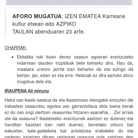
AFORO MUGATUA
: IZEN EMATEA Karreane
kultur etxean edo AZPIKO
TAULAN abenduaren 23 arte.
OHARRAK:
Ekitaldia toki itxian denez osasun egoerari erantzuteko
indarrean dauden irizpideak bete beharko dira. Hau da,
maskara uneoro jarrita izan beharko da eta ezingo da
bertan, jan, edan ez eta erre. Helduak ez dira sartuko aforo
mugatua dela eta.
IRAUPENA 60 minutu
Haira oso ikasle saiatua da eta ikastetxean etengabe entzuten die
irakasleei osasuntsu egotea oso garrantzitsua dela baina berak
ez du oso ongi ulertzen
osasuntsu
hitzaren esanahia… Zer arraio
ote da osasuna? Ikastetxeko erantzunek asetzen ez dutenez eta
handitan kazetari izan nahi duenez, benetako orburu bat
eskuetan, kale-galdeketa bat antolatzea erabakiko du eta
parkean topatzen dituen pertsonei osasuna nola zaintzen den