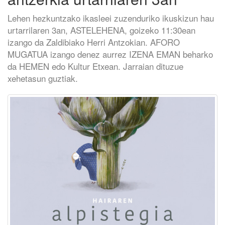
Lehen hezkuntzako ikasleei zuzenduriko ikuskizun hau
urtarrilaren 3an, ASTELEHENA, goizeko 11:30ean
izango da Zaldibiako Herri Antzokian. AFORO
MUGATUA izango denez aurrez IZENA EMAN beharko
da HEMEN edo Kultur Etxean. Jarraian dituzue
xehetasun guztiak.