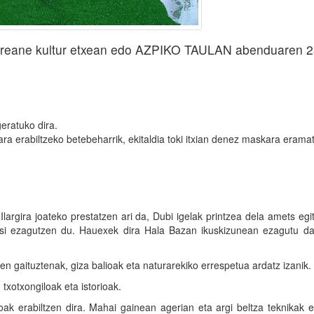
reane kultur etxean edo AZPIKO TAULAN abenduaren 2
eratuko dira.
ra erabiltzeko betebeharrik, ekitaldia toki itxian denez maskara erama
 Ilargira joateko prestatzen ari da, Dubi igelak printzea dela amets eg
lasi ezagutzen du. Hauexek dira Hala Bazan ikuskizunean ezagutu da
n gaituztenak, giza balioak eta naturarekiko errespetua ardatz izanik.
txotxongiloak eta istorioak.
ak erabiltzen dira. Mahai gainean agerian eta argi beltza teknikak e