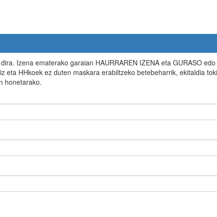
o dira. Izena ematerako garaian HAURRAREN IZENA eta GURASO edo
 HHkoek ez duten maskara erabiltzeko betebeharrik, ekitaldia toki 
n honetarako.