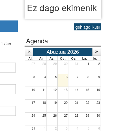
Ez dago ekimenik
gehiago ikusi
Agenda
itxian
Abuztua 2026
Al.
Ar.
Az.
Og.
Os.
La.
Ig.
27
28
29
30
31
1
2
3
4
5
6
7
8
9
10
11
12
13
14
15
16
17
18
19
20
21
22
23
24
25
26
27
28
29
30
31
1
2
3
4
5
6