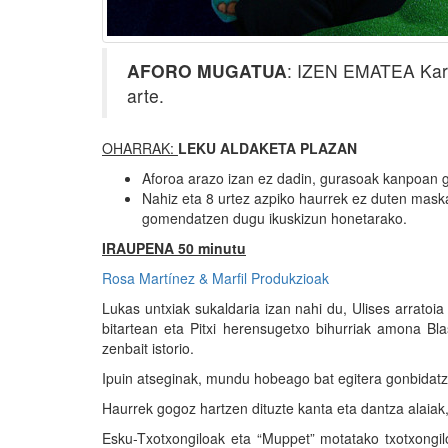
AFORO MUGATUA
: IZEN EMATEA Kar
arte.
OHARRAK:
LEKU ALDAKETA PLAZAN
Aforoa arazo izan ez dadin, gurasoak kanpoan g
Nahiz eta 8 urtez azpiko haurrek ez duten maska
gomendatzen dugu ikuskizun honetarako.
IRAUPENA 50 minutu
Rosa Martínez & Marfil Produkzioak
Lukas untxiak sukaldaria izan nahi du, Ulises arratoia
bitartean eta Pitxi herensugetxo bihurriak amona B
zenbait istorio.
Ipuin atseginak, mundu hobeago bat egitera gonbidatze
Haurrek gogoz hartzen dituzte kanta eta dantza alaiak, 
Esku-Txotxongiloak eta “Muppet” motatako txotxongilo