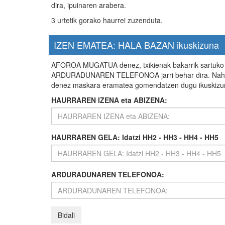
dira, ipuinaren arabera.
3 urtetik gorako haurrei zuzenduta.
IZEN EMATEA: HALA BAZAN ikuskizuna
AFOROA MUGATUA denez, txikienak bakarrik sartuk
ARDURADUNAREN TELEFONOA jarri behar dira. Nahiz eta
denez maskara eramatea gomendatzen dugu ikuskizu
HAURRAREN IZENA eta ABIZENA:
HAURRAREN GELA: Idatzi HH2 - HH3 - HH4 - HH5
ARDURADUNAREN TELEFONOA: