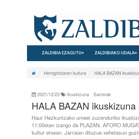
ZALDIBIA EZAGUTU
ZALDIBIAKO UDALA
Herrigintzaren kultura
HALA BAZAN ikuskizu
2021/12/23
Ikuskizuna
Sarrerak
HALA BAZAN ikuskizuna
Haur Hezkuntzako umeei zuzenduriko ikuski
11:00etan izango da PLAZAN. AFORO MUGAT
kultur etxean. Jarraian dituzue xehetasun guzt