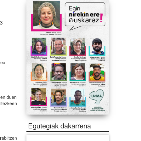
3
tea
iten duen
itezkeen
Egutegiak dakarrena
rabiltzen