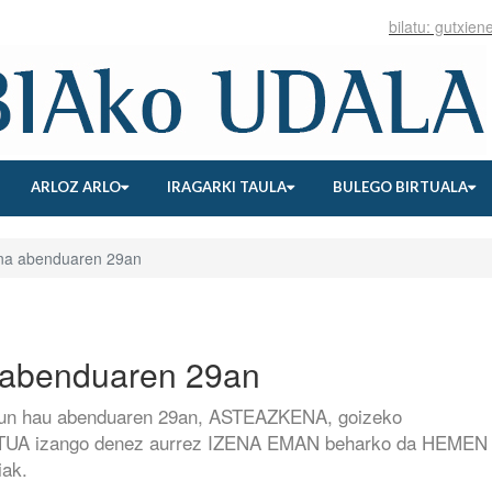
ARLOZ ARLO
IRAGARKI TAULA
BULEGO BIRTUALA
na abenduaren 29an
 abenduaren 29an
zun hau abenduaren 29an, ASTEAZKENA, goizeko
UA izango denez aurrez IZENA EMAN beharko da HEMEN
iak.