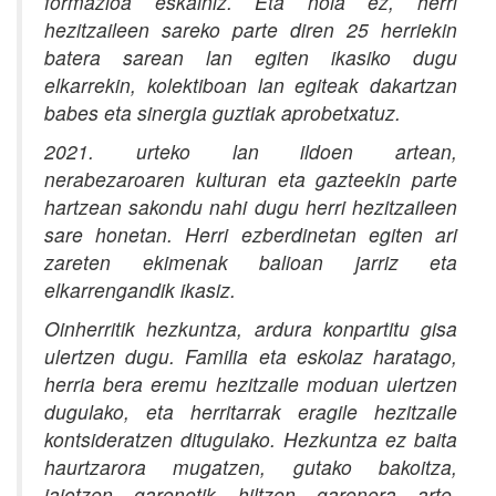
formazioa eskainiz. Eta nola ez, herri
hezitzaileen sareko parte diren 25 herriekin
batera sarean lan egiten ikasiko dugu
elkarrekin, kolektiboan lan egiteak dakartzan
babes eta sinergia guztiak aprobetxatuz.
2021. urteko lan ildoen artean,
nerabezaroaren kulturan eta gazteekin parte
hartzean sakondu nahi dugu herri hezitzaileen
sare honetan. Herri ezberdinetan egiten ari
zareten ekimenak balioan jarriz eta
elkarrengandik ikasiz.
Oinherritik hezkuntza, ardura konpartitu gisa
ulertzen dugu. Familia eta eskolaz haratago,
herria bera eremu hezitzaile moduan ulertzen
dugulako, eta herritarrak eragile hezitzaile
kontsideratzen ditugulako. Hezkuntza ez baita
haurtzarora mugatzen, gutako bakoitza,
jaiotzen garenetik hiltzen garenera arte,