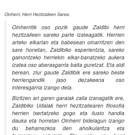
Oinherri, Herri Hezitzaileen Sarea:
Oinherritik oso pozik gaude Zaldibi herri
hezitzaileen sareko parte izateagatik. Herrien
arteko elkarlan eta babesean oinarritzen den
sare honetan, Zaldibiko esperientzia, sareko
gainontzeko herriekin elkar-banatzeko aukera
izatea oso aberasgarria baita guretzat. Eta aldi
berean, ziur gaude Zaldibik ere sareko beste
herriengandik jaso dezakeena oso
interesgarria izango dela.
Bizitzen ari garen garaiak zaila izanagatik ere,
Zaldibiko Udalak herri hezitzailearen filosofia
herrien txertatzeko gogo eta ilusio handia
dauka eta horretan Oinherri bidelagun izango
du beharrezkoa den aholkularitza eta