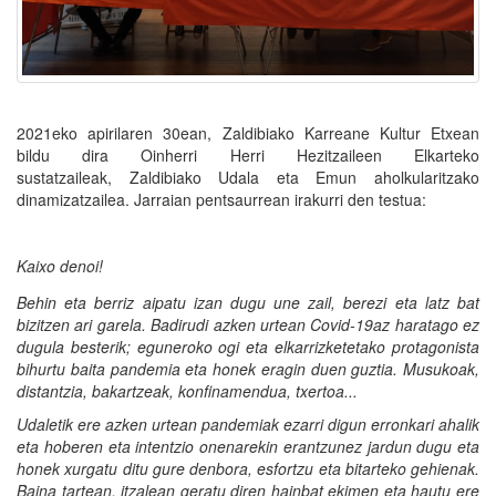
2021eko apirilaren 30ean, Zaldibiako Karreane Kultur Etxean
bildu dira Oinherri Herri Hezitzaileen Elkarteko
sustatzaileak, Zaldibiako Udala eta Emun aholkularitzako
dinamizatzailea. Jarraian pentsaurrean irakurri den testua:
Kaixo denoi!
Behin eta berriz aipatu izan dugu une zail, berezi eta latz bat
bizitzen ari garela. Badirudi azken urtean Covid-19az haratago ez
dugula besterik; eguneroko ogi eta elkarrizketetako protagonista
bihurtu baita pandemia eta honek eragin duen guztia. Musukoak,
distantzia, bakartzeak, konfinamendua, txertoa...
Udaletik ere azken urtean pandemiak ezarri digun erronkari ahalik
eta hoberen eta intentzio onenarekin erantzunez jardun dugu eta
honek xurgatu ditu gure denbora, esfortzu eta bitarteko gehienak.
Baina tartean, itzalean geratu diren hainbat ekimen eta hautu ere