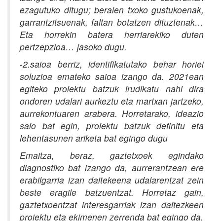
ezagutuko ditugu; beraien txoko gustukoenak,
garrantzitsuenak, faltan botatzen dituztenak…
Eta horrekin batera herriarekiko duten
pertzepzioa… jasoko dugu.
-2.saioa berriz, identifikatutako behar horiei
soluzioa emateko saioa izango da. 2021ean
egiteko proiektu batzuk irudikatu nahi dira
ondoren udalari aurkeztu eta martxan jartzeko,
aurrekontuaren arabera. Horretarako, ideazio
saio bat egin, proiektu batzuk definitu eta
lehentasunen ariketa bat egingo dugu
Emaitza, beraz, gaztetxoek egindako
diagnostiko bat izango da, aurrerantzean ere
erabilgarria izan daitekeena udalarentzat zein
beste eragile batzuentzat. Horretaz gain,
gaztetxoentzat interesgarriak izan daitezkeen
proiektu eta ekimenen zerrenda bat egingo da.