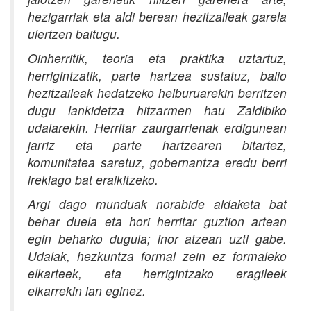
hezigarriak eta aldi berean hezitzaileak garela
ulertzen baitugu.
Oinherritik, teoria eta praktika uztartuz,
herrigintzatik, parte hartzea sustatuz, balio
hezitzaileak hedatzeko helburuarekin berritzen
dugu lankidetza hitzarmen hau Zaldibiko
udalarekin. Herritar zaurgarrienak erdigunean
jarriz eta parte hartzearen bitartez,
komunitatea saretuz, gobernantza eredu berri
irekiago bat eraikitzeko.
Argi dago munduak norabide aldaketa bat
behar duela eta hori herritar guztion artean
egin beharko dugula; inor atzean uzti gabe.
Udalak, hezkuntza formal zein ez formaleko
elkarteek, eta herrigintzako eragileek
elkarrekin lan eginez.