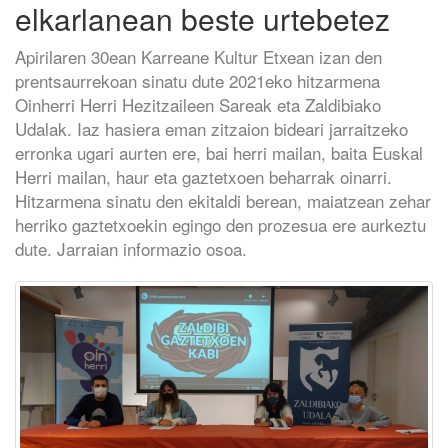
elkarlanean beste urtebetez
Apirilaren 30ean Karreane Kultur Etxean izan den
prentsaurrekoan sinatu dute 2021eko hitzarmena
Oinherri Herri Hezitzaileen Sareak eta Zaldibiako
Udalak. Iaz hasiera eman zitzaion bideari jarraitzeko
erronka ugari aurten ere, bai herri mailan, baita Euskal
Herri mailan, haur eta gaztetxoen beharrak oinarri.
Hitzarmena sinatu den ekitaldi berean, maiatzean zehar
herriko gaztetxoekin egingo den prozesua ere aurkeztu
dute. Jarraian informazio osoa.