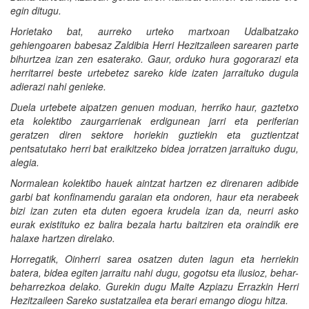
egin ditugu.
Horietako bat, aurreko urteko martxoan Udalbatzako
gehiengoaren babesaz Zaldibia Herri Hezitzaileen sarearen parte
bihurtzea izan zen esaterako. Gaur, orduko hura gogorarazi eta
herritarrei beste urtebetez sareko kide izaten jarraituko dugula
adierazi nahi genieke.
Duela urtebete aipatzen genuen moduan, herriko haur, gaztetxo
eta kolektibo zaurgarrienak erdigunean jarri eta periferian
geratzen diren sektore horiekin guztiekin eta guztientzat
pentsatutako herri bat eraikitzeko bidea jorratzen jarraituko dugu,
alegia.
Normalean kolektibo hauek aintzat hartzen ez direnaren adibide
garbi bat konfinamendu garaian eta ondoren, haur eta nerabeek
bizi izan zuten eta duten egoera krudela izan da, neurri asko
eurak existituko ez balira bezala hartu baitziren eta oraindik ere
halaxe hartzen direlako.
Horregatik, Oinherri sarea osatzen duten lagun eta herriekin
batera, bidea egiten jarraitu nahi dugu, gogotsu eta ilusioz, behar-
beharrezkoa delako. Gurekin dugu Maite Azpiazu Errazkin Herri
Hezitzaileen Sareko sustatzailea eta berari emango diogu hitza.