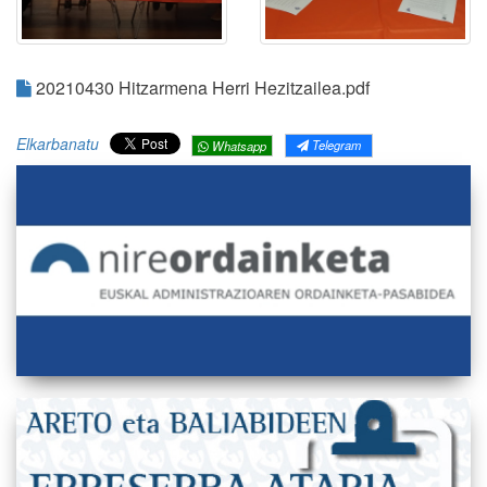
20210430 Hitzarmena Herri Hezitzailea.pdf
Elkarbanatu
Telegram
Whatsapp