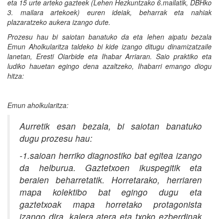
eta 15 urte arteko gazteek (Lehen Hezkuntzako 6.mailatik, DBHko
3. mailara artekoek) euren ideiak, beharrak eta nahiak
plazaratzeko aukera izango dute.
Prozesu hau bi saiotan banatuko da eta lehen aipatu bezala
Emun Aholkularitza taldeko bi kide izango ditugu dinamizatzaile
lanetan, Eresti Oiarbide eta Ihabar Arriaran. Saio praktiko eta
ludiko hauetan egingo dena azaltzeko, Ihabarri emango diogu
hitza:
Emun aholkularitza:
Aurretik esan bezala, bi saiotan banatuko
dugu prozesu hau:
-1.saioan herriko diagnostiko bat egitea izango
da helburua. Gaztetxoen ikuspegitik eta
beraien beharretatik. Horretarako, herriaren
mapa kolektibo bat egingo dugu eta
gaztetxoak mapa horretako protagonista
izango dira, kalera atera eta txoko ezberdinak