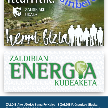
ZALDIBIAko UDALA Santa Fe Kalea 18 ZALDIBIA Gipuzkoa (Euskal