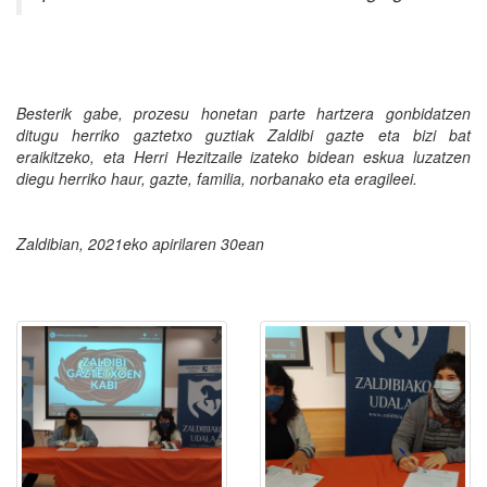
Besterik gabe, prozesu honetan parte hartzera gonbidatzen
ditugu herriko gaztetxo guztiak Zaldibi gazte eta bizi bat
eraikitzeko, eta Herri Hezitzaile izateko bidean eskua luzatzen
diegu herriko haur, gazte, familia, norbanako eta eragileei.
Zaldibian, 2021eko apirilaren 30ean