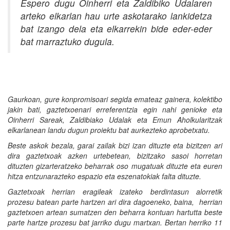
Espero dugu Oinherri eta Zaldibiko Udalaren
arteko elkarlan hau urte askotarako lankidetza
bat izango dela eta elkarrekin bide eder-eder
bat marraztuko dugula.
Gaurkoan, gure konpromisoari segida emateaz gainera, kolektibo
jakin bati, gaztetxoenari erreferentzia egin nahi genioke eta
Oinherri Sareak, Zaldibiako Udalak eta Emun Aholkularitzak
elkarlanean landu dugun proiektu bat aurkezteko aprobetxatu.
Beste askok bezala, garai zailak bizi izan dituzte eta bizitzen ari
dira gaztetxoak azken urtebetean, bizitzako sasoi horretan
dituzten gizarteratzeko beharrak oso mugatuak dituzte eta euren
hitza entzunarazteko espazio eta eszenatokiak falta dituzte.
Gaztetxoak herrian eragileak izateko berdintasun alorretik
prozesu batean parte hartzen ari dira dagoeneko, baina, herrian
gaztetxoen artean sumatzen den beharra kontuan hartutta beste
parte hartze prozesu bat jarriko dugu martxan. Bertan herriko 11