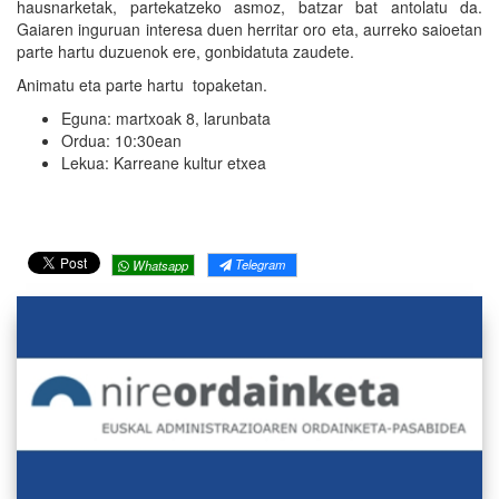
hausnarketak, partekatzeko asmoz, batzar bat antolatu da.
Gaiaren inguruan interesa duen herritar oro eta, aurreko saioetan
parte hartu duzuenok ere, gonbidatuta zaudete.
Animatu eta parte hartu topaketan.
Eguna: martxoak 8, larunbata
Ordua: 10:30ean
Lekua: Karreane kultur etxea
Telegram
Whatsapp