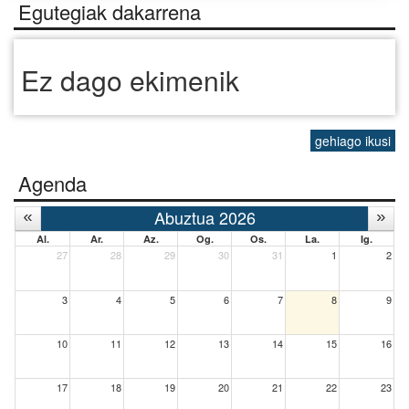
Egutegiak dakarrena
Ez dago ekimenik
gehiago ikusi
Agenda
Abuztua 2026
Al.
Ar.
Az.
Og.
Os.
La.
Ig.
27
28
29
30
31
1
2
3
4
5
6
7
8
9
10
11
12
13
14
15
16
17
18
19
20
21
22
23