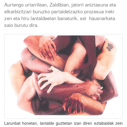
Aurtengo urtarrilean, Zaldibian, jatorri aniztasuna eta
elkarbizitzari buruzko partaidetzazko prozesua ireki
zen eta hiru lantaldeetan banaturik, sei hausnarketa
saio burutu dira.
Larunbat honetan, lantalde guztietan izan diren eztabaidak zein