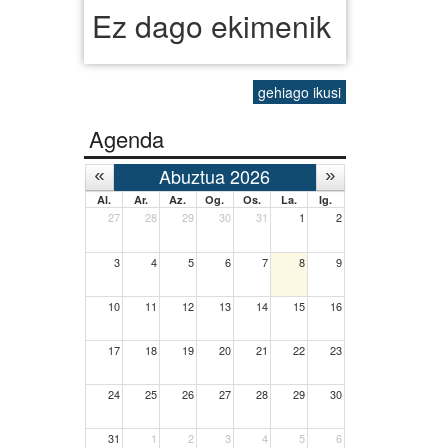
Ez dago ekimenik
gehiago ikusi
Agenda
Abuztua 2026
Al.
Ar.
Az.
Og.
Os.
La.
Ig.
27
28
29
30
31
1
2
3
4
5
6
7
8
9
10
11
12
13
14
15
16
17
18
19
20
21
22
23
24
25
26
27
28
29
30
31
1
2
3
4
5
6