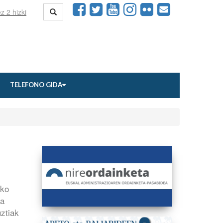
TELEFONO GIDA
ako
da
ztiak