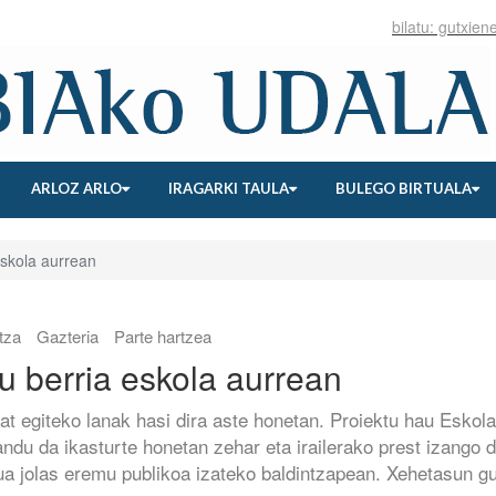
ARLOZ ARLO
IRAGARKI TAULA
BULEGO BIRTUALA
skola aurrean
tza
Gazteria
Parte hartzea
u berria eskola aurrean
at egiteko lanak hasi dira aste honetan. Proiektu hau Eskol
ndu da ikasturte honetan zehar eta irailerako prest izango 
ua jolas eremu publikoa izateko baldintzapean. Xehetasun gu