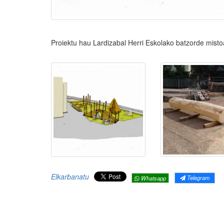
Proiektu hau Lardizabal Herri Eskolako batzorde mist
Elkarbanatu
Telegram
Whatsapp