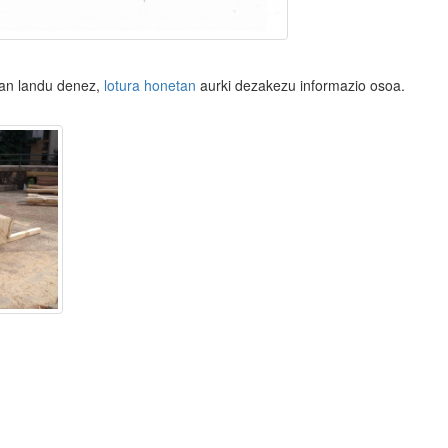
oan landu denez,
lotura honetan
aurki dezakezu informazio osoa.