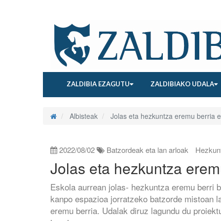
ZALDIBIA EZAGUTU
ZALDIBIAKO UDALA
Albisteak
Jolas eta hezkuntza eremu berria e
2022/08/02
Batzordeak eta lan arloak
Hezkun
Jolas eta hezkuntza erem
Eskola aurrean jolas- hezkuntza eremu berri b
kanpo espazioa jorratzeko batzorde mistoan la
eremu berria. Udalak diruz lagundu du proiekt