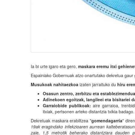
Ia bi urte igaro eta gero,
maskara eremu itxi gehiene
Espainiako Gobernuak atzo onartutako dekretua gaur go
Musukoak nahitaezkoa
izaten jarraituko du
hiru ere
Osasun zentro, zerbitzu eta establezimendu
Adinekoen egoitzak, langileei eta bisitariei
Garraiobide publikoak:
aire garraioa, trenbi
itxiak, pertsonen arteko distantzia txikia badago.
Dekretuak maskara erabiltzea "
gomendagarria
" dire
19ak eragindako infekzioaren aurrean kalteberatasun
zaie, 1,5 metrotik beherako distantziara dauden 