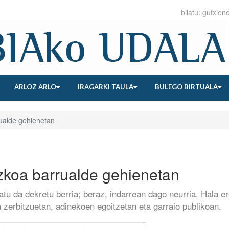
ARLOZ ARLO
IRAGARKI TAULA
BULEGO BIRTUALA
ualde gehienetan
zkoa barrualde gehienetan
atu da dekretu berria; beraz, indarrean dago neurria. Hala er
 zerbitzuetan, adinekoen egoitzetan eta garraio publikoan.