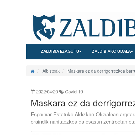
ZALDIBIA EZAGUTU
ZALDIBIAKO UDALA
Albisteak
Maskara ez da derrigorrezkoa barr
2022/04/20
Covid-19
Maskara ez da derrigorre
Espainiar Estatuko Aldizkari Ofizialean argitar
oraindik nahitaezkoa da osasun zentroetan eta