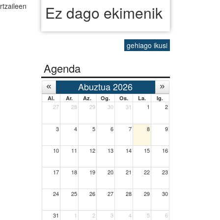
tzaileen
Ez dago ekimenik
gehiago ikusi
Agenda
Abuztua 2026
Al.
Ar.
Az.
Og.
Os.
La.
Ig.
27
28
29
30
31
1
2
3
4
5
6
7
8
9
10
11
12
13
14
15
16
17
18
19
20
21
22
23
24
25
26
27
28
29
30
31
1
2
3
4
5
6