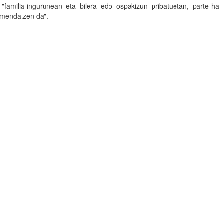
familia-ingurunean eta bilera edo ospakizun pribatuetan, parte-har
omendatzen da".