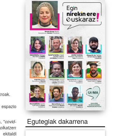
troak.
i espazio
Egutegiak dakarrena
, "
covid-
olkatzen
 ekitaldi