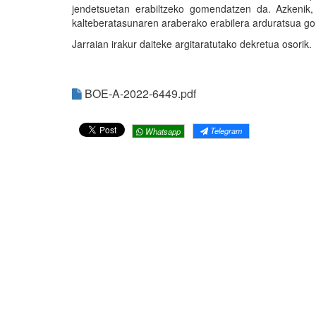
jendetsuetan erabiltzeko gomendatzen da. Azkenik, "
kalteberatasunaren araberako erabilera arduratsua g
Jarraian irakur daiteke argitaratutako dekretua osorik.
BOE-A-2022-6449.pdf
Telegram
Whatsapp