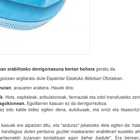
tan erabiltzeko derrigortasuna bertan behera
geratu da.
izean argitaratu dute Espainiar Estatuko Aldizkari Ofizialean.
mutan
, arauaren arabera. Hauek dira:
ak
. Hots, ospitaleak, anbulatorioak, farmaziak eta odol-transfusioko zen
 dagokionean.
Egoiliarren kasuan ez da derrigorrezkoa.
dez edo kable bidez egiten dena, autobusak, eta ontzi eta itsasontz
n kasuak ere aipatzen ditu, eta "arduraz" jokatzeko deia egiten da: hala
 handiagoa duten pertsona guztiei maskararen erabilerari eusteko ah
pertsonekin luzaroan kontaktuan egon behar badute
". Era berean,