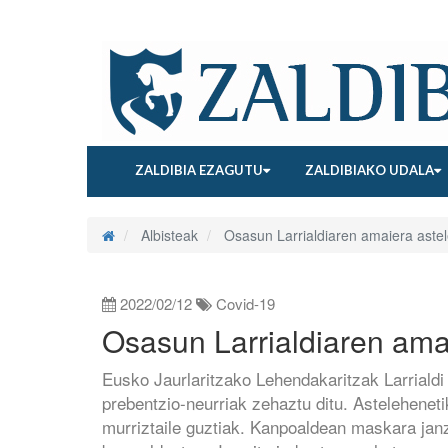
ZALDIBIA EZAGUTU
ZALDIBIAKO UDALA
Albisteak
Osasun Larrialdiaren amaiera astel
2022/02/12
Covid-19
Osasun Larrialdiaren ama
Eusko Jaurlaritzako Lehendakaritzak Larriald
prebentzio-neurriak zehaztu ditu. Asteleheneti
murriztaile guztiak. Kanpoaldean maskara janz