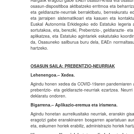
Hargatik eragotzi gabe EAEn osasun-krisia eta osasun-
osasun-dispositiboa aktibatzeko erritmoa eta beharriz
eta geldiarazte-neurriak berraktibatu, berreskuratu
eta jarraipen sistematikoari eta kasuen eta kontakt
Euskal Autonomia Erkidegoko edo Estatuko legeria ar
sortutakoa, eta, bereziki, Prebentzio-, geldiarazte- 
aplikatzea, eta Estatuko agintariek eskatutako koord
da, Osasuneko sailburua buru dela, EAEn normaltasun 
hartzeko.
OSASUN SAILA: PREBENTZIO-NEURRIAK
Lehenengoa.– Xedea.
Agindu honen xedea da COVID-19aren pandemiaren aur
prebentzio- eta geldiarazte-neurriak ezartzea. Neurri
deklaratu ondoren.
Bigarrena.– Aplikazio-eremua eta irismena.
Agindu honetan aurreikusitako neurriak, eranskin gis
eragotzi gabe eranskinaren bosgarren apartatuan aur
eta, eskumen horiek erabiliz, administrazio horiek hart