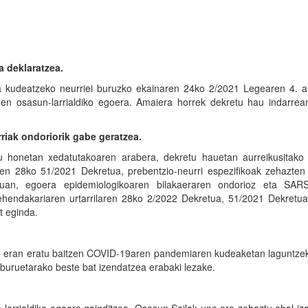
.
a deklaratzea.
kudeatzeko neurriei buruzko ekainaren 24ko 2/2021 Legearen 4. ar
n osasun-larrialdiko egoera. Amaiera horrek dekretu hau indarrean
rriak ondoriorik gabe geratzea.
tu honetan xedatutakoaren arabera, dekretu hauetan aurreikusitako 
en 28ko 51/2021 Dekretua, prebentzio-neurri espezifikoak zehazten 
rruan, egoera epidemiologikoaren bilakaeraren ondorioz eta SAR
lehendakariaren urtarrilaren 28ko 2/2022 Dekretua, 51/2021 Dekretu
t eginda.
ko eran eratu baitzen COVID-19aren pandemiaren kudeaketan laguntze
lburuetarako beste bat izendatzea erabaki lezake.