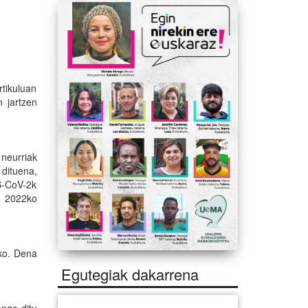
tikuluan
 jartzen
neurriak
dituena,
S-CoV-2k
a 2022ko
ko. Dena
Egutegiak dakarrena