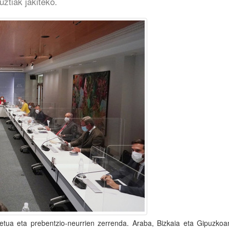
uztiak jakiteko.
ekretua eta prebentzio-neurrien zerrenda. Araba, Bizkaia eta Gipuzko