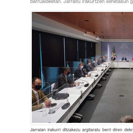
barrualdeetan. Jarraitu irakurtzen xehetasun g
Jarraian irakurri ditzakezu argitaratu berri diren d