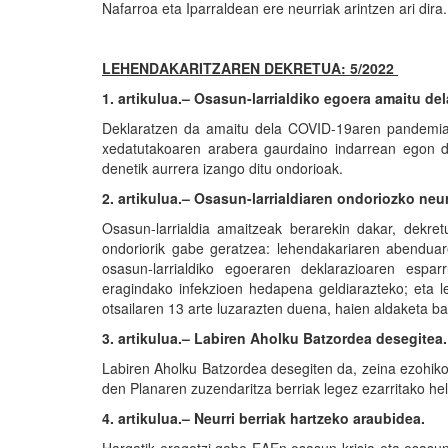
Nafarroa eta Iparraldean ere neurriak arintzen ari dira
LEHENDAKARITZAREN DEKRETUA: 5/2022
1. artikulua.– Osasun-larrialdiko egoera amaitu del
Deklaratzen da amaitu dela COVID-19aren pandemia 
xedatutakoaren arabera gaurdaino indarrean egon de
denetik aurrera izango ditu ondorioak.
2. artikulua.– Osasun-larrialdiaren ondoriozko neu
Osasun-larrialdia amaitzeak berarekin dakar, dekre
ondoriorik gabe geratzea: lehendakariaren abenduar
osasun-larrialdiko egoeraren deklarazioaren espa
eragindako infekzioen hedapena geldiarazteko; eta 
otsailaren 13 arte luzarazten duena, haien aldaketa ba
3. artikulua.– Labiren Aholku Batzordea desegitea.
Labiren Aholku Batzordea desegiten da, zeina ezohi
den Planaren zuzendaritza berriak legez ezarritako he
4. artikulua.– Neurri berriak hartzeko araubidea.