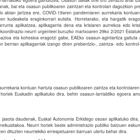
larrialdiko egoera gainditzea, Osasun Sailak une oro zehaztu ahal iz
anak, bai eta osasun publikoaren zaintzari eta kontrolari dagozkion pr
 edo abian jartzea ere, COVID-19aren pandemiaren aurrekaria kontuan
uen kudeaketa eraginkorrari eutsita. Horretarako, eta hargatik erag
runta aplikatzea, aplikagarria dena eta krisiaren aurrekoa edo kris
eta koordinazio-neurri urgenteei buruzko martxoaren 29ko 2/2021 Estat
inazioa eta kohesioa eragotzi gabe, EAEko osasun-agintaritza gaituta
berrian aplikagarriak izango diren prebentzio-, zaintza- edo kontrol
rekaria kontuan hartuta osasun publikoaren zaintza eta kontrolaren
 horiek Euskadin aplikatuko dira, behin osasun-larrialdiko egoera am
a jasota daudenak, Euskal Autonomia Erkidego osoan aplikatuko dira,
reikusitakoa. Neurri horiek beste administrazio publiko batzuen esk
zen dituzten neurriekiko errespetuaren barruan ulertu behar dira.