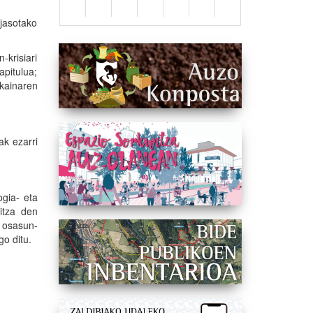
jasotako
krisiari
apitulua;
kainaren
ak ezarri
gia- eta
itza den
a osasun-
go ditu.