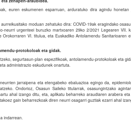
a eta zehapen-araubidea.
zuak, euren eskumenen esparruan, arduratuko dira agindu honetan 
aurreikusitako moduan zehatuko dira: COVID-19ak eragindako osasun-
zio-neurri urgenteei buruzko martxoaren 29ko 2/2021 Legearen VII. k
 Orokorraren VI. titulua, eta Euskadiko Antolamendu Sanitarioaren e
amendu-protokoloak eta gidak.
tzeko, segurtasun-plan espezifikoak, antolamendu-protokoloak eta gid
a eta administrazio eskudunek onartuta.
neurrien jarraipena eta etengabeko ebaluazioa egingo da, epidemiolo
tzeko. Ondorioz, Osasun Saileko titularrak, osasungintzako agintar
hartu ahal izango ditu, eta, aplikatu beharreko araudiaren arabera et
takoez gain beharrezkoak diren neurri osagarri guztiak ezarri ahal izan
a indarrean.