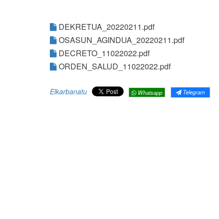
DEKRETUA_20220211.pdf
OSASUN_AGINDUA_20220211.pdf
DECRETO_11022022.pdf
ORDEN_SALUD_11022022.pdf
Elkarbanatu
Telegram
Whatsapp