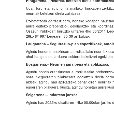
Hirugarrena.– Neurriak betetzen direla kontrolatze
Udal, foru eta autonomia mailako ikuskapen-zerbit
neurriak betetzen direla zaintzeaz.
Ez-betetzeak gertatuz gero, honako xedapen hauetan 
aurre egiteko prebentzio-, geldiarazte- eta koordina
Osasun Publikoari buruzko urriaren 4ko 33/2011 Lege
26ko 8/1997 Legearen 35-39 artikuluak.
Laugarrena.– Segurtasun-plan espezifikoak, antol
Agindu honen eranskinean aurreikusitako neurriak osa
ahal izango dira, jarduera-sektore bakoitzari egokitut
Bosgarrena.– Neurrien jarraipena eta aplikazioa.
Agindu honen eranskinean aurreikusitako prebentzio-
osasun-egoeraren bilakaerara egokitzen direla berma
aldetik, agindu hau aplikatzeko behar diren neurriak 
egoeraren bilakaera ikusita, agindu honetan aurreikusi
Seigarrena.– Indarrean jartzea.
Agindu hau 2022ko otsailaren 14ko 00:00etan jarriko d