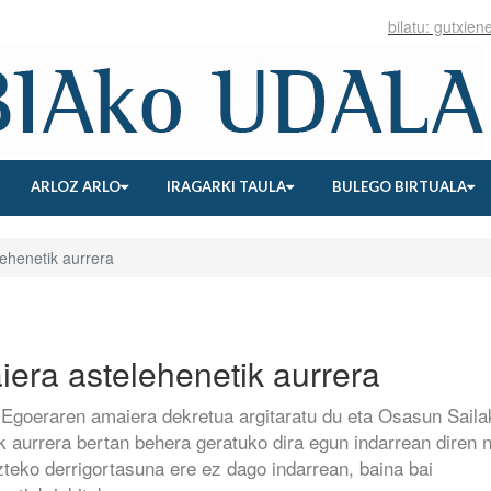
ARLOZ ARLO
IRAGARKI TAULA
BULEGO BIRTUALA
ehenetik aurrera
iera astelehenetik aurrera
i Egoeraren amaiera dekretua argitaratu du eta Osasun Saila
k aurrera bertan behera geratuko dira egun indarrean diren n
teko derrigortasuna ere ez dago indarrean, baina bai