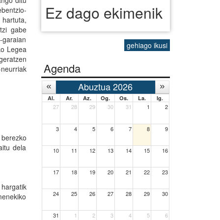
ango ditu
Ez dago ekimenik
ebentzio-
 hartuta,
otzi gabe
i-garaian
gehiago ikusi
uko Legea
 geratzen
Agenda
-neurriak
Abuztua 2026
Al.
Ar.
Az.
Og.
Os.
La.
Ig.
27
28
29
30
31
1
2
3
4
5
6
7
8
9
 berezko
aitu dela
10
11
12
13
14
15
16
17
18
19
20
21
22
23
 hargatik
24
25
26
27
28
29
30
umenekiko
31
1
2
3
4
5
6