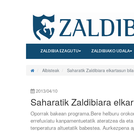
ZALDIBIA EZAGUTU
ZALDIBIAKO UDALA
Albisteak
Saharatik Zaldibiara elkartasun bila
2013/04/10
Saharatik Zaldibiara elkar
Oporrak bakean programa.Bere helburu orokorra
errefuxiatu kanpamentuetatik ateratzea da eta
tenperatura altuetatik babestea. Aurkezpena ap