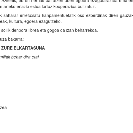
e. Azkenik, euren herriak pairatzen duen egoera ezagutaraztea ematen
en arteko erlazio estua lortuz kooperazioa bultzatuz.
rek saharar errefuxiatu kanpamentuetatik oso ezberdinak diren gauza
reak, kultura, egoera ezagutzeko.
soilik denbora librea eta gogoa da izan beharrekoa.
uza bakarra:
ZURE ELKARTASUNA
iliak behar dira eta!
tzea