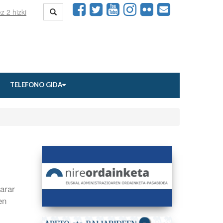
TELEFONO GIDA
arar
en