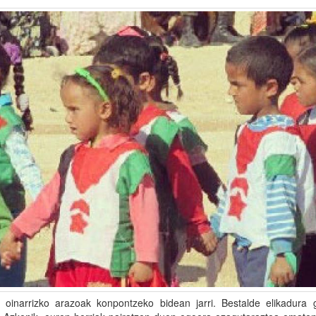
oinarrizko arazoak konpontzeko bidean jarri. Bestalde elikadura 