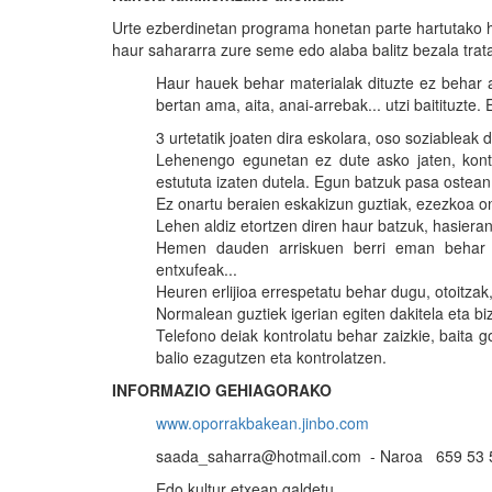
Urte ezberdinetan programa honetan parte hartutako ha
haur sahararra zure seme edo alaba balitz bezala trat
Haur hauek behar materialak dituzte ez behar a
bertan ama, aita, anai-arrebak... utzi baitituzte
3 urtetatik joaten dira eskolara, oso soziableak
Lehenengo egunetan ez dute asko jaten, kont
estututa izaten dutela. Egun batzuk pasa ostean
Ez onartu beraien eskakizun guztiak, ezezkoa on
Lehen aldiz etortzen diren haur batzuk, hasiera
Hemen dauden arriskuen berri eman behar zai
entxufeak...
Heuren erlijioa errespetatu behar dugu, otoitzak, 
Normalean guztiek igerian egiten dakitela eta bizik
Telefono deiak kontrolatu behar zaizkie, baita 
balio ezagutzen eta kontrolatzen.
INFORMAZIO GEHIAGORAKO
www.oporrakbakean.jinbo.com
saada_saharra@hotmail.com - Naroa 659 53 5
Edo kultur etxean galdetu