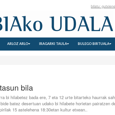
ARLOZ ARLO
IRAGARKI TAULA
BULEGO BIRTUALA
tasun bila
 bi hilabetez bada ere, 7 eta 12 urte bitarteko haurrak sah
 bide batez desertuan udako bi hilabete horietan pairatzen d
irilak 15 astelehena 18:30etan kultur etxean..