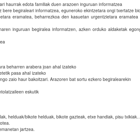
ri haurrak edota familiak duen arazoen inguruan informatzea
 bere begiraleari informatzea, eguneroko ekintzetara ongi txertatze b
oetara eramatea, beharrezkoa den kasuetan urgentzietara eramatea 
anaren inguruan begiralea informatzen, azken orduko aldaketak egong
tea
ura beharren arabera joan ahal izateko
etetik pasa ahal izateko
ngo zaio haur bakoitzari. Arazoren bat sortu ezkero begiralearekin
tolatzaileen eskutik
ak, helduak/bikote helduak, bikote gazteak, etxe handiak, pisu txikiak
gotea.
remanetan jartzea.