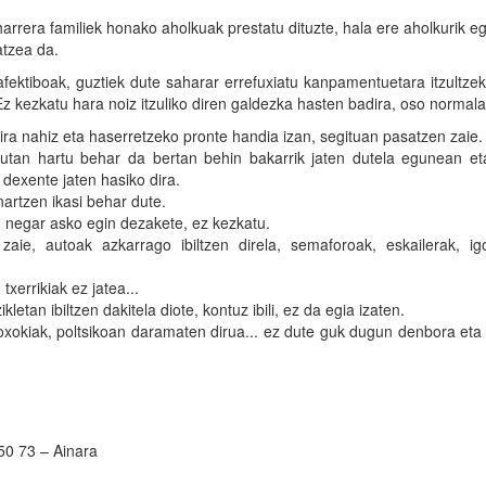
rrera familiek honako aholkuak prestatu dituzte, hala ere aholkurik e
atzea da.
fektiboak, guztiek dute saharar errefuxiatu kanpamentuetara itzultz
. Ez kezkatu hara noiz itzuliko diren galdezka hasten badira, oso normala
 dira nahiz eta haserretzeko pronte handia izan, segituan pasatzen zaie.
utan hartu behar da bertan behin bakarrik jaten dutela egunean et
 dexente jaten hasiko dira.
artzen ikasi behar dute.
n negar asko egin dezakete, ez kezkatu.
e, autoak azkarrago ibiltzen direla, semaforoak, eskailerak, igo
txerrikiak ez jatea...
letan ibiltzen dakitela diote, kontuz ibili, ez da egia izaten.
goxokiak, poltsikoan daramaten dirua... ez dute guk dugun denbora eta
0 73 – Ainara