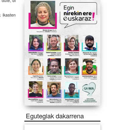
 dute, bi
k ikasten
Egutegiak dakarrena