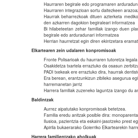
Haurraren begirale edo programaren arduraduna
Haurraren integrazioan sortu daitezkeen arazoaz
Haurrak beharrezkoak dituen azterketa medik
den azkarren dagokion begiraleari informatzea
Bi hilabeteetan zehar familiak izango duen pl
begirale edo arduradunari informatzea
Herrian haurretzat egin diren ekintzetara erama
Elkartearen zein udalaren konpromisoak
Fronte Polisarioak du haurraren tutoretza legala
Osakidetza txartela erraztuko da osasun zerbitz
PADI txekeak ere erraztuko dira, haurrak dentist
Era berean, erantzunkizun zibileko asegurua egi
harremanetan jarriz
Harrera familiak zuzeneko laguntza izango du an
Baldintzak
Aurrez aipatutako konpromisoak betetzea.
Familia eredu anitzak posible dira: monoparental
Ilusioa, pazientzia eta eskaini-jasotzeko prest e
Apirila bukaerarako Goierriko Elkartearekin har
Harrera familientzako aholkuak