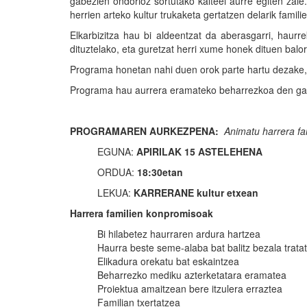
gabezien ondorioz sortutako kalteei aurre egiten zai
herrien arteko kultur trukaketa gertatzen delarik famili
Elkarbizitza hau bi aldeentzat da aberasgarri, haur
dituztelako, eta guretzat herri xume honek dituen balo
Programa honetan nahi duen orok parte hartu dezake, 
Programa hau aurrera eramateko beharrezkoa den ga
PROGRAMAREN AURKEZPENA:
Animatu harrera fam
EGUNA:
APIRILAK 15 ASTELEHENA
ORDUA:
18:30etan
LEKUA:
KARRERANE kultur etxean
Harrera familien konpromisoak
Bi hilabetez haurraren ardura hartzea
Haurra beste seme-alaba bat balitz bezala trata
Elikadura orekatu bat eskaintzea
Beharrezko mediku azterketatara eramatea
Proiektua amaitzean bere itzulera erraztea
Familian txertatzea