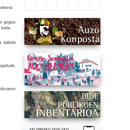
gokiena
eko gogoa
 baita.
a sabela
gailuak,
 diruaren