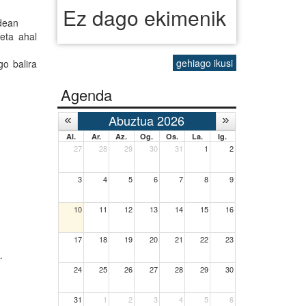
Ez dago ekimenik
idean
eta ahal
gehiago ikusi
o balira
Agenda
Abuztua 2026
Al.
Ar.
Az.
Og.
Os.
La.
Ig.
27
28
29
30
31
1
2
3
4
5
6
7
8
9
10
11
12
13
14
15
16
17
18
19
20
21
22
23
…
24
25
26
27
28
29
30
31
1
2
3
4
5
6