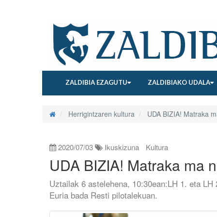
ZALDIBIA EZAGUTU
ZALDIBIAKO UDALA
Herrigintzaren kultura
UDA BIZIA! Matraka ma
2020/07/03
Ikuskizuna
Kultura
UDA BIZIA! Matraka ma n
Uztailak 6 astelehena, 10:30ean:LH 1. eta LH 
Euria bada Resti pilotalekuan.