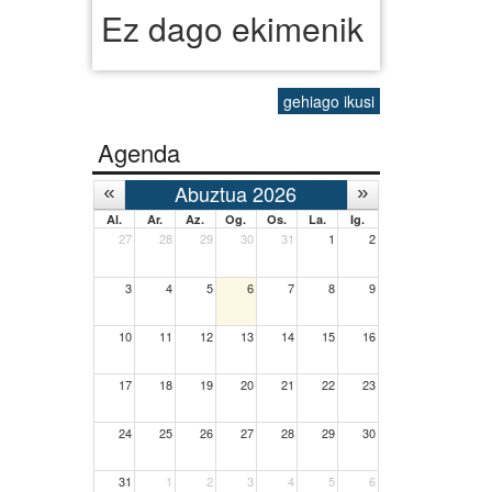
Ez dago ekimenik
gehiago ikusi
Agenda
Abuztua 2026
Al.
Ar.
Az.
Og.
Os.
La.
Ig.
27
28
29
30
31
1
2
3
4
5
6
7
8
9
10
11
12
13
14
15
16
17
18
19
20
21
22
23
24
25
26
27
28
29
30
31
1
2
3
4
5
6