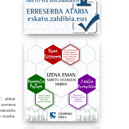
, afrikar
a, sormena
rakutsiko
a musika-