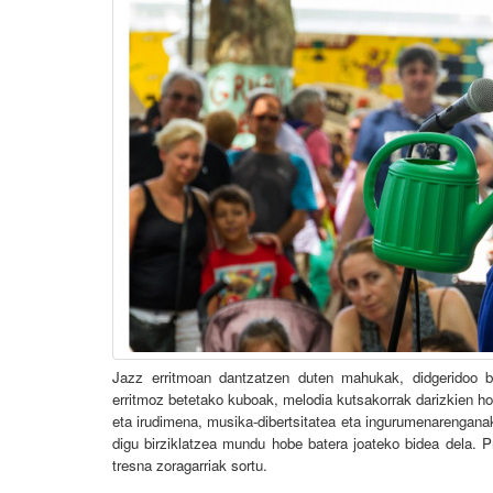
Jazz erritmoan dantzatzen duten mahukak, didgeridoo bih
erritmoz betetako kuboak, melodia kutsakorrak darizkien ho
eta irudimena, musika-dibertsitatea eta ingurumenarengana
digu birziklatzea mundu hobe batera joateko bidea dela. P
tresna zoragarriak sortu.