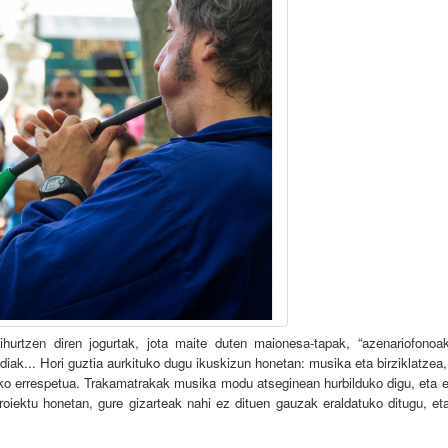
urtzen diren jogurtak, jota maite duten maionesa-tapak, “azenariofonoak”
diak... Hori guztia aurkituko dugu ikuskizun honetan: musika eta birziklatze
ko errespetua. Trakamatrakak musika modu atseginean hurbilduko digu, eta e
roiektu honetan, gure gizarteak nahi ez dituen gauzak eraldatuko ditugu, et