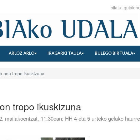
ARLOZ ARLO
IRAGARKI TAULA
BULEGO BIRTUALA
 non tropo ikuskizuna
on tropo ikuskizuna
2. mailakoentzat, 11:30ean: HH 4 eta 5 urteko gelako haurre