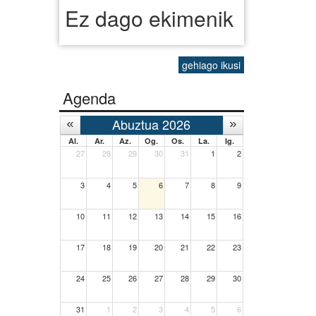
Ez dago ekimenik
gehiago ikusi
Agenda
Abuztua 2026
Al.
Ar.
Az.
Og.
Os.
La.
Ig.
27
28
29
30
31
1
2
3
4
5
6
7
8
9
10
11
12
13
14
15
16
17
18
19
20
21
22
23
24
25
26
27
28
29
30
31
1
2
3
4
5
6