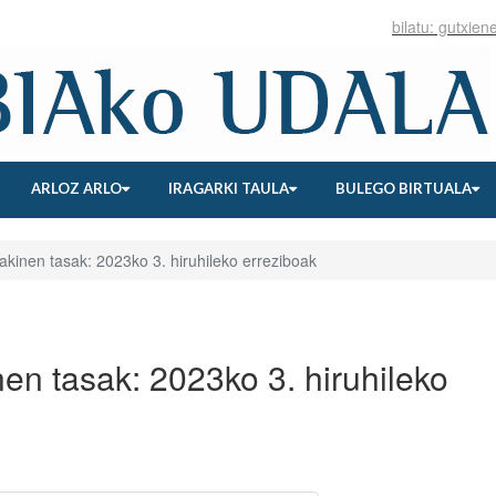
ARLOZ ARLO
IRAGARKI TAULA
BULEGO BIRTUALA
kinen tasak: 2023ko 3. hiruhileko erreziboak
en tasak: 2023ko 3. hiruhileko