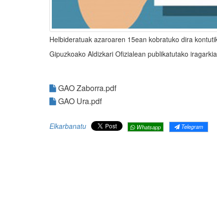
Helbideratuak azaroaren 15ean kobratuko dira kontuti
Gipuzkoako Aldizkari Ofizialean publikatutako iragarki
GAO Zaborra.pdf
GAO Ura.pdf
Elkarbanatu
Telegram
Whatsapp