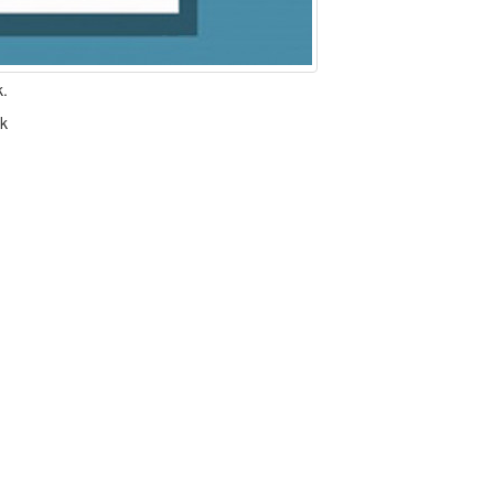
k.
ak