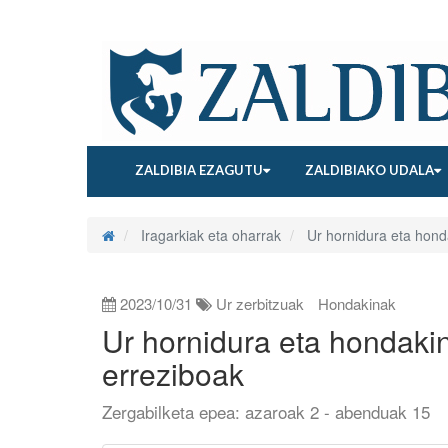
ZALDIBIA EZAGUTU
ZALDIBIAKO UDALA
Iragarkiak eta oharrak
Ur hornidura eta honda
2023/10/31
Ur zerbitzuak
Hondakinak
Ur hornidura eta hondakin
erreziboak
Zergabilketa epea: azaroak 2 - abenduak 15