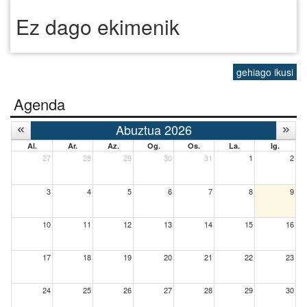
Ez dago ekimenik
gehiago ikusi
Agenda
Abuztua 2026
Al.
Ar.
Az.
Og.
Os.
La.
Ig.
27
28
29
30
31
1
2
3
4
5
6
7
8
9
10
11
12
13
14
15
16
17
18
19
20
21
22
23
24
25
26
27
28
29
30