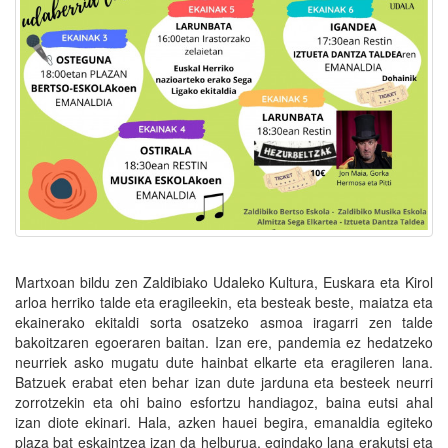
Martxoan bildu zen Zaldibiako Udaleko Kultura, Euskara eta Kirol
arloa herriko talde eta eragileekin, eta besteak beste, maiatza eta
ekainerako ekitaldi sorta osatzeko asmoa iragarri zen talde
bakoitzaren egoeraren baitan. Izan ere, pandemia ez hedatzeko
neurriek asko mugatu dute hainbat elkarte eta eragileren lana.
Batzuek erabat eten behar izan dute jarduna eta besteek neurri
zorrotzekin eta ohi baino esfortzu handiagoz, baina eutsi ahal
izan diote ekinari. Hala, azken hauei begira, emanaldia egiteko
plaza bat eskaintzea izan da helburua, egindako lana erakutsi eta