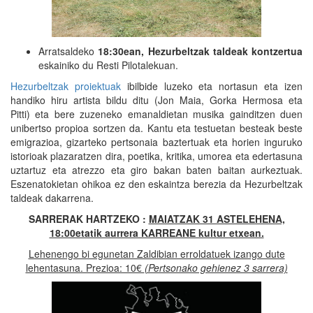
Arratsaldeko
18:30ean, Hezurbeltzak taldeak kontzertua
eskainiko du Resti Pilotalekuan.
Hezurbeltzak proiektuak
ibilbide luzeko eta nortasun eta izen
handiko hiru artista bildu ditu (Jon Maia, Gorka Hermosa eta
Pitti) eta bere zuzeneko emanaldietan musika gainditzen duen
unibertso propioa sortzen da. Kantu eta testuetan besteak beste
emigrazioa, gizarteko pertsonaia baztertuak eta horien inguruko
istorioak plazaratzen dira, poetika, kritika, umorea eta edertasuna
uztartuz eta atrezzo eta giro bakan baten baitan aurkeztuak.
Eszenatokietan ohikoa ez den eskaintza berezia da Hezurbeltzak
taldeak dakarrena.
SARRERAK HARTZEKO :
MAIATZAK 31 ASTELEHENA,
18:00etatik aurrera KARREANE kultur etxean.
Lehenengo bi egunetan Zaldibian erroldatuek izango dute
lehentasuna. Prezioa: 10€
(Pertsonako gehienez 3 sarrera)