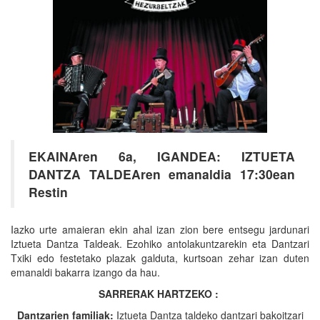
EKAINAren 6a, IGANDEA: IZTUETA
DANTZA TALDEAren emanaldia 17:30ean
Restin
Iazko urte amaieran ekin ahal izan zion bere entsegu jardunari
Iztueta Dantza Taldeak. Ezohiko antolakuntzarekin eta Dantzari
Txiki edo festetako plazak galduta, kurtsoan zehar izan duten
emanaldi bakarra izango da hau.
SARRERAK HARTZEKO :
Dantzarien familiak:
Iztueta Dantza taldeko dantzari bakoitzari