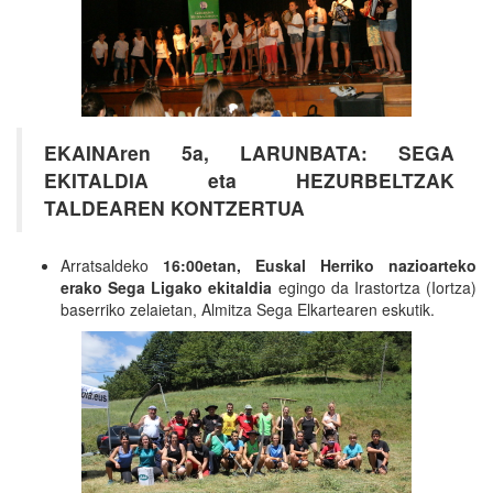
EKAINAren 5a, LARUNBATA: SEGA
EKITALDIA eta HEZURBELTZAK
TALDEAREN KONTZERTUA
Arratsaldeko
16:00etan,
Euskal Herriko nazioarteko
erako Sega Ligako ekitaldia
egingo da Irastortza (Iortza)
baserriko zelaietan, Almitza Sega Elkartearen eskutik.