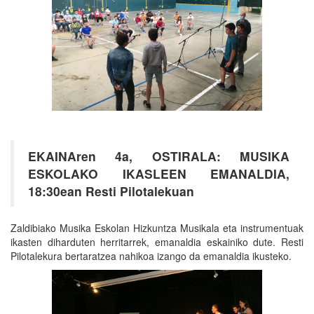
EKAINAren 4a, OSTIRALA: MUSIKA
ESKOLAKO IKASLEEN EMANALDIA,
18:30ean Resti Pilotalekuan
Zaldibiako Musika Eskolan Hizkuntza Musikala eta instrumentuak
ikasten diharduten herritarrek, emanaldia eskainiko dute. Resti
Pilotalekura bertaratzea nahikoa izango da emanaldia ikusteko.