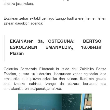
aitortza jasotzekoa.
Ekainean zehar ekitaldi gehiago izango badira ere, hemen lehen
asteari dagokion agenda:
EKAINAren 3a, OSTEGUNA: BERTSO
ESKOLAREN EMANALDIA, 18:00etan
Plazan
Goierriko Bertsozale Elkarteak bi talde ditu Zaldibiko Bertso
Eskolan, guztira 10 kiderekin. Ikasturtean zehar egindako lana
erakutsiko dute plazan eskainiko den saioan. Ikusi eta gozatu
ahal izateko nahikoa izango da plazara bertaratu eta
antolakuntzaren azalpenak jarraitzea.