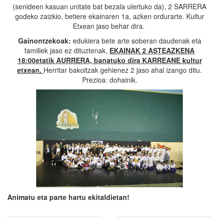
(senideen kasuan unitate bat bezala ulertuko da), 2 SARRERA
godeko zaizkio, betiere ekainaren 1a, azken ordurarte. Kultur
Etxean jaso behar dira.
Gainontzekoak:
edukiera bete arte soberan daudenak eta
familiek jaso ez dituztenak,
EKAINAK 2 ASTEAZKENA
18:00etatik AURRERA, banatuko dira KARREANE kultur
etxean.
Herritar bakoitzak gehienez 2 jaso ahal izango ditu.
Prezioa: dohainik.
Animatu eta parte hartu ekitaldietan!