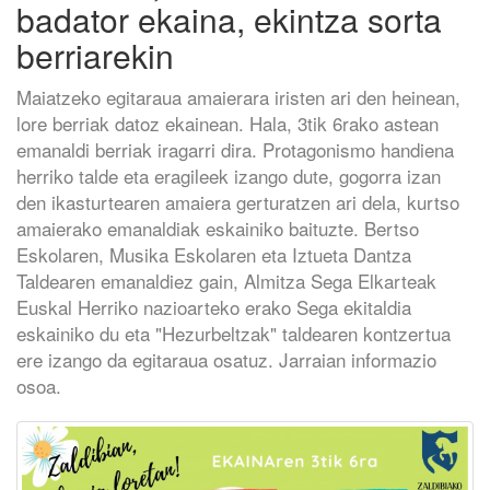
badator ekaina, ekintza sorta
berriarekin
Maiatzeko egitaraua amaierara iristen ari den heinean,
lore berriak datoz ekainean. Hala, 3tik 6rako astean
emanaldi berriak iragarri dira. Protagonismo handiena
herriko talde eta eragileek izango dute, gogorra izan
den ikasturtearen amaiera gerturatzen ari dela, kurtso
amaierako emanaldiak eskainiko baituzte. Bertso
Eskolaren, Musika Eskolaren eta Iztueta Dantza
Taldearen emanaldiez gain, Almitza Sega Elkarteak
Euskal Herriko nazioarteko erako Sega ekitaldia
eskainiko du eta "Hezurbeltzak" taldearen kontzertua
ere izango da egitaraua osatuz. Jarraian informazio
osoa.