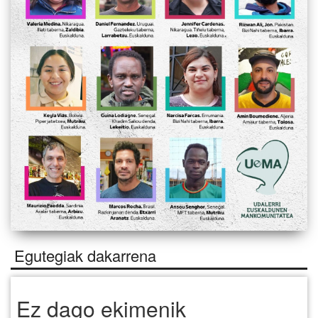
Egutegiak dakarrena
Ez dago ekimenik