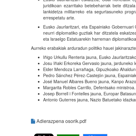
juridikoan ezarritako betebeharrak bete ditzala 
lankidetza militarreko eta segurtasuneko prog
errespetatu arte.
Eusko Jaurlaritzari, eta Espainiako Gobernuar
neurri diplomatiko guztiak har ditzatela eskat
eta lsraelgo Estatuarekin harreman diplomatiko
Aurreko erabakiak arduradun politiko hauei jakinarazte
Iñigo Urkullu Renteria jauna, Eusko Jaurlaritzak
Josu Iñaki Erkoreka Gervasio jauna, jarduneko 
Eider Mendoza Larrañaga, Gipuzkoako Ahaldun
Pedro Sánchez Pérez-Castejón jauna, Espainia
José Manuel Albares Bueno jauna, Kanpo Arazoe
Margarita Robles Carrillo, Defentsako ministroa.
Josep Borrell i Fontelles jauna, Europar Batasun
Antonio Guterres jauna, Nazio Batuetako idazkar
Adierazpena osorik.pdf