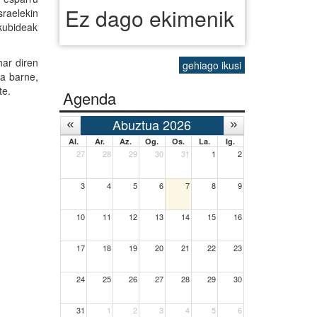
Ez dago ekimenik
sraelekin
skubideak
har diren
gehiago ikusi
ma barne,
te.
Agenda
Abuztua 2026
Al.
Ar.
Az.
Og.
Os.
La.
Ig.
27
28
29
30
31
1
2
3
4
5
6
7
8
9
10
11
12
13
14
15
16
17
18
19
20
21
22
23
24
25
26
27
28
29
30
31
1
2
3
4
5
6