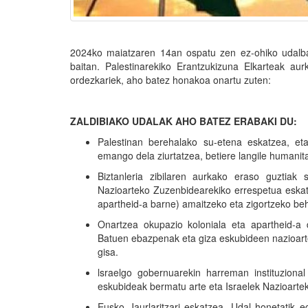
2024ko maiatzaren 14an ospatu zen ez-ohiko udalba
baitan. Palestinarekiko Erantzukizuna Elkarteak au
ordezkariek, aho batez honakoa onartu zuten:
ZALDIBIAKO UDALAK AHO BATEZ ERABAKI DU:
Palestinan berehalako su-etena eskatzea, e
emango dela ziurtatzea, betiere langile humani
Biztanleria zibilaren aurkako eraso guztiak
Nazioarteko Zuzenbidearekiko errespetua eskat
apartheid-a barne) amaitzeko eta zigortzeko be
Onartzea okupazio koloniala eta apartheid-a 
Batuen ebazpenak eta giza eskubideen nazioarte
gisa.
lsraelgo gobernuarekin harreman instituzional
eskubideak bermatu arte eta Israelek Nazioart
Eusko Jaurlaritzari eskatzea, Udal honetatik e