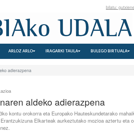
ARLOZ ARLO
IRAGARKI TAULA
BULEGO BIRTUALA
deko adierazpena
azioa
inaren aldeko adierazpena
23ko kontu orokorra eta Europako Hauteskundetarako mahai
o Erantzukizuna Elkarteak aurkeztutako mozioa aztertu eta o
unez.