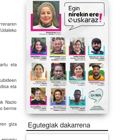
rrenaren
 Udaleko
artu eta
kubideen
dioa eta
ak Nazio
eko berme
Egutegiak dakarrena
ren giza
o esparru