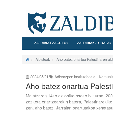
ZALDIBIA EZAGUTU
ZALDIBIAKO UDALA
Albisteak
Aho batez onartua Palestinaren al
2024/05/21
Adierazpen instituzionala
Komunik
Aho batez onartua Palest
Maiatzaren 14ko ez-ohiko osoko bilkuran, 20
zozketa onartzearekin batera, Palestinarekik
zen, aho batez. Jarraian onartutakoa xehetas