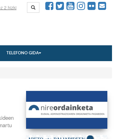
TELEFONO GIDA
kideen
nartu