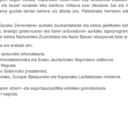
eta Israeli norabide biko bahitura militarra ezar diezaiola, bai eta I
rama guztiak bertan behera utz ditzala ere, Palestinako herriaren e
i Gazako Zerrendaren aurkako bonbardaketak eta setioa gelditzeko be
zea, Israelgo gobernuaren eta haren arduradunen aurkako zigorprogra
ak etetea Nazioarteko Zuzenbidea eta Nazio Batuen ebazpenak bete ar
a ere erabaki zen:
o jarduneko lehendakaria.
lehendakariordea eta Eusko Jaurlaritzako Segurtasun sailburua.
 Nagusia
ko Gobernuko presidentea.
tako, Europar Batasuneko eta Espainiako Lankidetzako ministroa.
aren atzerri- eta segurtasunpolitika erkideko goiordezkaria.
i nagusia.