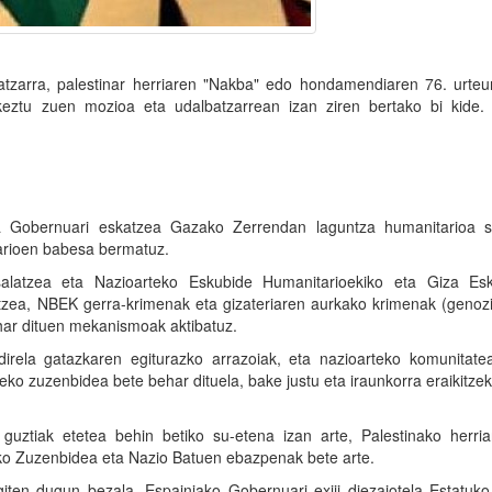
tzarra, palestinar herriaren "Nakba" edo hondamendiaren 76. urteu
rkeztu zuen mozioa eta udalbatzarrean izan ziren bertako bi kide.
ta Gobernuari eskatzea Gazako Zerrendan laguntza humanitarioa s
tarioen babesa bermatuz.
 salatzea eta Nazioarteko Eskubide Humanitarioekiko eta Giza Es
zea, NBEK gerra-krimenak eta gizateriaren aurkako krimenak (genozi
har dituen mekanismoak aktibatuz.
direla gatazkaren egiturazko arrazoiak, eta nazioarteko komunitate
ko zuzenbidea bete behar dituela, bake justu eta iraunkorra eraikitz
 guztiak etetea behin betiko su-etena izan arte, Palestinako herria
eko Zuzenbidea eta Nazio Batuen ebazpenak bete arte.
giten dugun bezala, Espainiako Gobernuari exiji diezaiotela Estatuk