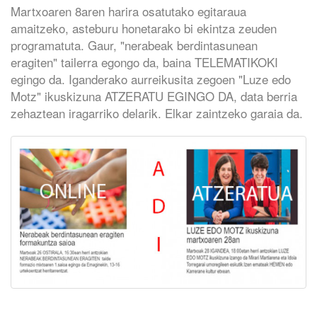
Martxoaren 8aren harira osatutako egitaraua
amaitzeko, asteburu honetarako bi ekintza zeuden
programatuta. Gaur, "nerabeak berdintasunean
eragiten" tailerra egongo da, baina TELEMATIKOKI
egingo da. Iganderako aurreikusita zegoen "Luze edo
Motz" ikuskizuna ATZERATU EGINGO DA, data berria
zehaztean iragarriko delarik. Elkar zaintzeko garaia da.