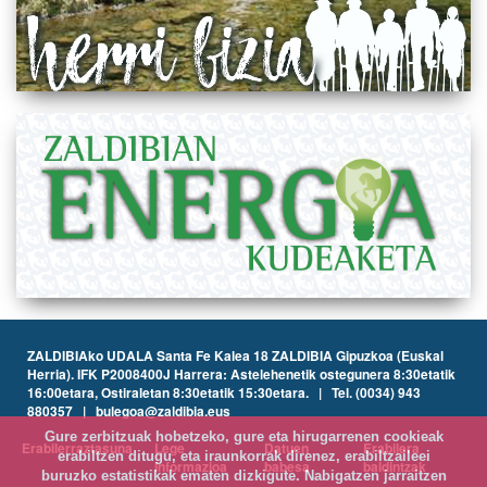
ZALDIBIAko UDALA Santa Fe Kalea 18 ZALDIBIA Gipuzkoa (Euskal
Herria). IFK P2008400J Harrera: Astelehenetik ostegunera 8:30etatik
16:00etara, Ostiraletan 8:30etatik 15:30etara. | Tel. (0034) 943
880357 | bulegoa@zaldibia.eus
Gure zerbitzuak hobetzeko, gure eta hirugarrenen cookieak
Erabilerraztasuna
Lege
Datuen
Erabilera
erabiltzen ditugu, eta iraunkorrak direnez, erabiltzaileei
informazioa
babesa
baldintzak
buruzko estatistikak ematen dizkigute. Nabigatzen jarraitzen