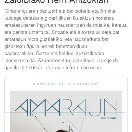
Oihana Iguaran dantzari eta bertsolaria eta Amaiur
Luluaga dantzaria gidari dituen ikuskizun honetan,
amatasunaren inguruan hausnartzen da musika, kantua
eta dantza uztartuta. Enpatia eta aitortza ariketa bat
amatasun mota guztiekiko, eta hausnarketa bat
gizartean figura horrek betetzen duen
paperarekiko. Gazte eta helduei zuzendutako
ikuskizuna da. Azaroaren 4an, ostiralean, izango da
gaueko 22:00etan. Jarraian informazio osoa.