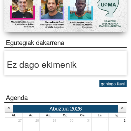
Egutegiak dakarrena
Ez dago ekimenik
gehiago ikusi
Agenda
Abuztua 2026
Al.
Ar.
Az.
Og.
Os.
La.
Ig.
27
28
29
30
31
1
2