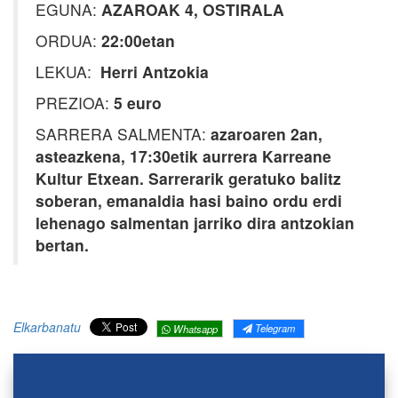
EGUNA:
AZAROAK 4, OSTIRALA
ORDUA:
22:00etan
LEKUA:
Herri Antzokia
PREZIOA:
5 euro
SARRERA SALMENTA:
azaroaren 2an,
asteazkena, 17:30etik aurrera Karreane
Kultur Etxean. Sarrerarik geratuko balitz
soberan, emanaldia hasi baino ordu erdi
lehenago salmentan jarriko dira antzokian
bertan.
Elkarbanatu
Telegram
Whatsapp