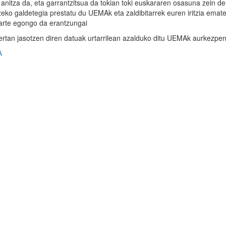
anitza da, eta garrantzitsua da tokian toki euskararen osasuna zein d
eko galdetegia prestatu du UEMAk eta zaldibitarrek euren iritzia emat
arte egongo da erantzungai
ertan jasotzen diren datuak urtarrilean azalduko ditu UEMAk aurkezpe
A