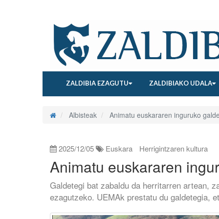
ZALDIBIA EZAGUTU
ZALDIBIAKO UDALA
Albisteak
Animatu euskararen inguruko galde
2025/12/05
Euskara
Herrigintzaren kultura
Animatu euskararen ingur
Galdetegi bat zabaldu da herritarren artean, z
ezagutzeko. UEMAk prestatu du galdetegia, eta