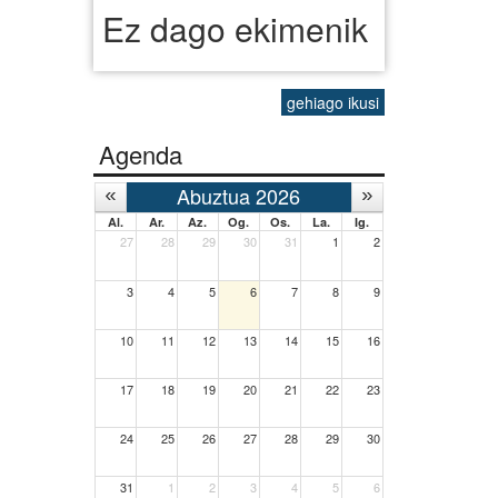
Ez dago ekimenik
gehiago ikusi
Agenda
Abuztua 2026
Al.
Ar.
Az.
Og.
Os.
La.
Ig.
27
28
29
30
31
1
2
3
4
5
6
7
8
9
10
11
12
13
14
15
16
17
18
19
20
21
22
23
24
25
26
27
28
29
30
31
1
2
3
4
5
6