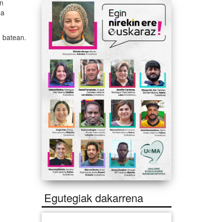
en
ea
n batean.
Egutegiak dakarrena