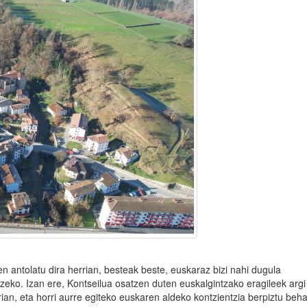
 antolatu dira herrian, besteak beste, euskaraz bizi nahi dugula
zeko. Izan ere, Kontseilua osatzen duten euskalgintzako eragileek argi
rian, eta horri aurre egiteko euskaren aldeko kontzientzia berpiztu beh