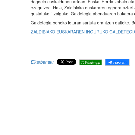
dagoela euskaldunen artean. Euskal Herria zabala eta 
ezagutzea. Hala, Zaldibiako euskararen egoera aztertz
gustatuko litzaiguke. Galdetegia abenduaren bukaera 
Galdetegia beheko loturan sartuta erantzun daiteke. B
ZALDIBIAKO EUSKARAREN INGURUKO GALDETEGI
Elkarbanatu
Telegram
Whatsapp