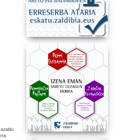
 azaldu
arra