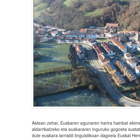
Astean zehar, Euskaren egunaren harira hainbat ekimen
aldarrikatzeko eta euskararen inguruko gogoeta sustat
dute euskara larrialdi linguistikoan dagoela Euskal Her