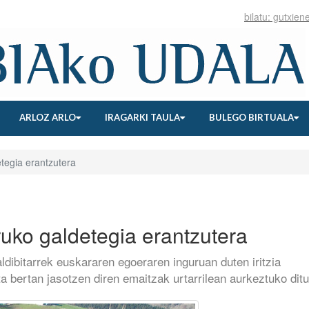
ARLOZ ARLO
IRAGARKI TAULA
BULEGO BIRTUALA
tegia erantzutera
uko galdetegia erantzutera
aldibitarrek euskararen egoeraren inguruan duten iritzia
 bertan jasotzen diren emaitzak urtarrilean aurkeztuko dit