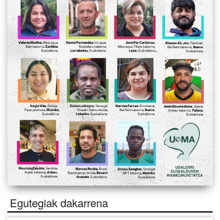
Egutegiak dakarrena