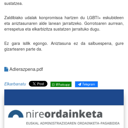
sustatzea.
Zaldibiako udalak konpromisoa hartzen du LGBTI+ eskubideen
eta aniztasunaren alde lanean jarraitzeko. Gorrotoaren aurrean,
errespetua eta elkarbizitza sustatzen jarraituko dugu.
Ez gara isilik egongo. Aniztasuna ez da salbuespena, gure
gizartearen parte da.
Adierazpena.pdf
Elkarbanatu
Telegram
Whatsapp