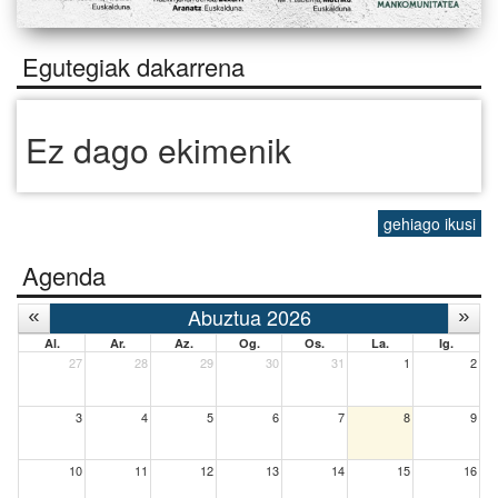
Egutegiak dakarrena
Ez dago ekimenik
gehiago ikusi
Agenda
Abuztua 2026
Al.
Ar.
Az.
Og.
Os.
La.
Ig.
27
28
29
30
31
1
2
3
4
5
6
7
8
9
10
11
12
13
14
15
16