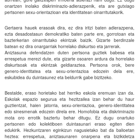
onartzen inolako diskriminazio-adierazpenik, eta are gutxiago
pertsonen sexu-orientazioan eta identitatean oinarritutakorik.
Gertaera hauek erasoak dira, ez dira iritzi baten adierazpena,
ezta desadostasun demokratiko baten parte ere, gorrotoan eta
bazterkerian oinarritutako ekintzak baizik. Gizarte berdinzale
batean ez dira onargarriak horrelako diskurtso eta jarrerak.
Aniztasuna defendatzen duten pertsona guztiek babesa eta
errespetua merezi dute, eta gizarte osoaren ardura da horrelako
diskurtsoak eta ekintzak geldiaraztea. Pertsona orok, bere
genero-identitatea eta sexu-orientazioa edozein dela ere,
eskubidea du duintasunez eta beldurrik gabe bizitzeko.
Bestalde, eraso horietako bat herriko eskola eremuan izan da.
Eskolak espazio segurua eta hezitzailea izan behar du haur
guztientzat, haien jatorria, sexu-orientazioa, genero-identitatea
edo sinesmenak edozein direla ere. Homofobia eta diskriminazio
mota oro errotik baztertu behar ditugu. Ez dugu onartuko
pertsonen edo kolektiboen duintasunari eraso egiten dien
edukirik. Hezkuntzaren eginkizun nagusietako bat da balioetan
heztea: errespetua, aniztasunaren onarpena eta bizikidetza