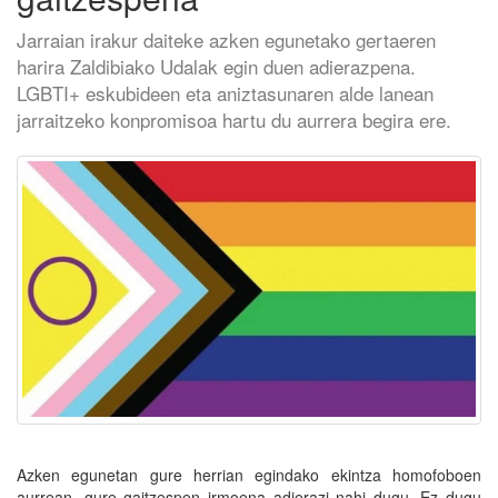
Jarraian irakur daiteke azken egunetako gertaeren
harira Zaldibiako Udalak egin duen adierazpena.
LGBTI+ eskubideen eta aniztasunaren alde lanean
jarraitzeko konpromisoa hartu du aurrera begira ere.
Azken egunetan gure herrian egindako ekintza homofoboen
aurrean, gure gaitzespen irmoena adierazi nahi dugu. Ez dugu