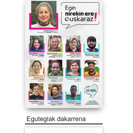
Egutegiak dakarrena