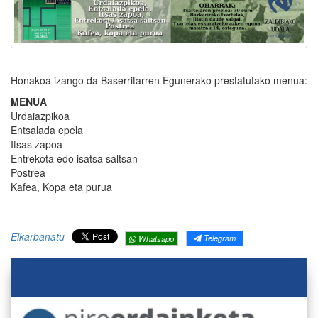
Honakoa izango da Baserritarren Egunerako prestatutako menua:
MENUA
Urdaiazpikoa
Entsalada epela
Itsas zapoa
Entrekota edo isatsa saltsan
Postrea
Kafea, Kopa eta purua
Elkarbanatu
Telegram
Whatsapp