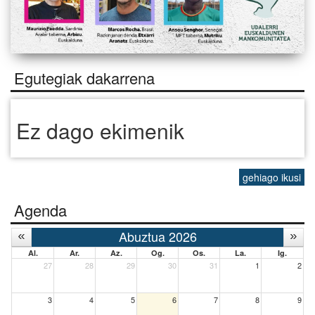
Egutegiak dakarrena
Ez dago ekimenik
gehiago ikusi
Agenda
Abuztua 2026
Al.
Ar.
Az.
Og.
Os.
La.
Ig.
27
28
29
30
31
1
2
3
4
5
6
7
8
9