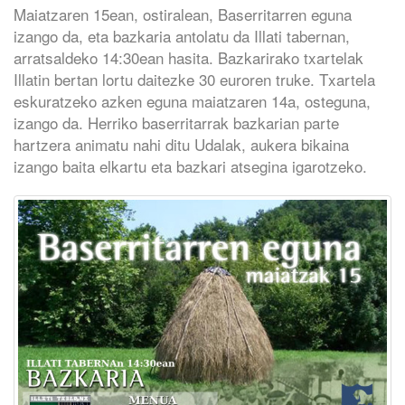
Maiatzaren 15ean, ostiralean, Baserritarren eguna
izango da, eta bazkaria antolatu da Illati tabernan,
arratsaldeko 14:30ean hasita. Bazkarirako txartelak
Illatin bertan lortu daitezke 30 euroren truke. Txartela
eskuratzeko azken eguna maiatzaren 14a, osteguna,
izango da. Herriko baserritarrak bazkarian parte
hartzera animatu nahi ditu Udalak, aukera bikaina
izango baita elkartu eta bazkari atsegina igarotzeko.