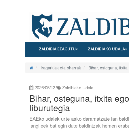
ZALDIBIA EZAGUTU
ZALDIBIAKO UDALA
Iragarkiak eta oharrak
Bihar, osteguna, itxita
2026/05/13
Zaldibiako Udala
Bihar, osteguna, itxita eg
liburutegia
EAEko udalek urte asko daramatzate lan baldi
langileek bat egin dute baldintzak hemen erab