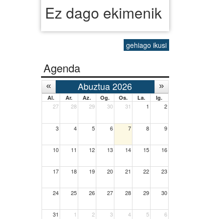
Ez dago ekimenik
gehiago ikusi
Agenda
Abuztua 2026
Al.
Ar.
Az.
Og.
Os.
La.
Ig.
27
28
29
30
31
1
2
3
4
5
6
7
8
9
10
11
12
13
14
15
16
17
18
19
20
21
22
23
24
25
26
27
28
29
30
31
1
2
3
4
5
6