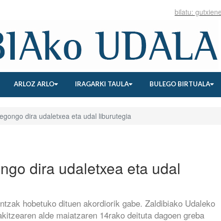
ARLOZ ARLO
IRAGARKI TAULA
BULEGO BIRTUALA
 egongo dira udaletxea eta udal liburutegia
ongo dira udaletxea eta udal
ntzak hobetuko dituen akordiorik gabe. Zaldibiako Udaleko
akitzearen alde maiatzaren 14rako deituta dagoen greba