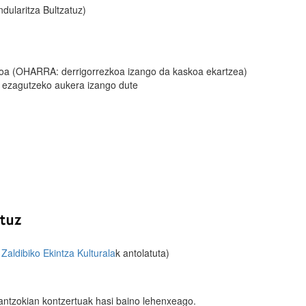
laritza Bultzatuz)
aioa (OHARRA: derrigorrezkoa izango da kaskoa ekartzea)
oa ezagutzeko aukera izango dute
Zaldibiko Ekintza Kulturala
k antolatuta)
ntzokian kontzertuak hasi baino lehenxeago.