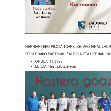
HERRIARTEKO PILOTA TXAPELKETAKO FINAL LAUR
ITZULERAKO PARTIDAK: ZALDIBIA ETA HERNANI N
ORDUA: 18:30ean
LEKUA: Resti pilotalekuan