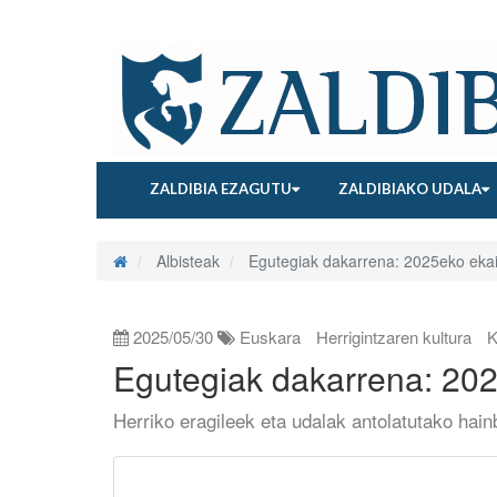
ZALDIBIA EZAGUTU
ZALDIBIAKO UDALA
Albisteak
Egutegiak dakarrena: 2025eko eka
2025/05/30
Euskara
Herrigintzaren kultura
K
Egutegiak dakarrena: 20
Herriko eragileek eta udalak antolatutako hain