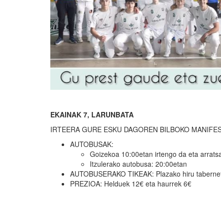
EKAINAK 7, LARUNBATA
IRTEERA GURE ESKU DAGOREN BILBOKO MANIFES
AUTOBUSAK:
Goizekoa 10:00etan irtengo da eta arrats
Itzulerako autobusa: 20:00etan
AUTOBUSERAKO TIKEAK: Plazako hiru tabernet
PREZIOA: Helduek 12€ eta haurrek 6€