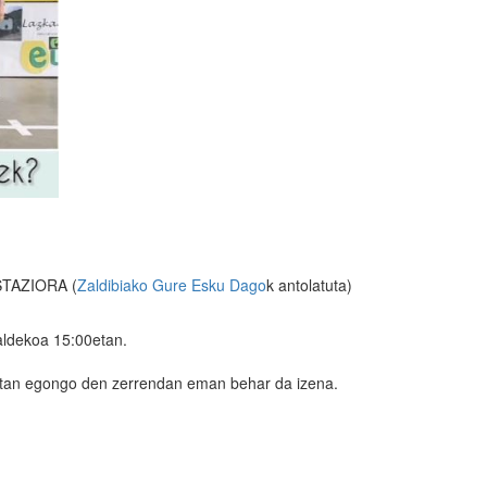
TAZIORA (
Zaldibiako Gure Esku Dago
k antolatuta)
aldekoa 15:00etan.
an egongo den zerrendan eman behar da izena.