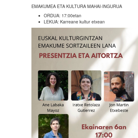
EMAKUMEA ETA KULTURA MAHAI-INGURUA
ORDUA: 17:00etan
LEKUA: Karreane kultur etxean