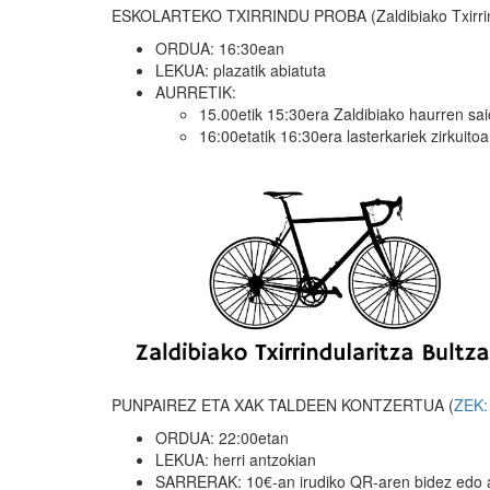
ESKOLARTEKO TXIRRINDU PROBA (Zaldibiako Txirrindu
ORDUA: 16:30ean
LEKUA: plazatik abiatuta
AURRETIK:
15.00etik 15:30era Zaldibiako haurren s
16:00etatik 16:30era lasterkariek zirkuit
PUNPAIREZ ETA XAK TALDEEN KONTZERTUA (
ZEK: 
ORDUA: 22:00etan
LEKUA: herri antzokian
SARRERAK: 10€-an irudiko QR-aren bidez edo a