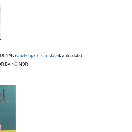
DENAK (
Gaztelupe Pilota Kluba
k antolatuta)
OR BAINO NOR