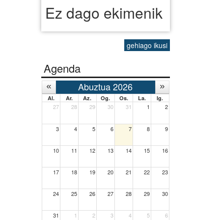
Ez dago ekimenik
gehiago ikusi
Agenda
Abuztua 2026
Al.
Ar.
Az.
Og.
Os.
La.
Ig.
27
28
29
30
31
1
2
3
4
5
6
7
8
9
10
11
12
13
14
15
16
17
18
19
20
21
22
23
24
25
26
27
28
29
30
31
1
2
3
4
5
6