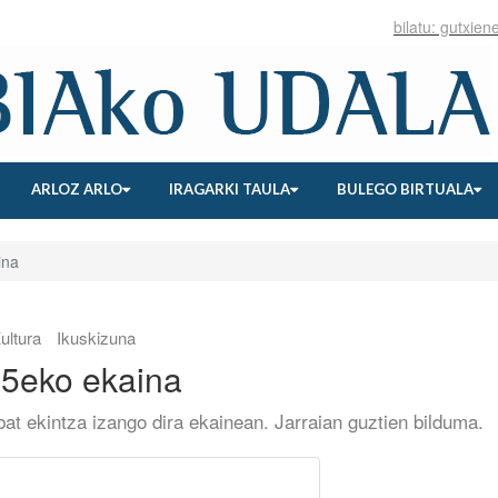
ARLOZ ARLO
IRAGARKI TAULA
BULEGO BIRTUALA
ina
ultura
Ikuskizuna
25eko ekaina
bat ekintza izango dira ekainean. Jarraian guztien bilduma.