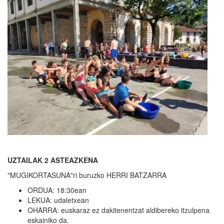
UZTAILAK 2 ASTEAZKENA
"MUGIKORTASUNA"ri buruzko HERRI BATZARRA
ORDUA: 18:30ean
LEKUA: udaletxean
OHARRA: euskaraz ez dakitenentzat aldibereko itzulpena
eskainiko da.