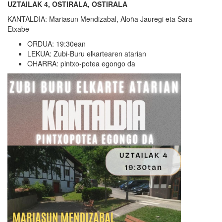
UZTAILAK 4, OSTIRALA, OSTIRALA
KANTALDIA: Mariasun Mendizabal, Aloña Jauregi eta Sara
Etxabe
ORDUA: 19:30ean
LEKUA: Zubi-Buru elkartearen atarian
OHARRA: pintxo-potea egongo da