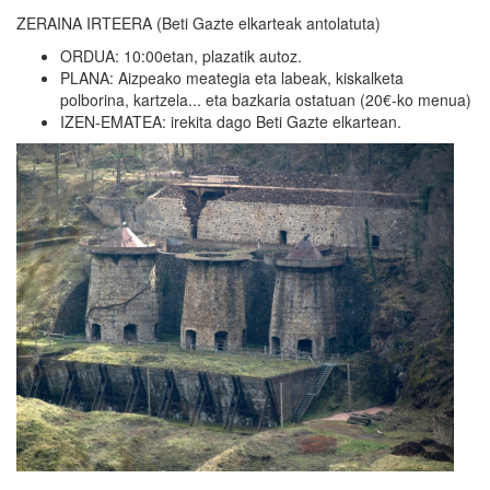
ZERAINA IRTEERA (Beti Gazte elkarteak antolatuta)
ORDUA: 10:00etan, plazatik autoz.
PLANA: Aizpeako meategia eta labeak, kiskalketa
polborina, kartzela... eta bazkaria ostatuan (20€-ko menua)
IZEN-EMATEA: irekita dago Beti Gazte elkartean.