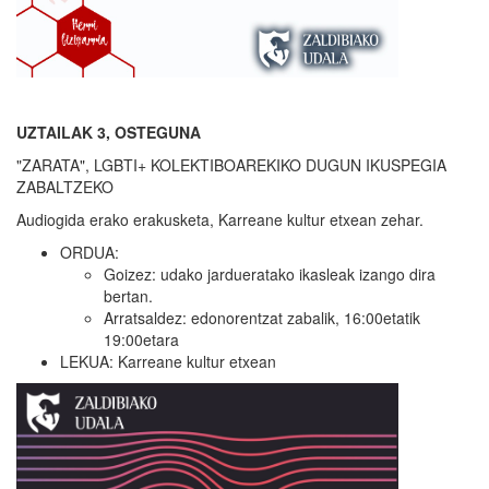
UZTAILAK 3, OSTEGUNA
"ZARATA", LGBTI+ KOLEKTIBOAREKIKO DUGUN IKUSPEGIA
ZABALTZEKO
Audiogida erako erakusketa, Karreane kultur etxean zehar.
ORDUA:
Goizez: udako jardueratako ikasleak izango dira
bertan.
Arratsaldez: edonorentzat zabalik, 16:00etatik
19:00etara
LEKUA: Karreane kultur etxean