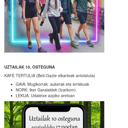
UZTAILAK 10, OSTEGUNA
KAFE TERTULIA (Beti-Gazte elkarteak antolatuta)
GAIA: Mugikorrak: aukerak eta arriskuak
NORK: Iker Garaialdek (Izarkom)
LEKUA: Udaletxe azpiko aretoan