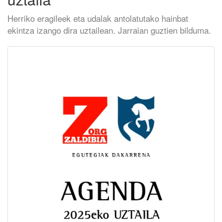
Herriko eragileek eta udalak antolatutako hainbat
ekintza izango dira uztailean. Jarraian guztien bilduma.