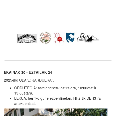
EKAINAK 30 - UZTAILAK 24
2025eko UDAKO JARDUERAK
ORDUTEGIA: astelehenetik ostiralera, 10:00etatik
13:00etara.
LEKUA: herriko gune ezberdinetan, HH2-tik DBH3-ra
artekoentzat.