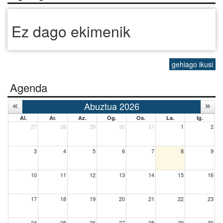
Ez dago ekimenik
gehiago ikusi
Agenda
Abuztua 2026
Al.
Ar.
Az.
Og.
Os.
La.
Ig.
27
28
29
30
31
1
2
3
4
5
6
7
8
9
10
11
12
13
14
15
16
17
18
19
20
21
22
23
24
25
26
27
28
29
30