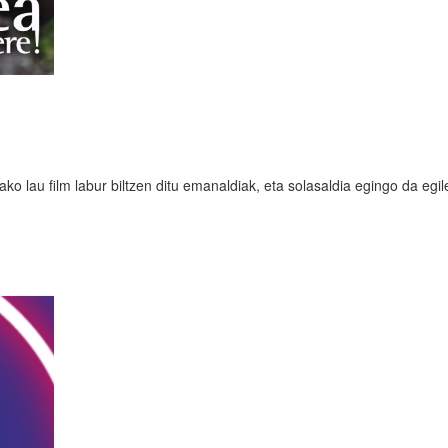
ko lau film labur biltzen ditu emanaldiak, eta solasaldia egingo da egi