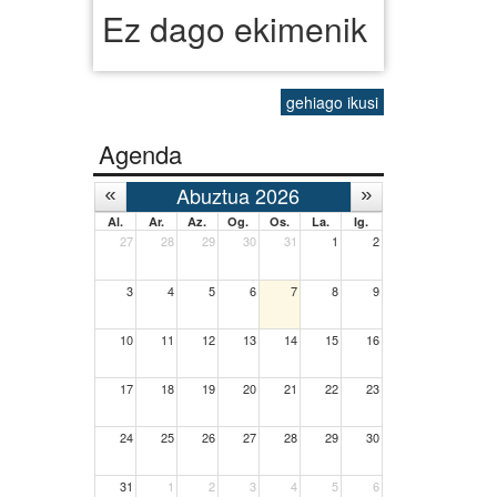
Ez dago ekimenik
gehiago ikusi
Agenda
Abuztua 2026
Al.
Ar.
Az.
Og.
Os.
La.
Ig.
27
28
29
30
31
1
2
3
4
5
6
7
8
9
10
11
12
13
14
15
16
17
18
19
20
21
22
23
24
25
26
27
28
29
30
31
1
2
3
4
5
6