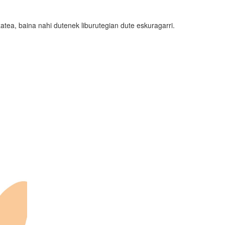
atea, baina nahi dutenek liburutegian dute eskuragarri.