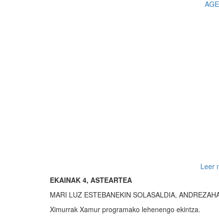
AGE
Leer 
EKAINAK 4, ASTEARTEA
MARI LUZ ESTEBANEKIN SOLASALDIA, ANDREZA
Ximurrak Xamur programako lehenengo ekintza.