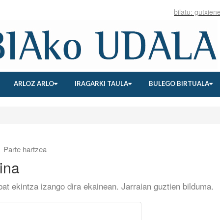
ARLOZ ARLO
IRAGARKI TAULA
BULEGO BIRTUALA
Parte hartzea
ina
bat ekintza izango dira ekainean. Jarraian guztien bilduma.