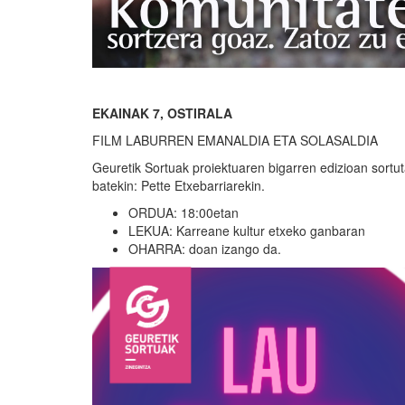
EKAINAK 7, OSTIRALA
FILM LABURREN EMANALDIA ETA SOLASALDIA
Geuretik Sortuak proiektuaren bigarren edizioan sortuta
batekin: Pette Etxebarriarekin.
ORDUA: 18:00etan
LEKUA: Karreane kultur etxeko ganbaran
OHARRA: doan izango da.