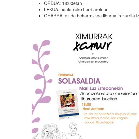
ORDUA: 18:00etan
LEKUA: udaletxeko herri aretoan
OHARRA: ez da beharrezkoa liburua irakurrita iz