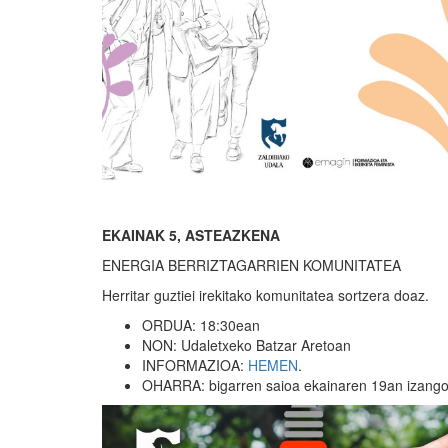
EKAINAK 5, ASTEAZKENA
ENERGIA BERRIZTAGARRIEN KOMUNITATEA
Herritar guztiei irekitako komunitatea sortzera doaz.
ORDUA: 18:30ean
NON: Udaletxeko Batzar Aretoan
INFORMAZIOA:
HEMEN
.
OHARRA: bigarren saioa ekainaren 19an izang