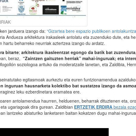
RRIAK
zken jarduera izango da:
“Gizartea bere espazio publikoen antolakuntza
ria Andueza arkitektura irakasleek antolatu eta zuzenduko dute, eta her
n hartu beharreko neurriak aztertzea izango du ardatz.
ra bitarte
;
arkitektura ikasleentzat egongo da batik bat zuzenduta,
ean, beraz,
“Zaintzen gaituzten herriak” mahai-inguruak; eta inter
i Mogollón soziologoa arituko da moderatzaile lanetan, eta Zaldibia, Hern
diseinatutako egitasmoak aurkeztu eta euren funtzionamendua azalduko
ren inguruan hausnarketa kolektibo bat sustatzea izango da asmoa
 eraginez leku ezberdinetara eramatea ere.
zioaren antolamendua haurren, helduenen, beharrak dituztenen eta, oro
o eta ugariagoak dira gurean. Zaldibian
ERTZETIK ERDIRA
bezala eza
an lantzeko abiaturiko lanketaren baitan kokatzen dugu mahai-ingurua