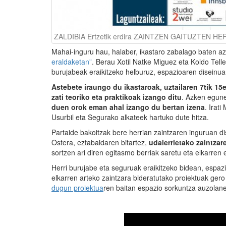
ZALDIBIA Ertzetik erdira ZAINTZEN GAITUZTEN HE
Mahai-inguru hau, halaber, ikastaro zabalago baten a
eraldaketan”
. Berau Xotil Natke Miguez eta Koldo Telle
burujabeak eraikitzeko helburuz, espazioaren diseinua
Astebete iraungo du ikastaroak, uztailaren 7tik 15e
zati teoriko eta praktikoak izango ditu
. Azken egun
duen orok eman ahal izango du bertan izena
. Irat
Usurbil eta Segurako alkateek hartuko dute hitza.
Partaide bakoitzak bere herrian zaintzaren inguruan 
Ostera, eztabaidaren bitartez,
udalerrietako zaintza
sortzen ari diren egitasmo berriak saretu eta elkarren
Herri burujabe eta seguruak eraikitzeko bidean, espa
elkarren arteko zaintzara bideratutako proiektuak ger
dugun proiektua
ren baitan espazio sorkuntza auzolane