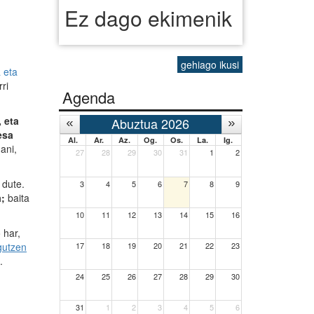
Ez dago ekimenik
gehiago ikusi
 eta
ri
Agenda
 eta
Abuztua 2026
esa
Al.
Ar.
Az.
Og.
Os.
La.
Ig.
ani,
27
28
29
30
31
1
2
 dute.
3
4
5
6
7
8
9
;
baita
10
11
12
13
14
15
16
 har,
17
18
19
20
21
22
23
gutzen
.
24
25
26
27
28
29
30
31
1
2
3
4
5
6