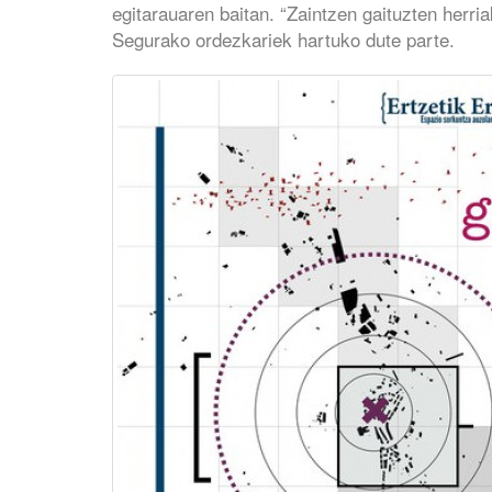
egitarauaren baitan. “Zaintzen gaituzten herri
Segurako ordezkariek hartuko dute parte.