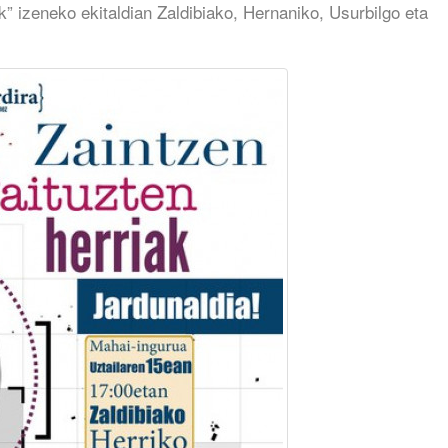
ak” izeneko ekitaldian Zaldibiako, Hernaniko, Usurbilgo eta