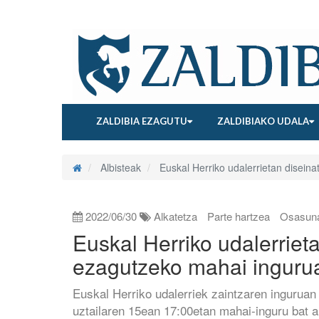
ZALDIBIA EZAGUTU
ZALDIBIAKO UDALA
Albisteak
Euskal Herriko udalerrietan disein
2022/06/30
Alkatetza
Parte hartzea
Osasun
Euskal Herriko udalerriet
ezagutzeko mahai inguru
Euskal Herriko udalerriek zaintzaren ingurua
uztailaren 15ean 17:00etan mahai-inguru bat 