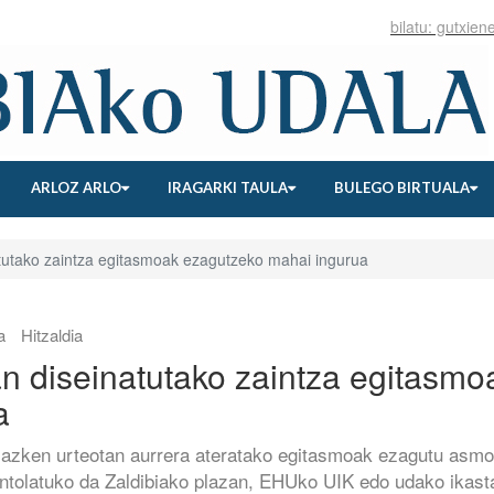
ARLOZ ARLO
IRAGARKI TAULA
BULEGO BIRTUALA
atutako zaintza egitasmoak ezagutzeko mahai ingurua
a
Hitzaldia
an diseinatutako zaintza egitasmo
a
n azken urteotan aurrera ateratako egitasmoak ezagutu asmo
antolatuko da Zaldibiako plazan, EHUko UIK edo udako ikast