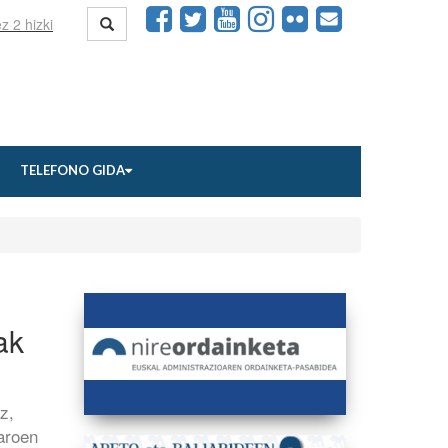
TELEFONO GIDA
ak
z,
aroen