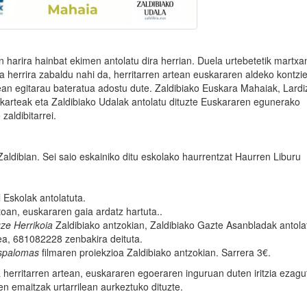
harira hainbat ekimen antolatu dira herrian. Duela urtebetetik martxa
 herrira zabaldu nahi da, herritarren artean euskararen aldeko kontzie
nean egitarau bateratua adostu dute. Zaldibiako Euskara Mahaiak, Lardi
karteak eta Zaldibiako Udalak antolatu dituzte Euskararen egunerako
zaldibitarrei.
 Zaldibian. Sei saio eskainiko ditu eskolako haurrentzat Haurren Liburu
 Eskolak antolatuta.
an, euskararen gaia ardatz hartuta..
uze Herrikoia
Zaldibiako antzokian, Zaldibiako Gazte Asanbladak antolat
ea, 681082228 zenbakira deituta.
spalomas
filmaren proiekzioa Zaldibiako antzokian. Sarrera 3€.
herritarren artean, euskararen egoeraren inguruan duten iritzia ezagu
en emaitzak urtarrilean aurkeztuko dituzte.