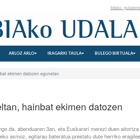
ARLOZ ARLO
IRAGARKI TAULA
BULEGO BIRTUALA
nbat ekimen datozen egunetan
ltan, hainbat ekimen datozen
ngo da, abenduaren 3an, eta Euskarari merezi duen aitortza
zteko asmoz, egitarau bateratua prestatu dute herriko eragile