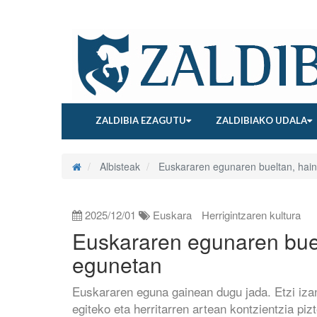
ZALDIBIA EZAGUTU
ZALDIBIAKO UDALA
Albisteak
Euskararen egunaren bueltan, hai
2025/12/01
Euskara
Herrigintzaren kultura
Euskararen egunaren bue
egunetan
Euskararen eguna gainean dugu jada. Etzi iza
egiteko eta herritarren artean kontzientzia pi