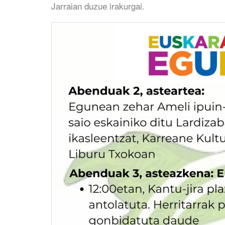
Jarraian duzue irakurgai.