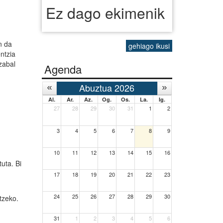
Ez dago ekimenik
n da
gehiago ikusi
ntzia
zabal
Agenda
Abuztua 2026
Al.
Ar.
Az.
Og.
Os.
La.
Ig.
27
28
29
30
31
1
2
3
4
5
6
7
8
9
10
11
12
13
14
15
16
uta. Bi
17
18
19
20
21
22
23
24
25
26
27
28
29
30
tzeko.
31
1
2
3
4
5
6