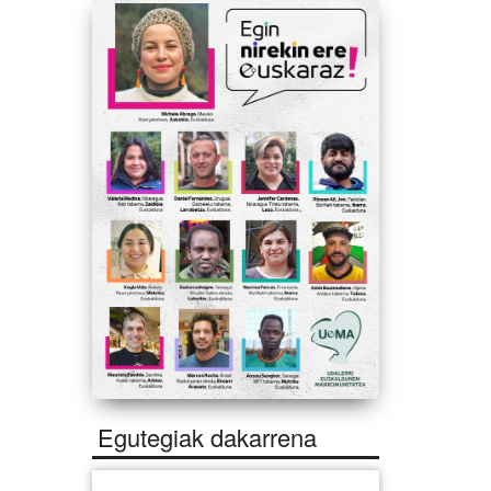
Egutegiak dakarrena