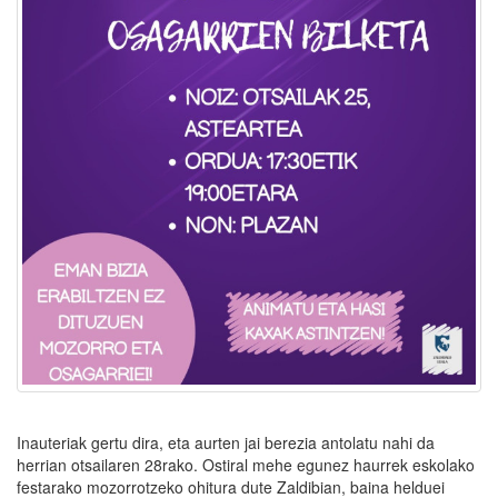
Inauteriak gertu dira, eta aurten jai berezia antolatu nahi da
herrian otsailaren 28rako. Ostiral mehe egunez haurrek eskolako
festarako mozorrotzeko ohitura dute Zaldibian, baina helduei