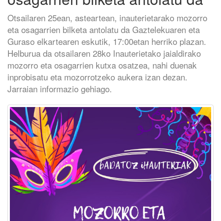
Otsailaren 25ean, asteartean, inauterietarako mozorro
eta osagarrien bilketa antolatu da Gaztelekuaren eta
Guraso elkartearen eskutik, 17:00etan herriko plazan.
Helburua da otsailaren 28ko Inauterietako jaialdirako
mozorro eta osagarrien kutxa osatzea, nahi duenak
inprobisatu eta mozorrotzeko aukera izan dezan.
Jarraian informazio gehiago.