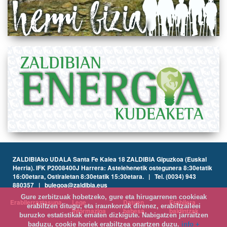
ZALDIBIAko UDALA Santa Fe Kalea 18 ZALDIBIA Gipuzkoa (Euskal
Herria). IFK P2008400J Harrera: Astelehenetik ostegunera 8:30etatik
16:00etara, Ostiraletan 8:30etatik 15:30etara. | Tel. (0034) 943
880357 | bulegoa@zaldibia.eus
Gure zerbitzuak hobetzeko, gure eta hirugarrenen cookieak
Erabilerraztasuna
Lege
Datuen
Erabilera
erabiltzen ditugu, eta iraunkorrak direnez, erabiltzaileei
informazioa
babesa
baldintzak
buruzko estatistikak ematen dizkigute. Nabigatzen jarraitzen
baduzu, cookie horiek erabiltzea onartzen duzu.
info +