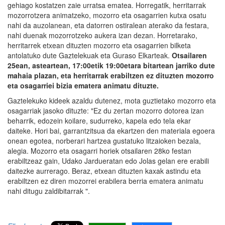
gehiago kostatzen zaie urratsa ematea. Horregatik, herritarrak
mozorrotzera animatzeko, mozorro eta osagarrien kutxa osatu
nahi da auzolanean, eta datorren ostiralean aterako da festara,
nahi duenak mozorrotzeko aukera izan dezan. Horretarako,
herritarrek etxean dituzten mozorro eta osagarrien bilketa
antolatuko dute Gaztelekuak eta Guraso Elkarteak.
Otsailaren
25ean, asteartean, 17:00etik 19:00etara bitartean jarriko dute
mahaia plazan, eta herritarrak erabiltzen ez dituzten mozorro
eta osagarriei bizia ematera animatu dituzte.
Gaztelekuko kideek azaldu dutenez, mota guztietako mozorro eta
osagarriak jasoko dituzte: "Ez du zertan mozorro dotorea izan
beharrik, edozein koilare, sudurreko, kapela edo tela ekar
daiteke. Hori bai, garrantzitsua da ekartzen den materiala egoera
onean egotea, norberari hartzea gustatuko litzaioken bezala,
alegia. Mozorro eta osagarri horiek otsailaren 28ko festan
erabiltzeaz gain, Udako Jardueratan edo Jolas gelan ere erabili
daitezke aurrerago. Beraz, etxean dituzten kaxak astindu eta
erabiltzen ez diren mozorrei erabilera berria ematera animatu
nahi ditugu zaldibitarrak ".