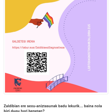
Zaldibian ere sexu-aniztasunak badu lekurik… baina nola
bizi dugu hori benetan?