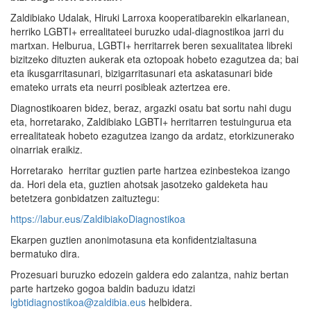
Zaldibiako Udalak, Hiruki Larroxa kooperatibarekin elkarlanean,
herriko LGBTI+ errealitateei buruzko udal-diagnostikoa jarri du
martxan. Helburua, LGBTI+ herritarrek beren sexualitatea libreki
bizitzeko dituzten aukerak eta oztopoak hobeto ezagutzea da; bai
eta ikusgarritasunari, bizigarritasunari eta askatasunari bide
emateko urrats eta neurri posibleak aztertzea ere.
Diagnostikoaren bidez, beraz, argazki osatu bat sortu nahi dugu
eta, horretarako, Zaldibiako LGBTI+ herritarren testuingurua eta
errealitateak hobeto ezagutzea izango da ardatz, etorkizunerako
oinarriak eraikiz.
Horretarako herritar guztien parte hartzea ezinbestekoa izango
da. Hori dela eta, guztien ahotsak jasotzeko galdeketa hau
betetzera gonbidatzen zaituztegu:
https://labur.eus/ZaldibiakoDiagnostikoa
Ekarpen guztien anonimotasuna eta konfidentzialtasuna
bermatuko dira.
Prozesuari buruzko edozein galdera edo zalantza, nahiz bertan
parte hartzeko gogoa baldin baduzu idatzi
lgbtidiagnostikoa@zaldibia.eus
helbidera.