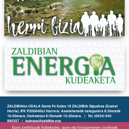
ZALDIBIAko UDALA Santa Fe Kalea 18 ZALDIBIA Gipuzkoa (Euskal
Herria). IFK P2008400J Harrera: Astelehenetik ostegunera 8:30etatik
16:00etara, Ostiraletan 8:30etatik 15:30etara. | Tel. (0034) 943
880357 | bulegoa@zaldibia.eus
Gure zerbitzuak hobetzeko, gure eta hirugarrenen cookieak