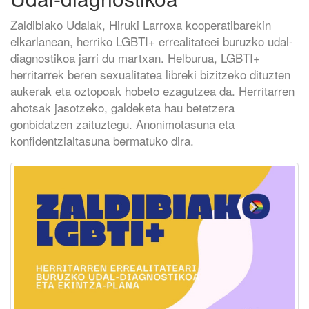
Zaldibiako Udalak, Hiruki Larroxa kooperatibarekin
elkarlanean, herriko LGBTI+ errealitateei buruzko udal-
diagnostikoa jarri du martxan. Helburua, LGBTI+
herritarrek beren sexualitatea libreki bizitzeko dituzten
aukerak eta oztopoak hobeto ezagutzea da. Herritarren
ahotsak jasotzeko, galdeketa hau betetzera
gonbidatzen zaituztegu. Anonimotasuna eta
konfidentzialtasuna bermatuko dira.