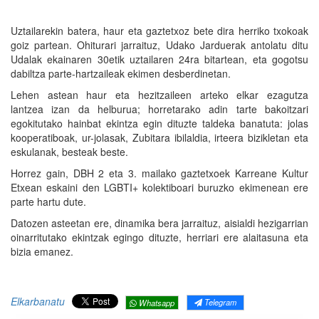
Uztailarekin batera, haur eta gaztetxoz bete dira herriko txokoak
goiz partean. Ohiturari jarraituz, Udako Jarduerak antolatu ditu
Udalak ekainaren 30etik uztailaren 24ra bitartean, eta gogotsu
dabiltza parte-hartzaileak ekimen desberdinetan.
Lehen astean haur eta hezitzaileen arteko elkar ezagutza
lantzea izan da helburua; horretarako adin tarte bakoitzari
egokitutako hainbat ekintza egin dituzte taldeka banatuta: jolas
kooperatiboak, ur-jolasak, Zubitara ibilaldia, irteera bizikletan eta
eskulanak, besteak beste.
Horrez gain, DBH 2 eta 3. mailako gaztetxoek Karreane Kultur
Etxean eskaini den LGBTI+ kolektiboari buruzko ekimenean ere
parte hartu dute.
Datozen asteetan ere, dinamika bera jarraituz, aisialdi hezigarrian
oinarritutako ekintzak egingo dituzte, herriari ere alaitasuna eta
bizia emanez.
Elkarbanatu
Telegram
Whatsapp