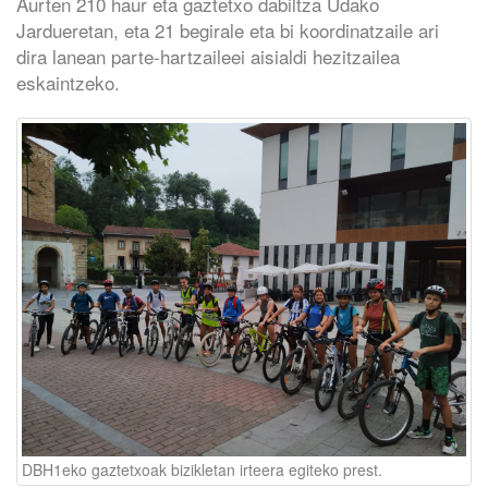
Aurten 210 haur eta gaztetxo dabiltza Udako
Jardueretan, eta 21 begirale eta bi koordinatzaile ari
dira lanean parte-hartzaileei aisialdi hezitzailea
eskaintzeko.
DBH1eko gaztetxoak bizikletan irteera egiteko prest.