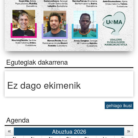
Egutegiak dakarrena
Ez dago ekimenik
gehiago ikusi
Agenda
Abuztua 2026