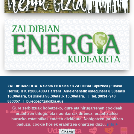
ZALDIBIAko UDALA Santa Fe Kalea 18 ZALDIBIA Gipuzkoa (Euskal
Herria). IFK P2008400J Harrera: Astelehenetik ostegunera 8:30etatik
16:00etara, Ostiraletan 8:30etatik 15:30etara. | Tel. (0034) 943
880357 | bulegoa@zaldibia.eus
Gure zerbitzuak hobetzeko, gure eta hirugarrenen cookieak
Erabilerraztasuna
Lege
Datuen
Erabilera
erabiltzen ditugu, eta iraunkorrak direnez, erabiltzaileei
informazioa
babesa
baldintzak
buruzko estatistikak ematen dizkigute. Nabigatzen jarraitzen
baduzu, cookie horiek erabiltzea onartzen duzu.
info +