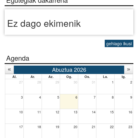
Ez dago ekimenik
gehiago ikusi
Agenda
Abuztua 2026
Al.
Ar.
Az.
Og.
Os.
La.
Ig.
27
28
29
30
31
1
2
3
4
5
6
7
8
9
10
11
12
13
14
15
16
17
18
19
20
21
22
23