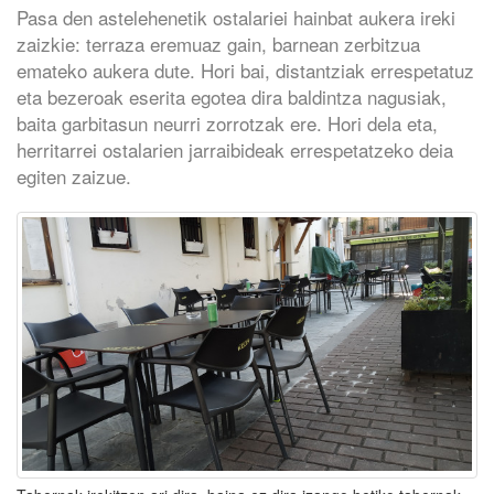
Pasa den astelehenetik ostalariei hainbat aukera ireki
zaizkie: terraza eremuaz gain, barnean zerbitzua
emateko aukera dute. Hori bai, distantziak errespetatuz
eta bezeroak eserita egotea dira baldintza nagusiak,
baita garbitasun neurri zorrotzak ere. Hori dela eta,
herritarrei ostalarien jarraibideak errespetatzeko deia
egiten zaizue.