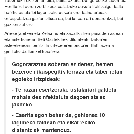
Tabernak irekitzen ari dira, baina ez dira izango betiko tabernak.
Herritarroi beren zerbitzuez baliatzeko aukera ireki zaigu, baita
herriko ostalariei laguntzeko aukera ere, baina arauak
errespetatzea garrantzitsua da, bai lanean ari denarentzat, bai
guztiontzat ere.
Arrese jatetxea eta Zelaa hotela zabalik ziren pasa den astean
eta aste honetan Beti Gaztek ireki ditu ateak. Datorren
astelehenean, berriz, ia urtebeteren ondoren Illati taberna
gehituko da iluntzetik aurrera.
Gogoraraztea soberan ez denez, hemen
bezeroen ikuspegitik terraza eta tabernetan
egoteko irizpideak:
- Terrazan esertzerako ostalariari galdetu
mahaia desinfektatuta dagoen ala ez
jakiteko.
- Eserita egon behar da, gehienez 10
laguneko taldean eta elkarrekiko
distantziak mantenduz.