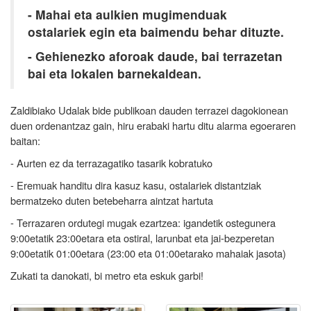
- Mahai eta aulkien mugimenduak
ostalariek egin eta baimendu behar dituzte.
- Gehienezko aforoak daude, bai terrazetan
bai eta lokalen barnekaldean.
Zaldibiako Udalak bide publikoan dauden terrazei dagokionean
duen ordenantzaz gain, hiru erabaki hartu ditu alarma egoeraren
baitan:
- Aurten ez da terrazagatiko tasarik kobratuko
- Eremuak handitu dira kasuz kasu, ostalariek distantziak
bermatzeko duten betebeharra aintzat hartuta
- Terrazaren ordutegi mugak ezartzea: igandetik ostegunera
9:00etatik 23:00etara eta ostiral, larunbat eta jai-bezperetan
9:00etatik 01:00etara (23:00 eta 01:00etarako mahaiak jasota)
Zukati ta danokati, bi metro eta eskuk garbi!