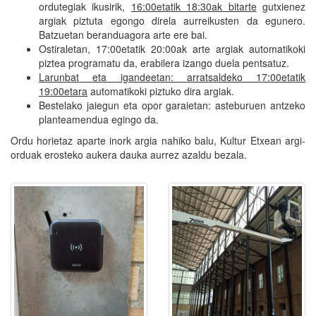
ordutegiak ikusirik,
16:00etatik 18:30ak bitarte
gutxienez
argiak piztuta egongo direla aurreikusten da egunero.
Batzuetan beranduagora arte ere bai.
Ostiraletan, 17:00etatik 20:00ak arte argiak automatikoki
piztea programatu da, erabilera izango duela pentsatuz.
Larunbat eta igandeetan: arratsaldeko 17:00etatik
19:00etara
automatikoki piztuko dira argiak.
Bestelako jaiegun eta opor garaietan: asteburuen antzeko
planteamendua egingo da.
Ordu horietaz aparte inork argia nahiko balu, Kultur Etxean argi-
orduak erosteko aukera dauka aurrez azaldu bezala.