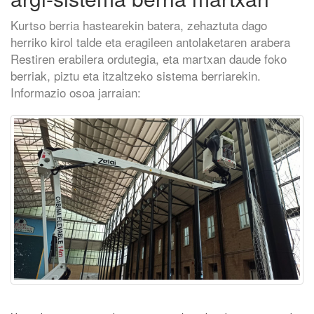
Kurtso berria hastearekin batera, zehaztuta dago
herriko kirol talde eta eragileen antolaketaren arabera
Restiren erabilera ordutegia, eta martxan daude foko
berriak, piztu eta itzaltzeko sistema berriarekin.
Informazio osoa jarraian: