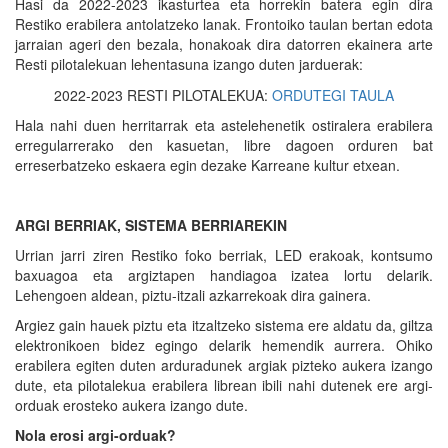
Hasi da 2022-2023 ikasturtea eta horrekin batera egin dira
Restiko erabilera antolatzeko lanak. Frontoiko taulan bertan edota
jarraian ageri den bezala, honakoak dira datorren ekainera arte
Resti pilotalekuan lehentasuna izango duten jarduerak:
2022-2023 RESTI PILOTALEKUA:
ORDUTEGI TAULA
Hala nahi duen herritarrak eta astelehenetik ostiralera erabilera
erregularrerako den kasuetan, libre dagoen orduren bat
erreserbatzeko eskaera egin dezake Karreane kultur etxean.
ARGI BERRIAK, SISTEMA BERRIAREKIN
Urrian jarri ziren Restiko foko berriak, LED erakoak, kontsumo
baxuagoa eta argiztapen handiagoa izatea lortu delarik.
Lehengoen aldean, piztu-itzali azkarrekoak dira gainera.
Argiez gain hauek piztu eta itzaltzeko sistema ere aldatu da, giltza
elektronikoen bidez egingo delarik hemendik aurrera. Ohiko
erabilera egiten duten arduradunek argiak pizteko aukera izango
dute, eta pilotalekua erabilera librean ibili nahi dutenek ere argi-
orduak erosteko aukera izango dute.
Nola erosi argi-orduak?