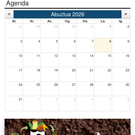
Agenda
Abuztua 2026
Al.
Ar.
Az.
Og.
Os.
La.
Ig.
27
28
29
30
31
1
2
3
4
5
6
7
8
9
10
11
12
13
14
15
16
17
18
19
20
21
22
23
24
25
26
27
28
29
30
31
1
2
3
4
5
6