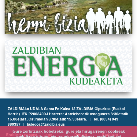
ZALDIBIAko UDALA Santa Fe Kalea 18 ZALDIBIA Gipuzkoa (Euskal
Herria). IFK P2008400J Harrera: Astelehenetik ostegunera 8:30etatik
16:00etara, Ostiraletan 8:30etatik 15:30etara. | Tel. (0034) 943
880357 | bulegoa@zaldibia.eus
Gure zerbitzuak hobetzeko, gure eta hirugarrenen cookieak
Erabilerraztasuna
Lege
Datuen
Erabilera
erabiltzen ditugu, eta iraunkorrak direnez, erabiltzaileei