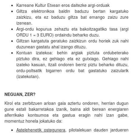
Karreane Kultur Etxean eros daitezke argi-orduak
Giltza elektronikoa baldin baduzu bertan kargatuko
zaizkizu, eta ez baduzu giltza bat emango zaizu zure
izenean.
Argi-ordu kopurua zehaztu eta bakoitzagatiko tasa (argi
ORDU 1 = 3 EURO) ordaindu beharko duzu.
Giltzan kargatuta geratuko zaizkizun ordu horiek zuk nahi
duzunean gastatu ahal izango dituzu.
Kontuan izatekoa: behin argiak piztuta ordubeterako
piztuko dira, ez gehiago eta ez gutxiago. Gehiago nahi
izateko kasuan, itzali ondoren berriz piztu beharko dituzu,
ordu-poltsatik bigarren ordu bat gastatuko zaizularik
(izatekotan).
NEGUAN, ZER?
Kirol eta zerbitzuen arloan gaia aztertu ondoren, herrian dugun
gune estali bakarretakoa izanik, baina aldi berean energiaren
alferrikako kontsumoa eta gastua eragin nahi izan gabe,
momentuz honela jokatuko da:
Astelehenetik ostegunera
, pilotalekuan dauden jardueren