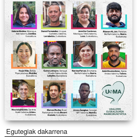
Egutegiak dakarrena