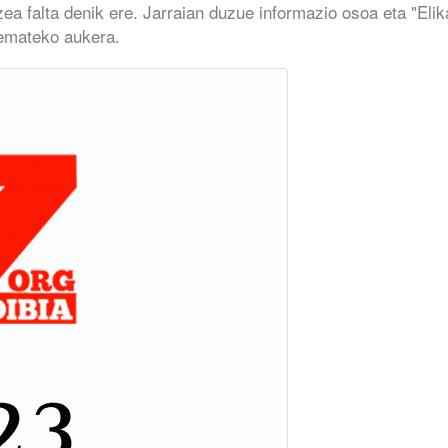
ea falta denik ere. Jarraian duzue informazio osoa eta "Elik
 emateko aukera.