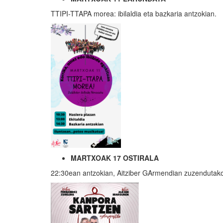
TTIPI-TTAPA morea: ibilaldia eta bazkaria antzokian.
MARTXOAK 17 OSTIRALA
22:30ean antzokian, Aitziber GArmendian zuzendutako