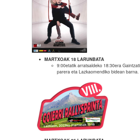
MARTXOAK 18 LARUNBATA
9:00etatik arratsaldeko 18:30era Gaintzat
parera eta Lazkaomendiko bidean barna.