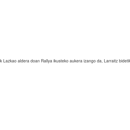
ik Lazkao aldera doan Rallya ikusteko aukera izango da, Larraitz bideti