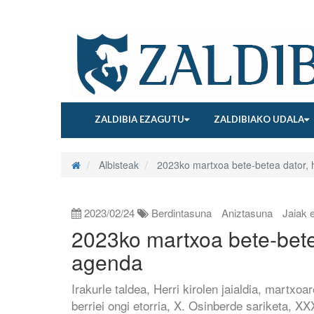
ZALDIBIA EZAGUTU
ZALDIBIAKO UDALA
Albisteak
2023ko martxoa bete-betea dator,
2023/02/24
Berdintasuna
Aniztasuna
Jaiak 
2023ko martxoa bete-bete
agenda
Irakurle taldea, Herri kirolen jaialdia, martxoar
berriei ongi etorria, X. Osinberde sariketa, XX