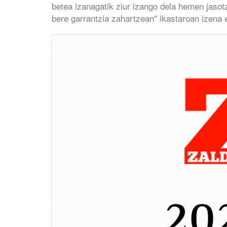
betea izanagatik ziur izango dela hemen jasotz
bere garrantzia zahartzean" ikastaroan izena