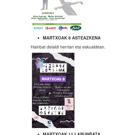
MARTXOAK 8 ASTEAZKENA
Hainbat deialdi herrian eta eskualdean.
MARTXOAK 11 LARUNBATA