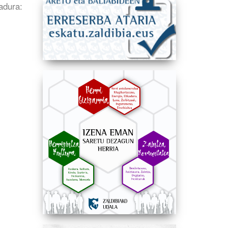
adura: