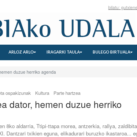
ARLOZ ARLO
IRAGARKI TAULA
BULEGO BIRTUALA
 hemen duzue herriko agenda
eta ospakizunak
Kultura
Parte hartzea
a dator, hemen duzue herriko
en 8ko aldarria, Ttipi-ttapa morea, antzerkia, rallya, zaldibita
XI. Dantzari txikien eguna, elikadurari buruzko ikastaroa... e