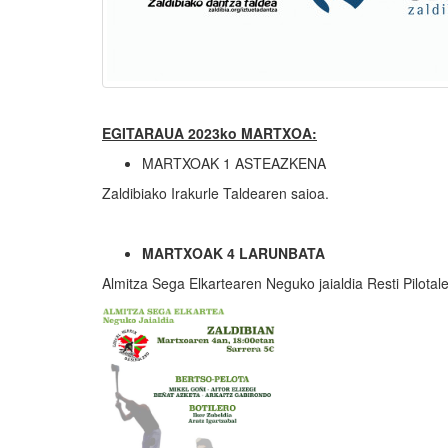
EGITARAUA 2023ko MARTXOA:
MARTXOAK 1 ASTEAZKENA
Zaldibiako Irakurle Taldearen saioa.
MARTXOAK 4 LARUNBATA
Almitza Sega Elkartearen Neguko jaialdia Resti Pilotal