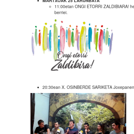
MARTXOAK 25 LARUNBATA
11:00etan ONGI ETORRI ZALDIBIARA! herri h
berriei.
20:30ean X. OSINBERDE SARIKETA Joxepanen