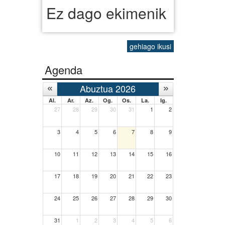
Ez dago ekimenik
gehiago ikusi
Agenda
Abuztua 2026
Al.
Ar.
Az.
Og.
Os.
La.
Ig.
27
28
29
30
31
1
2
3
4
5
6
7
8
9
10
11
12
13
14
15
16
17
18
19
20
21
22
23
24
25
26
27
28
29
30
31
1
2
3
4
5
6