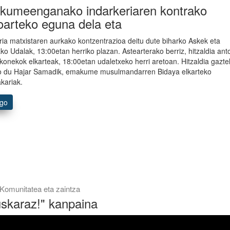
umeenganako indarkeriaren kontrako
oarteko eguna dela eta
ria matxistaren aurkako kontzentrazioa deitu dute biharko Askek eta
ako Udalak, 13:00etan herriko plazan. Astearterako berriz, hitzaldia ant
konekok elkarteak, 18:00etan udaletxeko herri aretoan. Hitzaldia gazte
 du Hajar Samadik, emakume musulmandarren Bidaya elkarteko
kariak.
ago
Komunitatea eta zaintza
uskaraz!" kanpaina