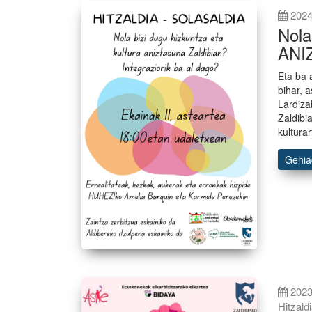
2024
Nol
ANI
Eta ba 
bihar, 
Lardiza
Zaldibi
kultura
Gehi
2023
Hitzald