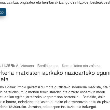
una, zaintza, ongizatea eta herritarrak izango dira hizpide, besteak bes
ago
/11/25
Aniztasuna
Berdintasuna
Komunitatea eta zaintza
rkeria matxisten aurkako nazioarteko egun
 eta
ako Udalak irmoki gaitzetsi du mota guztietako indarkeria matxista, eta 
e batzuekin, mugimendu feministarekin eta gizarte osoarekin modu
atuan lan egiten jarraitzeko konpromisoa berretsi du. Bestalde, Aske
ekin batera, indarkeria matxisten aurkako elkarretaratzea deitu du plaz
ldeko 18:30erako. Jarraian, adierazpen instituzionala irakurgai.