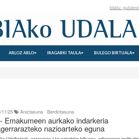
ARLOZ ARLO
IRAGARKI TAULA
BULEGO BIRTUALA
/11/25
Aniztasuna
Berdintasuna
- Emakumeen aurkako indarkeria
gerrarazteko nazioarteko eguna
ako Udalbatzak, azaroaren 11n egindako bilkuran, adierazpen instituzio