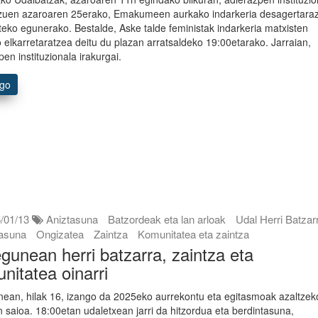
zuen azaroaren 25erako, Emakumeen aurkako indarkeria desagertara
teko egunerako. Bestalde, Aske talde feministak indarkeria matxisten
 elkarretaratzea deitu du plazan arratsaldeko 19:00etarako. Jarraian,
pen instituzionala irakurgai.
ago
/01/13
Aniztasuna
Batzordeak eta lan arloak
Udal Herri Batzar
tasuna
Ongizatea
Zaintza
Komunitatea eta zaintza
gunean herri batzarra, zaintza eta
nitatea oinarri
ean, hilak 16, izango da 2025eko aurrekontu eta egitasmoak azaltzek
n saioa. 18:00etan udaletxean jarri da hitzordua eta berdintasuna,