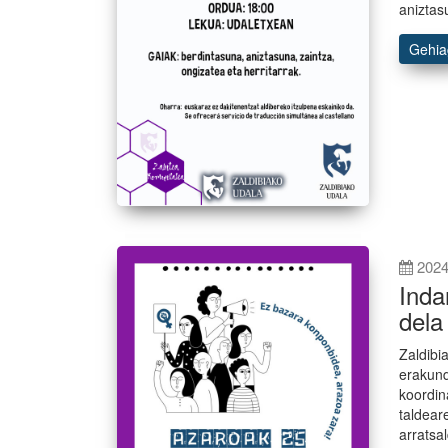
aniztas
Gehi
2024
Inda
dela
Zaldibi
erakund
koordin
taldear
arratsa