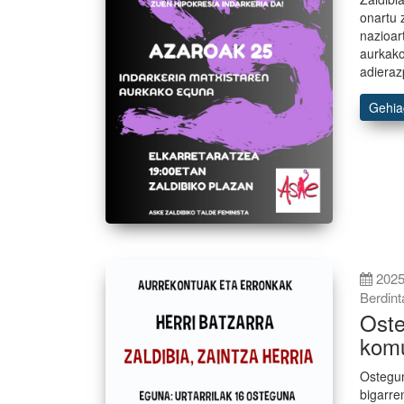
onartu 
nazioar
aurkako
adieraz
Gehi
2025
Berdin
Oste
komu
Ostegun
bigarre