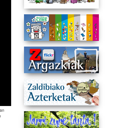
ean
n