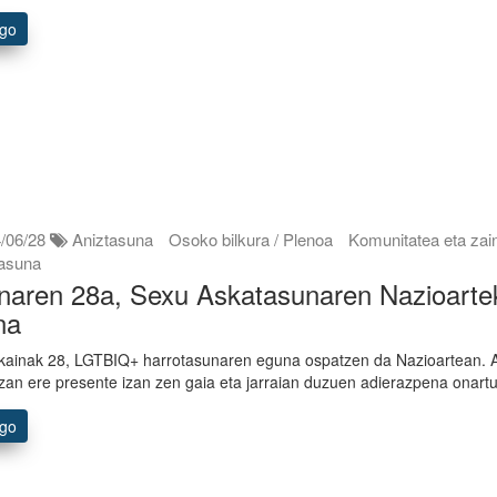
ago
/06/28
Aniztasuna
Osoko bilkura / Plenoa
Komunitatea eta zai
tasuna
naren 28a, Sexu Askatasunaren Nazioarte
na
kainak 28, LGTBIQ+ harrotasunaren eguna ospatzen da Nazioartean. 
zan ere presente izan zen gaia eta jarraian duzuen adierazpena onart
ago