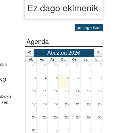
Ez dago ekimenik
gehiago ikusi
Agenda
Abuztua 2026
Al.
Ar.
Az.
Og.
Os.
La.
Ig.
ntza
27
28
29
30
31
1
2
ko
3
4
5
6
7
8
9
10
11
12
13
14
15
16
Atzoko
u zen.
17
18
19
20
21
22
23
24
25
26
27
28
29
30
31
1
2
3
4
5
6