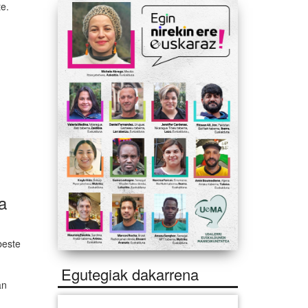
te.
a
beste
Egutegiak dakarrena
an