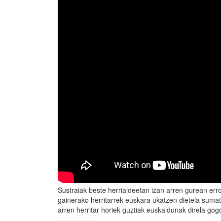
Sustraiak beste herrialdeetan izan arren gurean err
gainerako herritarrek euskara ukatzen dietela sumat
arren herritar horiek guztiak euskaldunak direla g