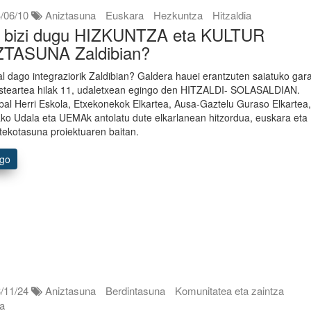
/06/10
Aniztasuna
Euskara
Hezkuntza
Hitzaldia
a bizi dugu HIZKUNTZA eta KULTUR
ZTASUNA Zaldibian?
al dago integraziorik Zaldibian? Galdera hauei erantzuten saiatuko gar
asteartea hilak 11, udaletxean egingo den HITZALDI- SOLASALDIAN.
bal Herri Eskola, Etxekonekok Elkartea, Ausa-Gaztelu Guraso Elkartea
ako Udala eta UEMAk antolatu dute elkarlanean hitzordua, euskara eta
rtekotasuna proiektuaren baitan.
ago
/11/24
Aniztasuna
Berdintasuna
Komunitatea eta zaintza
ia