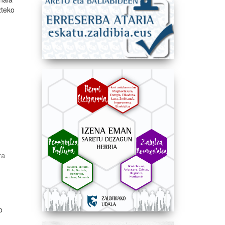
zteko
ra
o