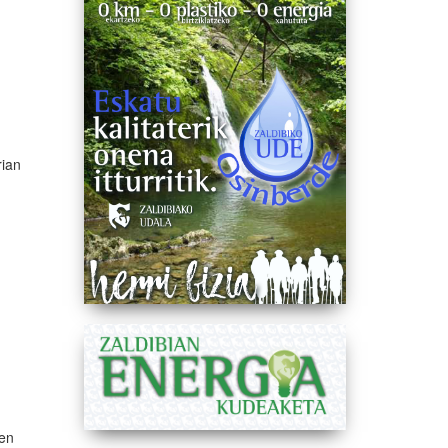
rian
nen