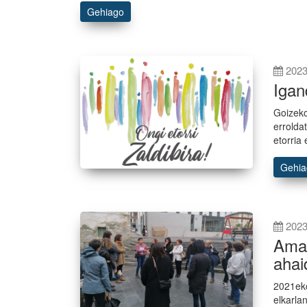
Gehiago
2023
Igan
Goizeko
errolda
etorria 
Gehi
2023
Amat
ahai
2021eko
elkarla