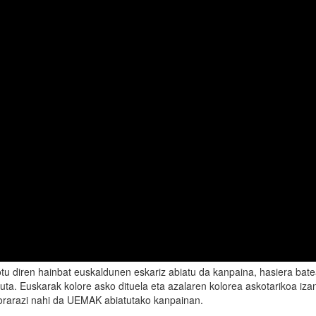
otu diren hainbat euskaldunen eskariz abiatu da kanpaina, hasiera bat
uta. Euskarak kolore asko dituela eta azalaren kolorea askotarikoa iza
ogorarazi nahi da UEMAK abiatutako kanpainan.