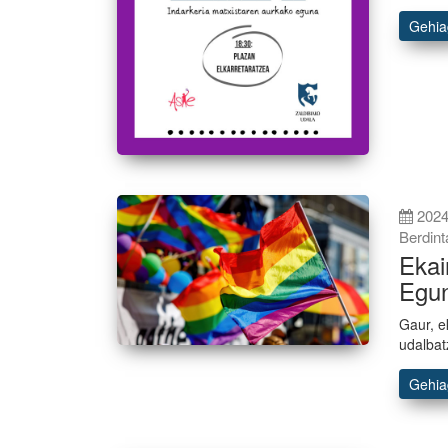
Gehi
2024
Berdin
Ekai
Egu
Gaur, e
udalbat
Gehi