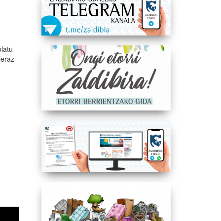
olatu
leraz