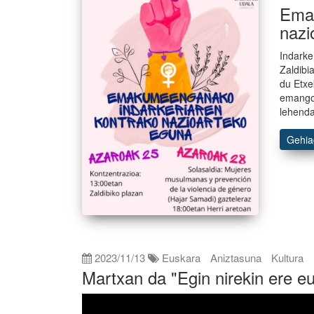
Emak
nazi
Indarke
Zaldibi
du Etxe
emango
lehenda
Gehi
2023/11/13
Euskara
Aniztasuna
Kultura
Martxan da "Egin nirekin ere e