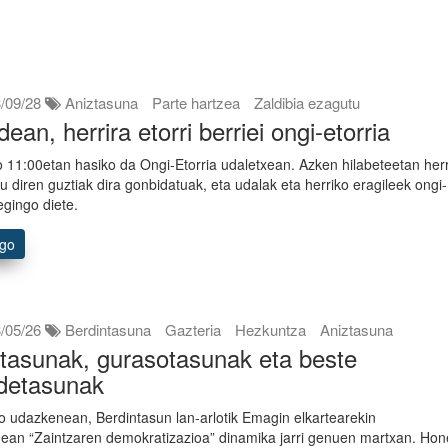
/09/28
Aniztasuna
Parte hartzea
Zaldibia ezagutu
dean, herrira etorri berriei ongi-etorria
 11:00etan hasiko da Ongi-Etorria udaletxean. Azken hilabeteetan her
tu diren guztiak dira gonbidatuak, eta udalak eta herriko eragileek ongi-
egingo diete.
ago
/05/26
Berdintasuna
Gazteria
Hezkuntza
Aniztasuna
asunak, gurasotasunak eta beste
detasunak
 udazkenean, Berdintasun lan-arlotik Emagin elkartearekin
nean “Zaintzaren demokratizazioa” dinamika jarri genuen martxan. Ho