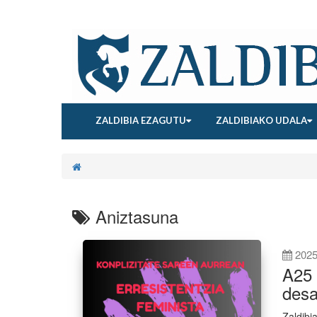
ZALDIBIA EZAGUTU
ZALDIBIAKO UDALA
Aniztasuna
2025
A25 
desa
Zaldibi