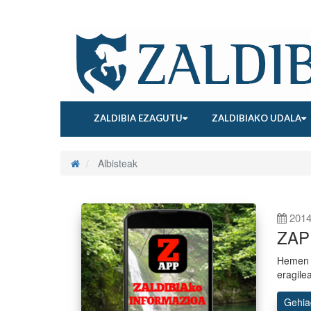
ZALDIBIA EZAGUTU
ZALDIBIAKO UDALA
Albisteak
2014
ZAPP
Hemen 
eragile
Gehi