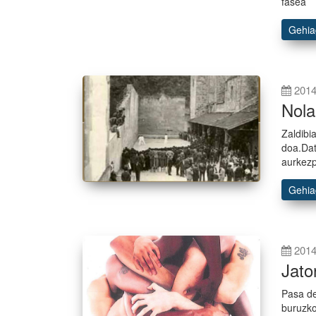
fasea
Gehi
2014
Nola
Zaldibi
doa.Dat
aurkez
Gehi
2014
Jato
Pasa de
buruzko