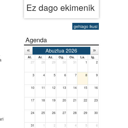
Ez dago ekimenik
gehiago ikusi
Agenda
Abuztua 2026
a
Al.
Ar.
Az.
Og.
Os.
La.
Ig.
a
27
28
29
30
31
1
2
3
4
5
6
7
8
9
10
11
12
13
14
15
16
17
18
19
20
21
22
23
24
25
26
27
28
29
30
ari
31
1
2
3
4
5
6