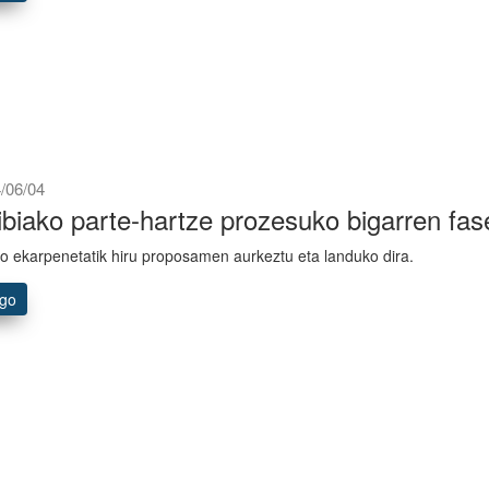
/06/04
ibiako parte-hartze prozesuko bigarren fas
o ekarpenetatik hiru proposamen aurkeztu eta landuko dira.
ago