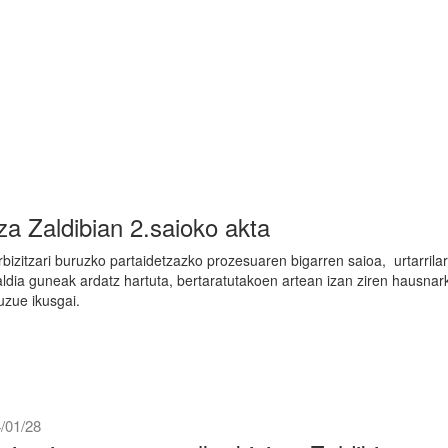
tza Zaldibian 2.saioko akta
arbizitzari buruzko partaidetzazko prozesuaren bigarren saioa, urtarrila
ialdia guneak ardatz hartuta, bertaratutakoen artean izan ziren hausnar
uzue ikusgai.
/01/28