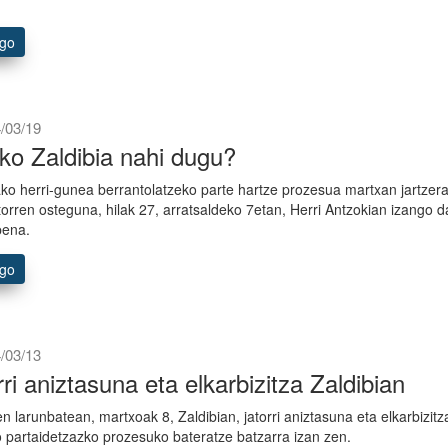
ago
/03/19
ko Zaldibia nahi dugu?
ako herri-gunea berrantolatzeko parte hartze prozesua martxan jartzer
orren osteguna, hilak 27, arratsaldeko 7etan, Herri Antzokian izango d
pena.
ago
/03/13
rri aniztasuna eta elkarbizitza Zaldibian
n larunbatean, martxoak 8, Zaldibian, jatorri aniztasuna eta elkarbizitz
 partaidetzazko prozesuko bateratze batzarra izan zen.