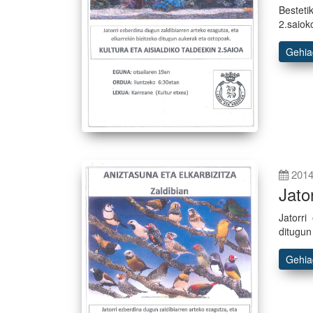
Besteti
2.saiok
Gehi
2014
Jato
Jatorri
ditugun
Gehi