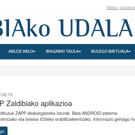
ARLOZ ARLO
IRAGARKI TAULA
BULEGO BIRTUALA
/06/19
 Zaldibiako aplikazioa
dituzue ZAPP deskargatzeko loturak. Bata ANDROID sistema
arentzako eta bestea IOSeko erabiltzaileentzako. Informazio gehiago 
ago