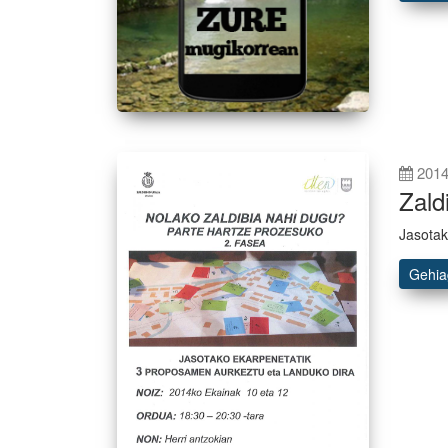
2014
Zald
Jasotak
Gehi