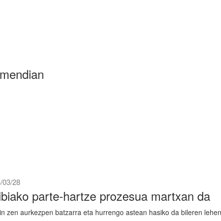
i mendian
/03/28
ibiako parte-hartze prozesua martxan da
in zen aurkezpen batzarra eta hurrengo astean hasiko da bileren lehe