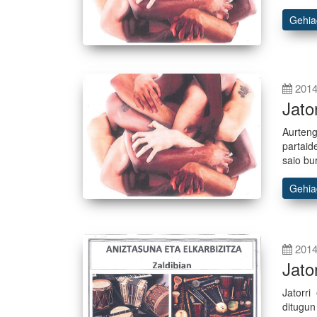
Gehi
2014
Jato
Aurtengo
partaid
saio bur
Gehi
2014
Jato
Jatorri
ditugun