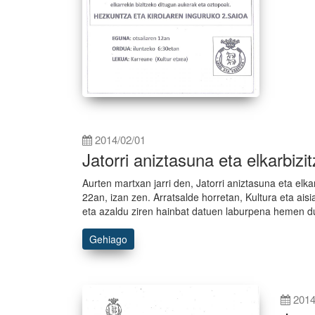
2014/02/01
Jatorri aniztasuna eta elkarbizi
Aurten martxan jarri den, Jatorri aniztasuna eta elk
22an, izan zen. Arratsalde horretan, Kultura eta ais
eta azaldu ziren hainbat datuen laburpena hemen d
Gehiago
2014