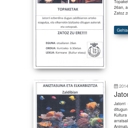
Topaket
26an, a
Zatoz zu
Gehi
2014
Jato
Jatorri
ditugun
Kultura
arratsa
Animatu