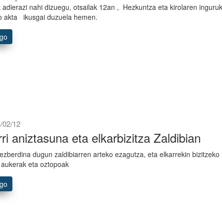
k adierazi nahi dizuegu, otsailak 12an , Hezkuntza eta kirolaren inguru
o akta ikusgai duzuela hemen.
ago
/02/12
rri aniztasuna eta elkarbizitza Zaldibian
 ezberdina dugun zaldibiarren arteko ezagutza, eta elkarrekin bizitzeko
 aukerak eta oztopoak
ago