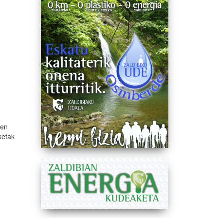
ren
ketak