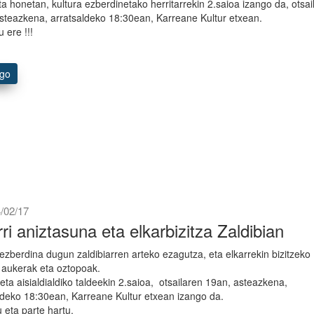
a honetan, kultura ezberdinetako herritarrekin 2.saioa izango da, otsai
steazkena, arratsaldeko 18:30ean, Karreane Kultur etxean.
 ere !!!
ago
/02/17
rri aniztasuna eta elkarbizitza Zaldibian
 ezberdina dugun zaldibiarren arteko ezagutza, eta elkarrekin bizitzeko
 aukerak eta oztopoak.
 eta aisialdialdiko taldeekin 2.saioa, otsailaren 19an, asteazkena,
ldeko 18:30ean, Karreane Kultur etxean izango da.
 eta parte hartu.