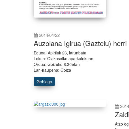
2014/04/22
Auzolana Igirua (Gaztelu) herr
Eguna: Apirilak 26, larunbata.
Lekua: Olakosaiko aparkalekuan
Ordua: Goizeko 8:30etan
Lan-iraupena: Goiza
Gehiago
2014
Zald
Atzo eg